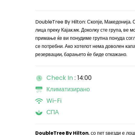
DoubleTree By Hilton: Скопје, Македонија. 
лица преку Кајак.мк. Доколку сте група, ве
примање ќе ви понудиме групна понуда согл
се потребни. Ако хотелот нема доволен кап
резервации, барањето ќе биде откажано.
Check In
: 14:00
Климатизирано
Wi-Fi
СПА
DoubleTree By Hilton
, со пет ѕвезди е ло