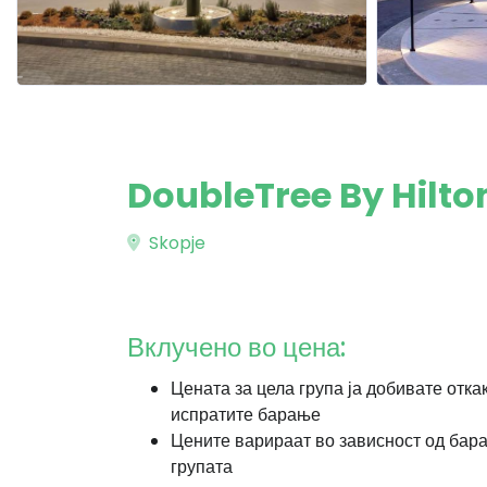
DoubleTree By Hilto
Skopje
Вклучено во цена:
Цената за цела група ја добивате отка
испратите барање
Цените варираат во зависност од бар
групата