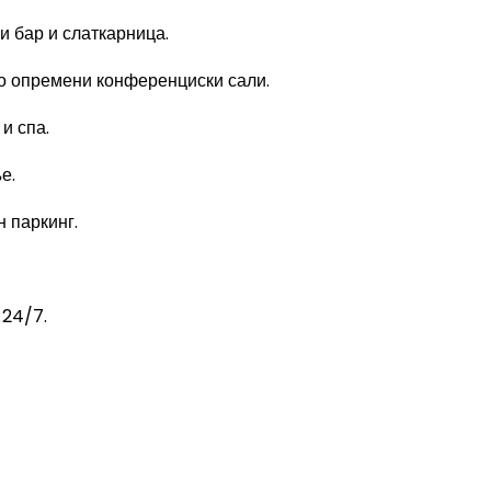
и бар и слаткарница.
о опремени конференциски сали.
и спа.
е.
 паркинг.
 24/7.