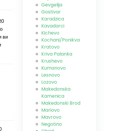
Gevgelija
Gostivar
Karadzica
20
Kavadarci
то
Kichevo
и ви
Kochani/Ponikva
и
Kratovo
Kriva Palanka
Krushevo
Kumanovo
Lesnovo
Lozovo
Makedonska
Kamenica
Makedonski Brod
Mariovo
Mavrovo
Negotino
0