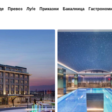
де
Превоз
Луѓе
Приказни
Бакалница
Гастрономи