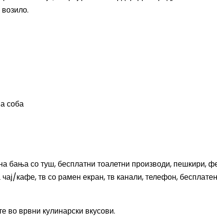
 возило.
на соба
а бања со туш, бесплатни тоалетни производи, пешкири, ф
 чај/кафе, тв со рамен екран, тв канали, телефон, бесплате
те во врвни кулинарски вкусови.