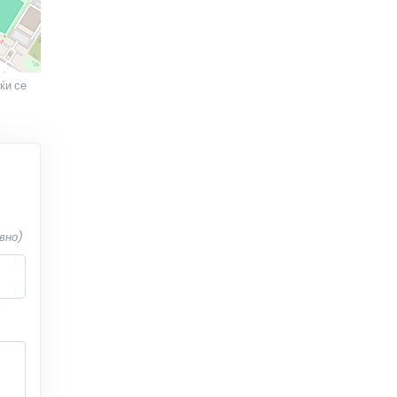
ќи се
вно)