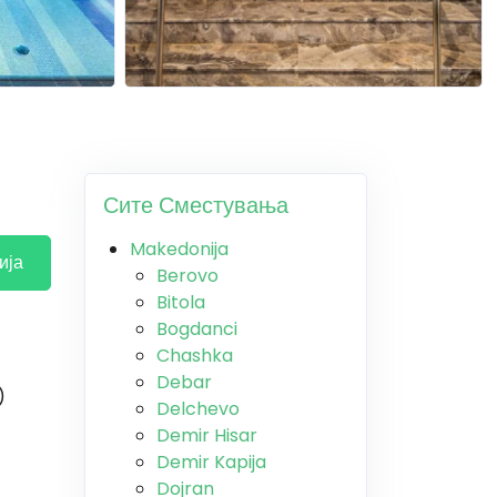
Сите Сместувања
Makedonija
ија
Berovo
Bitola
Bogdanci
Chashka
Debar
)
Delchevo
Demir Hisar
Demir Kapija
Dojran