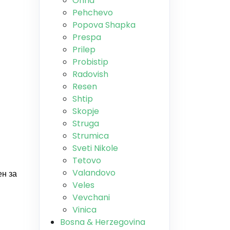
Ohrid
Pehchevo
Popova Shapka
Prespa
Prilep
Probistip
Radovish
Resen
Shtip
Skopje
Struga
Strumica
Sveti Nikole
Tetovo
Valandovo
ен за
Veles
н
Vevchani
Vinica
Bosna & Herzegovina