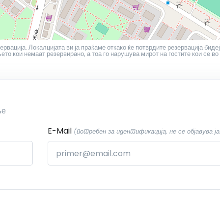
ервација. Локалцијата ви ја праќаме откако ќе потврдите резервација бидеј
то кои немаат резервирано, а тоа го нарушува мирот на гостите кои се во
ње
E-Mail
(потребен за идентификација, не се објавува ја