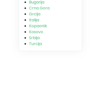
Bugarija
Crna Gora
Grcija
Italija
Kopaonik
Kosovo
Srbija
Turcija