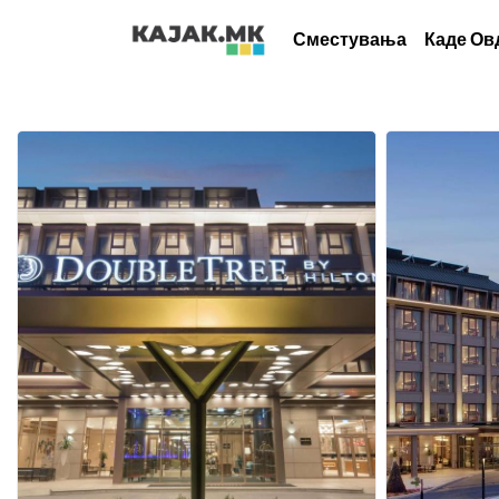
Сместувања
Каде Ов