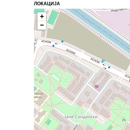
ЛОКАЦИЈА
+
−