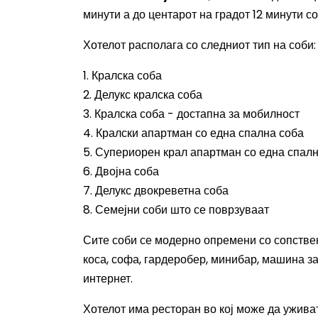
минути а до центарот на градот 12 минути со
Хотелот располага со следниот тип на соби:
1. Кралска соба
2. Делукс кралска соба
3. Кралска соба - достапна за мобилност
4. Кралски апартман со една спална соба
5. Супериорен крал апартман со една спал
6. Двојна соба
7. Делукс двокреветна соба
8. Семејни соби што се поврзуваат
Сите соби се модерно опремени со сопствен
коса, софа, гардеробер, минибар, машина за
интернет.
Хотелот има ресторан во кој може да ужива