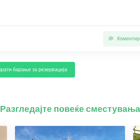
Коментир
рати барање за резервација
Разгледајте повеќе сместувањ