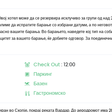
Овој хотел може да се резервира исклучиво за групи од над 
 молиме да испратите барање со избрани датуми, а по негово
асно вашите барања. Во барањето, наведете кој тип на соб
ацитет за вашето барање, ќе добиете одговор. За поединечн
Check Out
: 12:00
Паркинг
Базен
Гастрономско
циран во Скопје, покрај реката Вардар. До аеродромот има 2