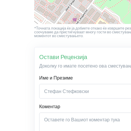
*Точната локација ќе ја добиете откако ќе извршите рез
соочуваме да пристигнуваат многу гости во сместување
моментот во сместувањето.
Остави Рецензија
Доколку го имате посетено ова сместува
Име и Презиме
Коментар