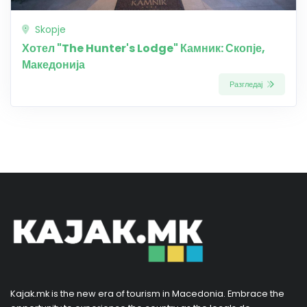
Skopje
Хотел "The Hunter's Lodge" Камник: Скопје,
Македонија
Разгледај
Kajak.mk is the new era of tourism in Macedonia. Embrace the