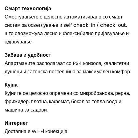
Смарт технологија
Сместувањето е целосно автоматизирано со смарт
систем за осветлување и self check-in / check-out,
што овозможува лесно и флексибилно пријавување и
одјавување.
Забава и удобност
Апартманите располагаат со PS4 конзола, квалитетни
душеци и сатенска постелнина за максимален комфор.
Кујна
Кујните се целосно опремени со микробранова, рерна,
фрижидер, плотна, кафемат, бокал за топла вода и
машина за садови.
Интернет
Достапна е Wi-Fi конекција.