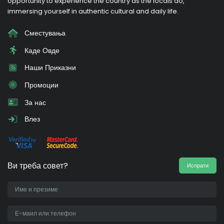
opportunity to experience the country as the locals do,
immersing yourself in authentic cultural and daily life.
Сместувања
Каде Овде
Наши Приказни
Промоции
За нас
Влез
Ви треба совет?
Испрати