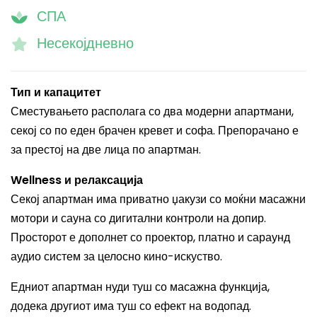
СПА
Несекојдневно
Тип и капацитет
Сместувањето располага со два модерни апартмани,
секој со по еден брачен кревет и софа. Препорачано е
за престој на две лица по апартман.
Wellness и релаксација
Секој апартман има приватно џакузи со моќни масажни
мотори и сауна со дигитални контроли на допир.
Просторот е дополнет со проектор, платно и сараунд
аудио систем за целосно кино-искуство.
Едниот апартман нуди туш со масажна функција,
додека другиот има туш со ефект на водопад.