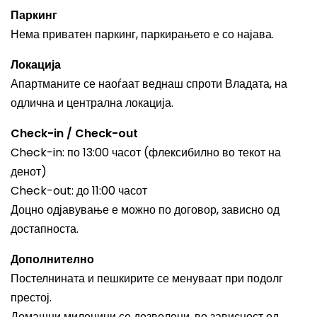
Паркинг
Нема приватен паркинг, паркирањето е со најава.
Локација
Апартманите се наоѓаат веднаш спроти Владата, на
одлична и централна локација.
Check-in / Check-out
Check-in: по 13:00 часот (флексибилно во текот на
денот)
Check-out: до 11:00 часот
Доцно одјавување е можно по договор, зависно од
достапноста.
Дополнително
Постелнината и пешкирите се менуваат при подолг
престој.
Домашни миленици се дозволени, во зависност од