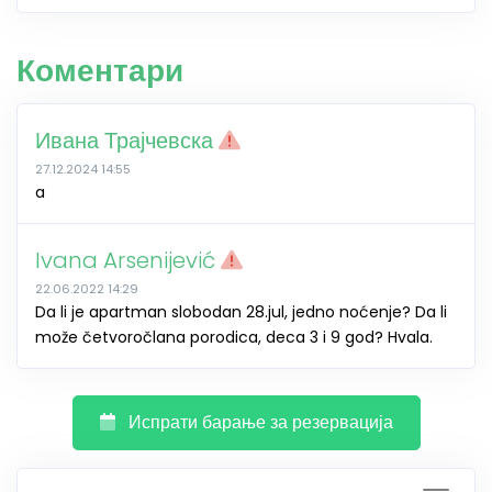
Коментари
Ивана Трајчевска
27.12.2024 14:55
a
Ivana Arsenijević
22.06.2022 14:29
Da li je apartman slobodan 28.jul, jedno noćenje? Da li
može četvoročlana porodica, deca 3 i 9 god? Hvala.
Испрати барање за резервација