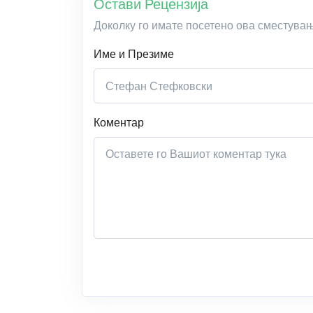
Остави Рецензија
Доколку го имате посетено ова сместува
Име и Презиме
Коментар