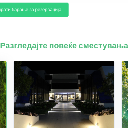
рати барање за резервација
Разгледајте повеќе сместувањ