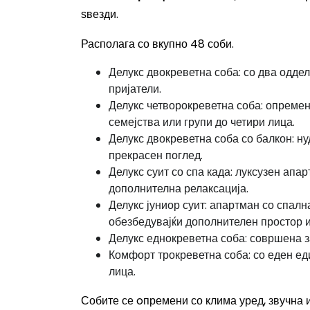
ѕвезди.
Располага со вкупно 48 соби.
Делукс двокреветна соба: со два одде
пријатели.
Делукс четворокреветна соба: опремен
семејства или групи до четири лица.
Делукс двокреветна соба со балкон: ну
прекрасен поглед.
Делукс суит со спа када: луксузен апа
дополнителна релаксација.
Делукс јуниор суит: апартман со спалн
обезбедувајќи дополнителен простор 
Делукс еднокреветна соба: совршена з
Комфорт трокреветна соба: со еден еди
лица.
Собите се oпремени со клима уред, звучна 