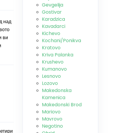
Gevgelija
Gostivar
Karadzica
д над
Kavadarci
овото
Kichevo
и ви
Kochani/Ponikva
и
Kratovo
Kriva Palanka
Krushevo
Kumanovo
Lesnovo
Lozovo
Makedonska
Kamenica
Makedonski Brod
Mariovo
Mavrovo
Negotino
четири