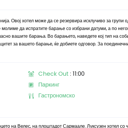
ија. Овој хотел може да се резервира исклучиво за групи о
 ве молиме да испратите барање со избрани датуми, а по нег
асно вашите барања. Во барањето, наведете кој тип на соб
ацитет за вашето барање, ќе добиете одговор. За поединечн
Check Out
: 11:00
Паркинг
Гастрономско
срцето на Велес, на плоштадот Сармаале. Луксузен хотел со 