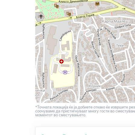
*Точната локација ќе ја добиете откако ќе извршите рез
соочуваме да пристигнуваат многу гости во сместување
моментот во сместувањето.