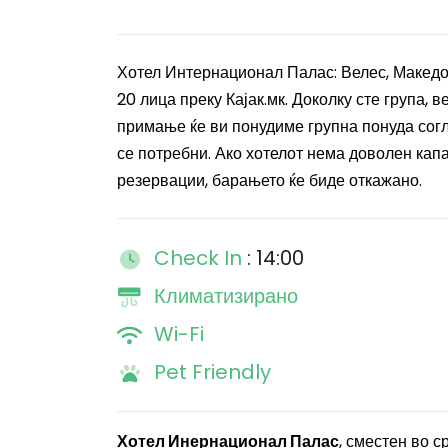
Хотел Интернационал Палас: Велес, Македон
20 лица преку Кајак.мк. Доколку сте група,
примање ќе ви понудиме групна понуда согл
се потребни. Ако хотелот нема доволен кап
резервации, барањето ќе биде откажано.
Check In
: 14:00
Климатизирано
Wi-Fi
Pet Friendly
Хотел Инернационал Палас
, сместен во 