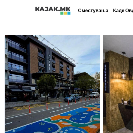
Сместувања
Каде Ов