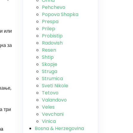
Ohrid
Pehchevo
Popova Shapka
Prespa
Prilep
ви или
Probistip
Radovish
дна за
Resen
Shtip
Skopje
Struga
Strumica
Sveti Nikole
вање,
Tetovo
Valandovo
.
Veles
а три
Vevchani
Vinica
Bosna & Herzegovina
за