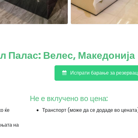
л Палас: Велес, Македонија
Испрати барање за резервац
Не е вклучено во цена:
ко ќе
Транспорт (може да се додаде во цената
ањата на