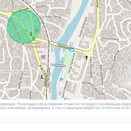
ервација. Локалцијата ви ја праќаме откако ќе потврдите резервација бидеј
то кои немаат резервирано, а тоа го нарушува мирот на гостите кои се во