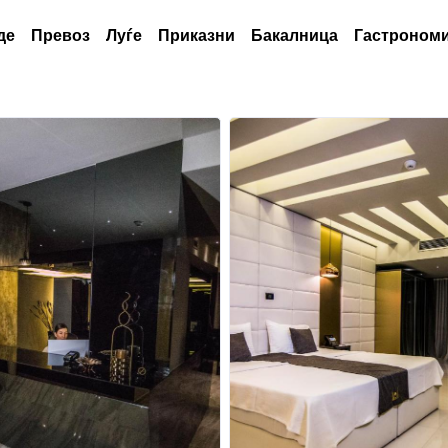
де
Превоз
Луѓе
Приказни
Бакалница
Гастрономи