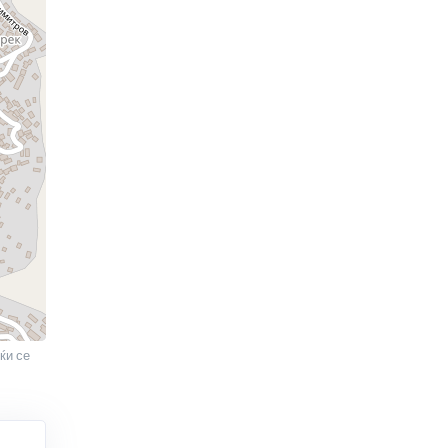
ќи се