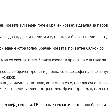
лни кревети или еден голем брачен кревет, идеална за паро
а со два одделни кревети и еден голем брачен кревет, пого
ди еден екстра голем брачен кревет и приватен балкон со
ртман со екстра голем брачен кревет и приватна спа када за
а соба со брачен кревет и дневна соба со софа на расклопу
и комфор.
а индивидуални патници, опремена со едно единечно легло
нечен кревет и еден екстра голем брачен кревет, идеална з
изолација, сефови, ТВ со рамен екран и пространи балкони 