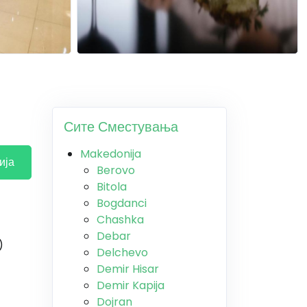
Сите Сместувања
Makedonija
ија
Berovo
Bitola
Bogdanci
Chashka
Debar
)
Delchevo
Demir Hisar
Demir Kapija
Dojran