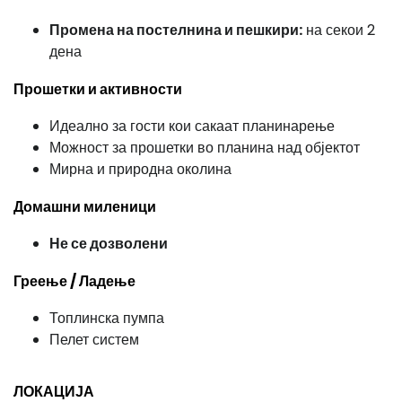
Промена на постелнина и пешкири:
на секои 2
дена
Прошетки и активности
Идеално за гости кои сакаат планинарење
Можност за прошетки во планина над објектот
Мирна и природна околина
Домашни миленици
Не се дозволени
Греење / Ладење
Топлинска пумпа
Пелет систем
ЛОКАЦИЈА