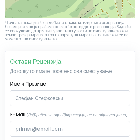
*Точната локација ќе ја добиете откако ќе извршите резервација.
Локалцијата ви ја праќаме откако ќе потврдите резервација бидејќи
се соочуваме да пристигнуваат многу гости во сместувањето кои
немаат резервирано, а тоа го нарушува мирот на гостите кои се во
моментот во сместувањето.
Остави Рецензија
Доколку го имате посетено ова сместување
Име и Презиме
E-Mail
(потребен за идентификација, не се објавува јавно)