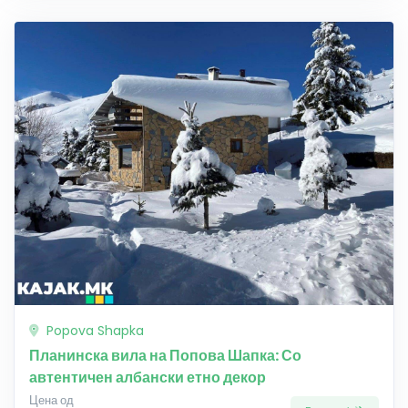
Popova Shapka
Планинска вила на Попова Шапка: Со
автентичен албански етно декор
Цена од