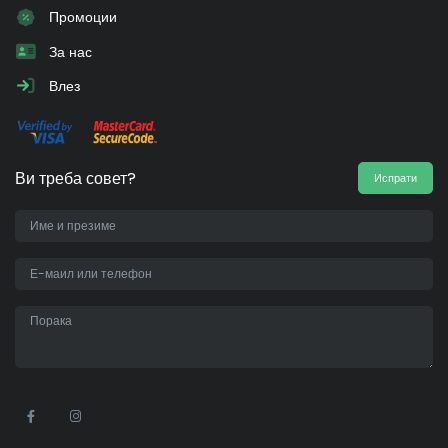
Промоции
За нас
Влез
Ви треба совет?
Испрати