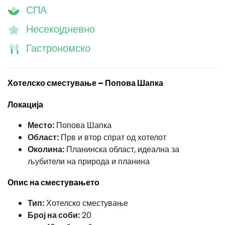
СПА
Несекојдневно
Гастрономско
Хотелско сместување – Попова Шапка
Локација
Место:
Попова Шапка
Област:
Прв и втор спрат од хотелот
Околина:
Планинска област, идеална за
љубители на природа и планина
Опис на сместувањето
Тип:
Хотелско сместување
Број на соби:
20