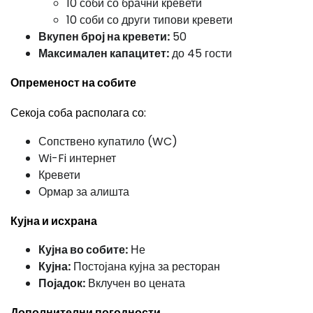
10 соби со брачни кревети
10 соби со други типови кревети
Вкупен број на кревети:
50
Максимален капацитет:
до 45 гости
Опременост на собите
Секоја соба располага со:
Сопствено купатило (WC)
Wi-Fi интернет
Кревети
Ормар за алишта
Кујна и исхрана
Кујна во собите:
Не
Кујна:
Постојана кујна за ресторан
Појадок:
Вклучен во цената
Дополнителни погодности