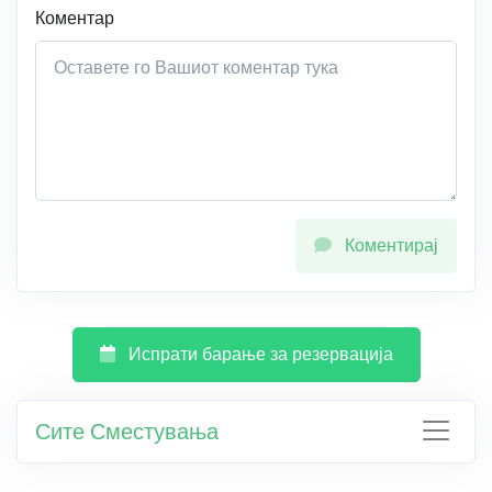
Коментар
Коментирај
Испрати барање за резервација
Сите Сместувања