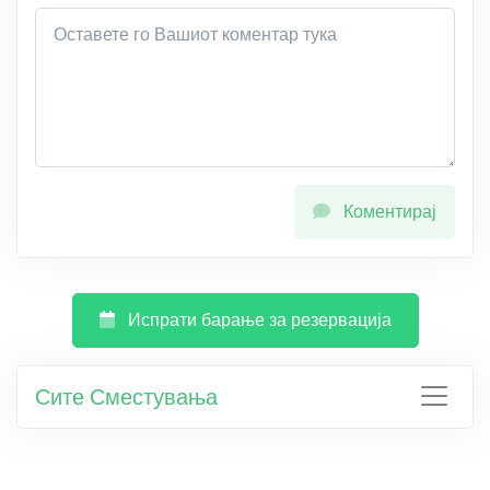
Коментирај
Испрати барање за резервација
Сите Сместувања