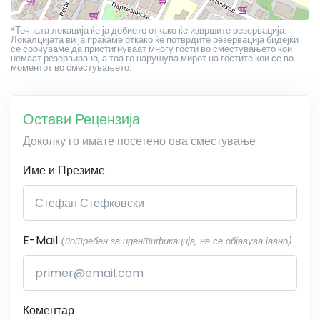
*Точната локација ќе ја добиете откако ќе извршите резервација.
Локалцијата ви ја праќаме откако ќе потврдите резервација бидејќи
се соочуваме да пристигнуваат многу гости во сместувањето кои
немаат резервирано, а тоа го нарушува мирот на гостите кои се во
моментот во сместувањето.
Остави Рецензија
Доколку го имате посетено ова сместување
Име и Презиме
E-Mail
(потребен за идентификација, не се објавува јавно)
Коментар