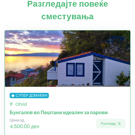
Разгледајте повеќе
сместувања
СУПЕР ДОМАЌИН
Ohrid
Бунгалов во Пештани идеален за парови
Цена од
Разгледај
4,500.00 ден