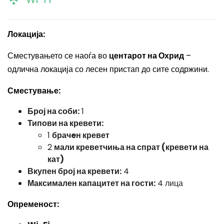
Локација:
Сместувањето се наоѓа во
центарот на Охрид
–
одлична локација со лесен пристап до сите содржини.
Сместување:
Број на соби:
1
Типови на кревети:
1
брачeн кревет
2
мали креветчиња на спрат (кревети на
кат)
Вкупен број на кревети:
4
Максимален капацитет на гости:
4 лица
Опременост: