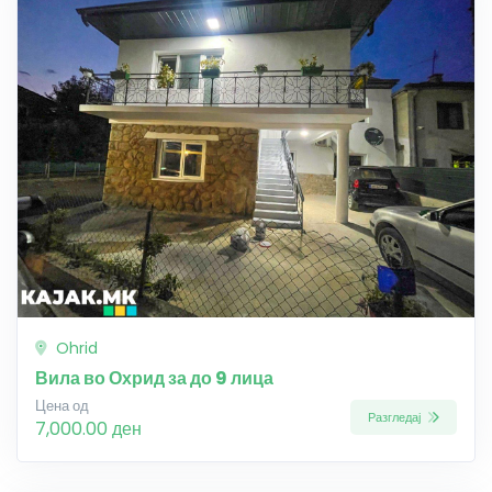
Ohrid
Вила во Охрид за до 9 лица
Цена од
Разгледај
7,000.00 ден