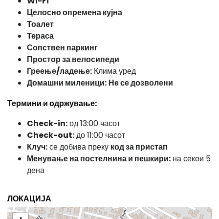
Wi-Fi
Целосно опремена кујна
Тоалет
Тераса
Сопствен паркинг
Простор за велосипеди
Греење/ладење:
Клима уред
Домашни миленици:
Не се дозволени
Термини и одржување:
Check-in:
од 13:00 часот
Check-out:
до 11:00 часот
Клуч:
се добива преку
код за пристап
Менување на постелнина и пешкири:
на секои 5
дена
ЛОКАЦИЈА