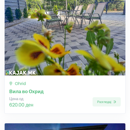
Ohrid
Вила во Охрид
Цена од
Разгледај
620.00 ден