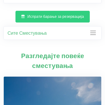
Испрати барање за резервација
Сите Сместувања
Разгледајте повеќе
сместувања