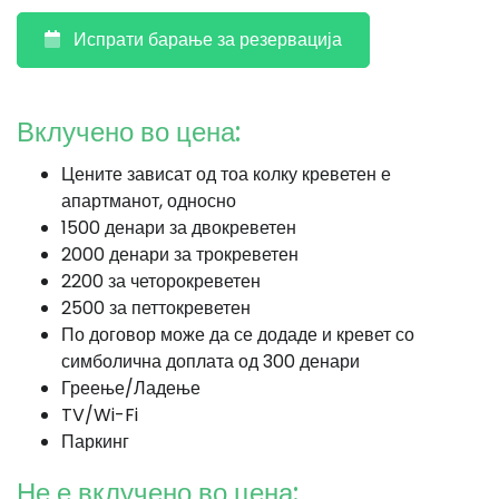
Испрати барање за резервација
Вклучено во цена:
Цените зависат од тоа колку креветен е
апартманот, односно
1500 денари за двокреветен
2000 денари за трокреветен
2200 за четорокреветен
2500 за петтокреветен
По договор може да се додаде и кревет со
симболична доплата од 300 денари
Греење/Ладење
TV/Wi-Fi
Паркинг
Не е вклучено во цена: