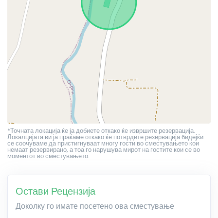
*Точната локација ќе ја добиете откако ќе извршите резервација.
Локалцијата ви ја праќаме откако ќе потврдите резервација бидејќи
се соочуваме да пристигнуваат многу гости во сместувањето кои
немаат резервирано, а тоа го нарушува мирот на гостите кои се во
моментот во сместувањето.
Остави Рецензија
Доколку го имате посетено ова сместување