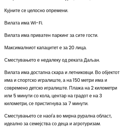
Кујните се целосно опремени.
Вилата има
Wi-Fi.
Вилата има приватен паркинг за сите гости.
Максималниот капацитет е за 20 лица.
Сместувањето е недалеку од реката Даљан.
Вилата има д
остапна скара и летниковци. Во објектот
има и спортско игралиште, а на 150 метри има и
современо детско игралиште. Плажа на
2 километри
или
5 минути со кола, центар на градот е на
3
километри
, се пристигнува за 7 минути
.
Сместувањето се наоѓа во
мирна рурална област,
идеално за семејства со деца и агротуризам.