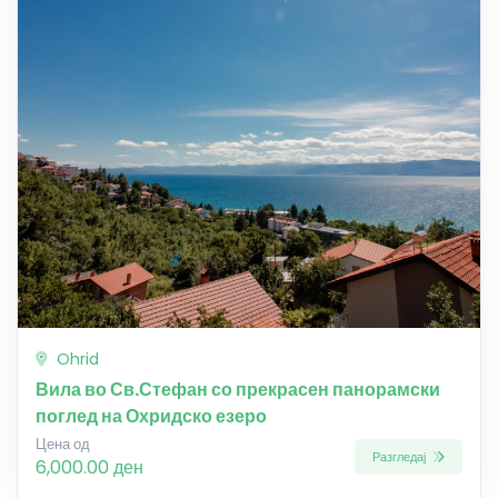
Ohrid
Вила во Св.Стефан со прекрасен панорамски
поглед на Охридско езеро
Цена од
Разгледај
6,000.00 ден