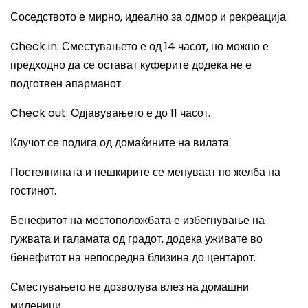
Соседството е м
ирно, идеално за одмор и рекреација.
Check in: Сместувањето е од 14 часот, но можно е
предходно да се остават куферите додека не е
подготвен апарманот
Check out: Одјавувањето е до 11 часот.
Клучот се подига од домаќините на вилата.
Постелнината и пешкирите се менуваат по желба на
гостинот.
Бенефитот на местоположбата е избегнување на
гужвата и галамата од градот, додека уживате во
бенефитот на непосредна близина до центарот.
Сместувањето не дозволува влез на домашни
миленици.