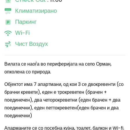
Климатизирано
Паркинг
Wi-Fi
Чист Воздух
Вилата се наоѓа во периферијата на село Орман,
опколена со природа.
Објектот има 7 апартмани, од кои 3 се двокревенти (со
брачни кревети), еден е трокреветен (брачен +
поединечен), два четорокреветни (еден брачен + два
поединечни), еден петтокреветен(еден брачен и два
поединечни)
Апарманите се со
посебна кујна, тоалет, балкон и Wi-fi
.