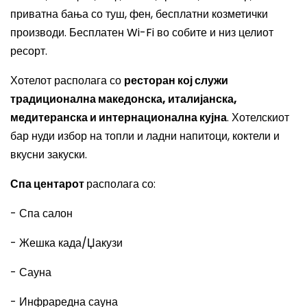
приватна бања со туш, фен, бесплатни козметички
производи. Бесплатен Wi-Fi во собите и низ целиот
ресорт.
Хотелот располага со
ресторан кој служи
традиционална македонска, италијанска,
медитеранска и интернационална кујна
. Хотелскиот
бар нуди избор на топли и ладни напитоци, коктели и
вкусни закуски.
Спа центарот
располага со:
- Спа салон
- Жешка када/Џакузи
- Сауна
- Инфраредна сауна