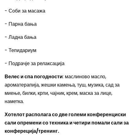
- Соби за масажа
- Парна бања
- Ладна бања
- Тепидариум
- Подрачје за релаксација
Велес и спа погодности
: маслиново масло,
ароматерапија, жешки камења, туш, музика, сад за
миење, билки, крпи, чајник, крем, маска за лице,
наметка.
Хотелот располага со две големи конференциски
сали опремени со техника и четири помали сали за
конфереција/тренинг.