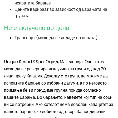
испратите барање
Цените варираат во зависност од барањата на
групата
Не е вклучено во цена:
Транспорт (може да се додаде во цената)
Unique Resort&Spa: Охрид, Македонија. Овој хотел
може да се резервира исклучиво за групи од над 20
лица преку Кајак.мк. Доколку сте група, ве молиме да
испратите барање со избрани датуми, а по неговото
примање ќе ви понудиме групна понуда согласно
вашите барања. Во барањето, наведете кој тип на соби
ви се потребни. Ако хотелот нема доволен капацитет за
вашето барање, ќе добиете одговор. За поединечни