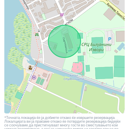
*Точната локација ќе ја добиете откако ќе извршите резервација.
Локалцијата ви ја праќаме откако ќе потврдите резервација бидејќи
се соочуваме да пристигнуваат многу гости во сместувањето кои
немаат резервирано, а тоа го нарушува мирот на гостите кои се во