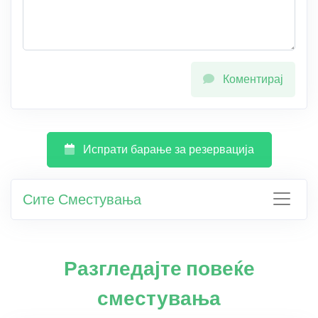
Коментирај
Испрати барање за резервација
Сите Сместувања
Разгледајте повеќе
сместувања