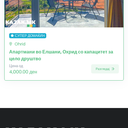
СУПЕР ДОМАЌИН
Ohrid
Апартмани во Елшани, Охрид со капацитет за
цело друштво
Цена од
Разгледај
4,000.00 ден