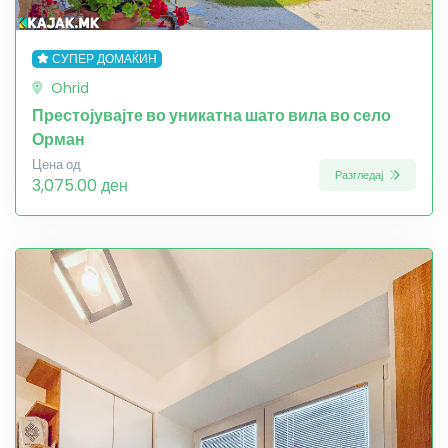
СУПЕР ДОМАЌИН
Ohrid
Престојувајте во уникатна шато вила во село
Орман
Цена од
Разгледај
3,075.00 ден