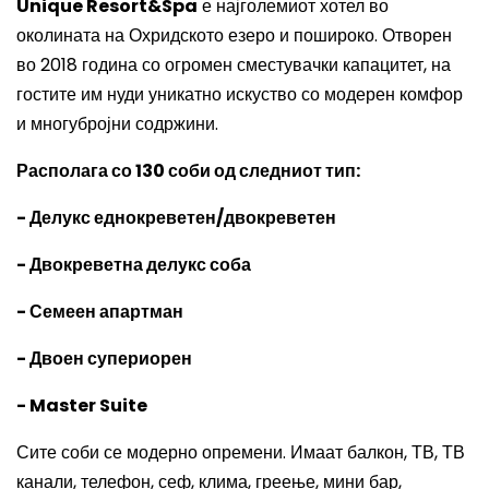
Unique Resort&Spa
е најголемиот хотел во
околината на Охридското езеро и пошироко. Отворен
во 2018 година со огромен сместувачки капацитет, на
гостите им нуди уникатно искуство со модерен комфор
и многубројни содржини.
Располага со 130 соби од следниот тип:
- Делукс еднокреветен/двокреветен
- Двокреветна делукс соба
- Семеен апартман
- Двоен супериорен
- Master Suite
Сите соби се модерно опремени. Имаат балкон, ТВ, ТВ
канали, телефон, сеф, клима, греење, мини бар,