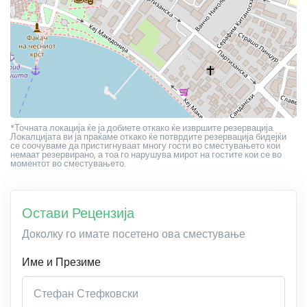
*Точната локација ќе ја добиете откако ќе извршите резервација.
Локалцијата ви ја праќаме откако ќе потврдите резервација бидејќи
се соочуваме да пристигнуваат многу гости во сместувањето кои
немаат резервирано, а тоа го нарушува мирот на гостите кои се во
моментот во сместувањето.
Остави Рецензија
Доколку го имате посетено ова сместување
Име и Презиме