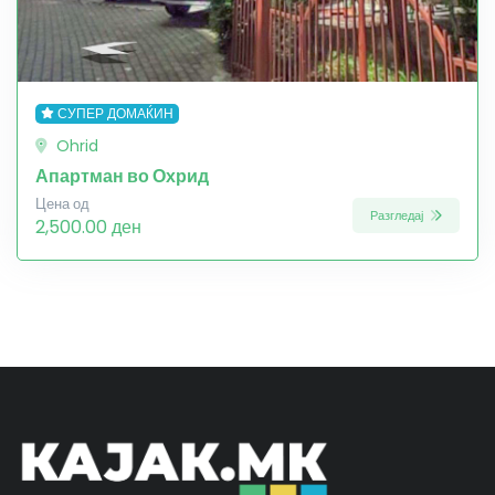
СУПЕР ДОМАЌИН
Ohrid
Апартман во Охрид
Цена од
Разгледај
2,500.00 ден