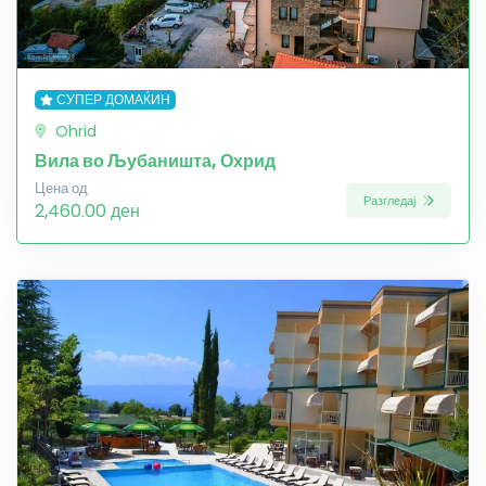
СУПЕР ДОМАЌИН
Ohrid
Вила во Љубаништа, Охрид
Цена од
Разгледај
2,460.00 ден