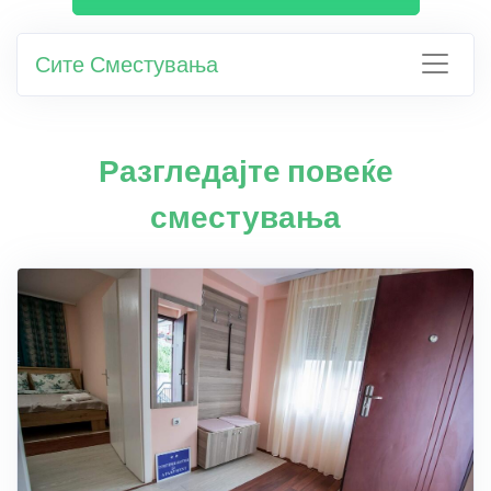
Сите Сместувања
Разгледајте повеќе
сместувања