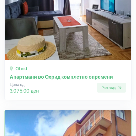
Ohrid
Апартмани во Охрид комплетно опремени
Цена од
Разгледај
3,075.00 ден