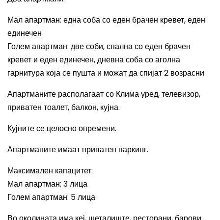
Мал апартман: една соба со еден брачен кревет, еден
единечен
Голем апартман: две соби, спална со еден брачен
кревет и еден единечен, дневна соба со аголна
гарнитура која се пушта и можат да спијат 2 возрасни
Апартманите располагаат со
Клима уред, телевизор,
приватен тоалет, балкон, кујна.
Кујните се целосно опремени.
Апартманите имаат приватен паркинг.
Максимален капацитет
:
Мал апартман
: 3
лица
Голем апартман
: 5
лица
Во околината има кеј, шеталиште, ресторани, барови.