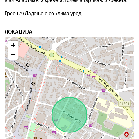
Мал Апартман
: 2
кревета, голем апартман
: 3
кревета.
Греење/Ладење е со клима уред.
ЛОКАЦИЈА
+
−