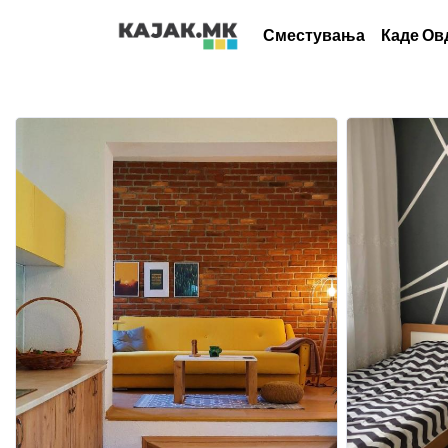
Сместувања
Каде Ов