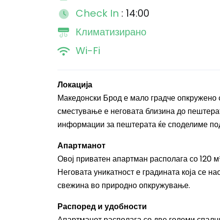
Check In
: 14:00
Климатизирано
Wi-Fi
Локација
Македонски Брод е мало градче опкружено 
сместување е неговата близина до пештерат
информации за пештерата ќе споделиме по
Апартманот
Овој приватен апартман располага со 120 м²
Неговата уникатност е градината која се нао
свежина во природно опкружување.
Распоред и удобности
Апартманот располага со две големи спални