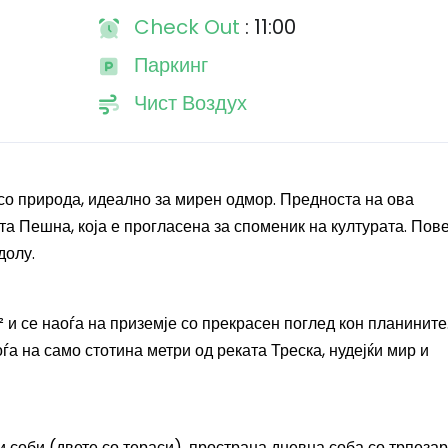
Check Out
: 11:00
Паркинг
Чист Воздух
со природа, идеално за мирен одмор. Предноста на ова
а Пешна, која е прогласена за споменик на културата. Пов
долу.
 и се наоѓа на приземје со прекрасен поглед кон планините
ѓа на само стотина метри од реката Треска, нудејќи мир и
 соби (двете со тераси), пространа дневна соба со трпезар