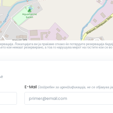
ервација. Локалцијата ви ја праќаме откако ќе потврдите резервација бидеј
то кои немаат резервирано, а тоа го нарушува мирот на гостите кои се во
ње
E-Mail
(потребен за идентификација, не се објавува ја