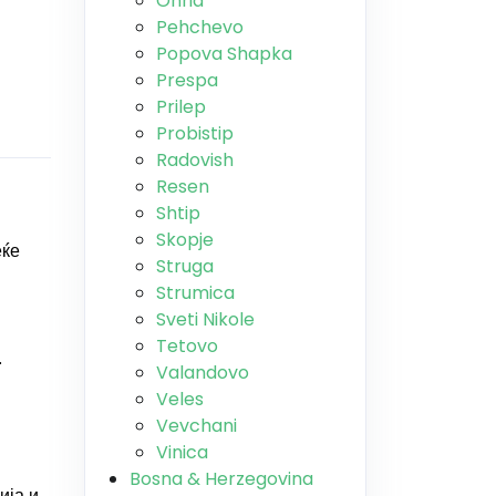
Ohrid
Pehchevo
Popova Shapka
Prespa
Prilep
Probistip
Radovish
Resen
Shtip
Skopje
еќе
Struga
Strumica
Sveti Nikole
Tetovo
.
Valandovo
Veles
Vevchani
Vinica
Bosna & Herzegovina
ија и