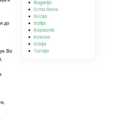
Bugarija
Crna Gora
Grcija
е до
Italija
Kopaonik
Kosovo
Srbija
Turcija
ук. Во
,
и
и,
а