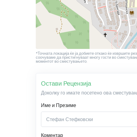
*Точната локација ќе ја добиете откако ќе извршите рез
соочуваме да пристигнуваат многу гости во сместување
моментот во сместувањето.
Остави Рецензија
Доколку го имате посетено ова сместува
Име и Презиме
Коментар