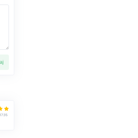
ај
17:35