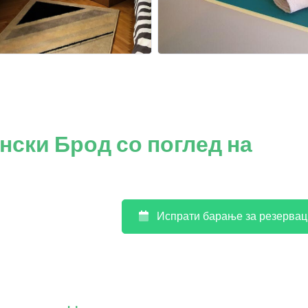
нски Брод со поглед на
Испрати барање за резервац