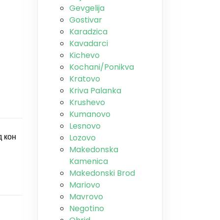
Gevgelija
Gostivar
Karadzica
Kavadarci
Kichevo
Kochani/Ponikva
Kratovo
Kriva Palanka
Krushevo
Kumanovo
Lesnovo
д кон
Lozovo
Makedonska
Kamenica
Makedonski Brod
Mariovo
Mavrovo
Negotino