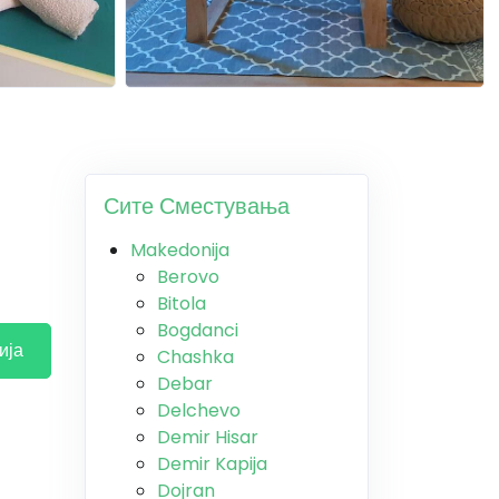
Сите Сместувања
Makedonija
Berovo
Bitola
Bogdanci
ија
Chashka
Debar
Delchevo
Demir Hisar
Demir Kapija
Dojran