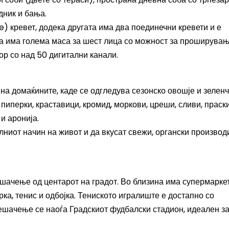
дник и бања.
) кревет, додека другата има два поединечни кревети и е
та има голема маса за шест лица со можност за проширувањ
ор со над 50 дигитални канали.
на домаќините, каде се одгледува сезонско овошје и зеленч
пиперки, краставици, кромид, моркови, цреши, сливи, праски
 и аронија.
лниот начин на живот и да вкусат свежи, органски производ
шачење од центарот на градот. Во близина има супермаркет
рка, тенис и одбојка. Тениското игралиште е достапно со
ешачење се наоѓа Градскиот фудбалски стадион, идеален з