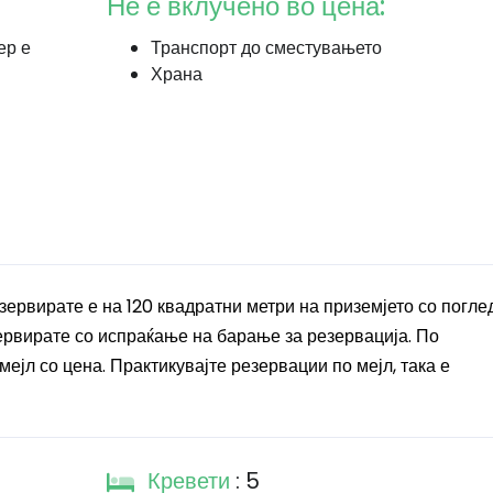
Не е вклучено во цена:
ер е
Транспорт до сместувањето
Храна
зервирате е на 120 квадратни метри на приземјето со погле
ервирате со испраќање на барање за резервација. По
ејл со цена. Практикувајте резервации по мејл, така е
Кревети
: 5