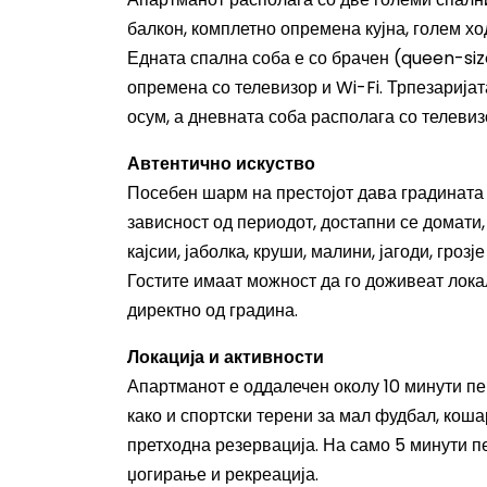
балкон, комплетно опремена кујна, голем хо
Едната спална соба е со брачен (queen-size
опремена со телевизор и Wi-Fi. Трпезарија
осум, а дневната соба располага со телевиз
Автентично искуство
Посебен шарм на престојот дава градината 
зависност од периодот, достапни се домати, 
кајсии, јаболка, круши, малини, јагоди, грозје
Гостите имаат можност да го доживеат лока
директно од градина.
Локација и активности
Апартманот е оддалечен околу 10 минути пе
како и спортски терени за мал фудбал, коша
претходна резервација. На само 5 минути п
џогирање и рекреација.