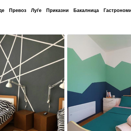
де
Превоз
Луѓе
Приказни
Бакалница
Гастрономи