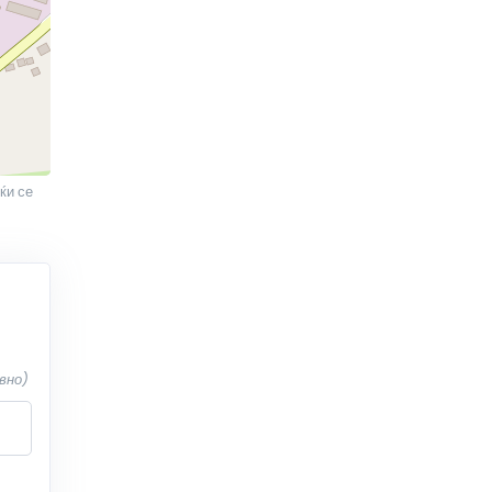
ќи се
вно)