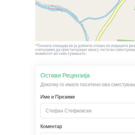
*Точната локација ќе ја добиете откако ќе извршите рез
соочуваме да пристигнуваат многу гости во сместување
моментот во сместувањето.
Остави Рецензија
Доколку го имате посетено ова сместува
Име и Презиме
Коментар