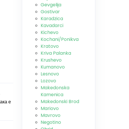
Gevgelija
Gostivar
Karadzica
Kavadarci
Kichevo
Kochani/Ponikva
Kratovo
Kriva Palanka
Krushevo
Kumanovo
Lesnovo
Lozovo
Makedonska
е
Kamenica
Makedonski Brod
ака е
Mariovo
Mavrovo
Negotino