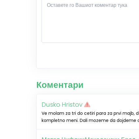
Коментари
Dusko Hristov
Ve molam za tri do cetiri para za prvi majb,
kompletno meni. Dali mozeme da dojdeme o