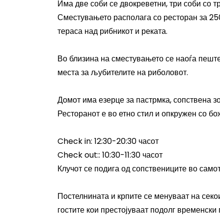
Има две соби се двокреветни, три соби со тр
Сместувањето располага со ресторан за 250
тераса над рибникот и реката.
Во близина на сместувањето се наоѓа пеште
места за љубителите на риболовот.
Домот има езерце за пастрмка, сопствена з
Ресторанот е во етно стил и опкружен со б
Check in
: 12:30-20:30 часот
Check out:
: 10:30-11:30 часот
Клучот се подига од сопствениците во само
Постелнината и крпите се менуваат на секои
гостите кои престојуваат подолг временски 