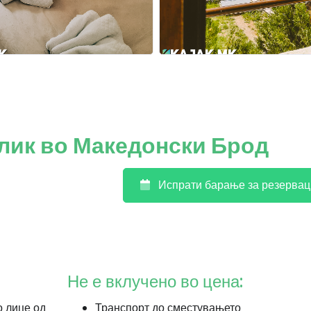
лик во Македонски Брод
Испрати барање за резервац
Не е вклучено во цена:
о лице од
Транспорт до сместувањето