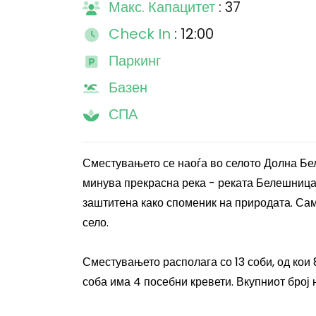
Макс. Капацитет
: 37
Check In
: 12:00
Паркинг
Базен
СПА
Сместувањето се наоѓа во селото Долна Бел
минува прекрасна река - реката Белешница.
заштитена како споменик на природата. Сам
село.
Сместувањето располага со 13 соби, од кои 
соба има 4 посебни кревети. Вкупниот број 