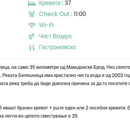
Кревети
: 37
Check Out
: 11:00
Wi-Fi
Чист Воздух
Гастрономско
ица, на само 35 километри од Македонски Брод. Низ селот
 Реката Белешница има кристално чиста вода и од 2002 го
ата река треба да биде доволна причина за да го посетите 
8 имаат брачен кревет + уште еден или 2 посебни кревети. 
на легла во целото сместување е 25.