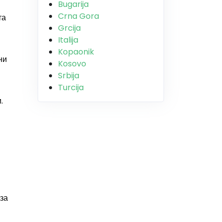
Bugarija
Crna Gora
та
Grcija
Italija
Kopaonik
ни
Kosovo
Srbija
Turcija
.
 за