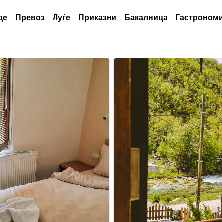
де
Превоз
Луѓе
Приказни
Бакалница
Гастрономи