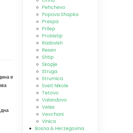
Ohrid
Pehchevo
Popova Shapka
Prespa
Prilep
Probistip
Radovish
Resen
Shtip
Skopje
о
Struga
дина е
Strumica
ова
Sveti Nikole
Tetovo
Valandovo
Veles
Една
Vevchani
Vinica
Bosna & Herzegovina