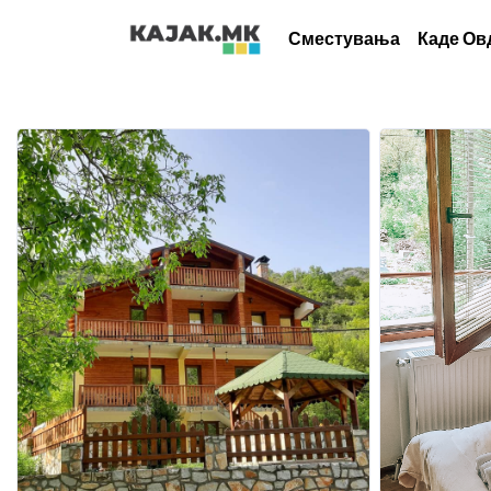
Сместувања
Каде Ов