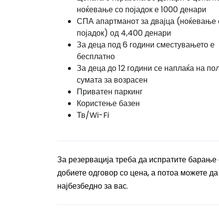
ноќевање со појадок е 1000 денари
СПА апартманот за двајца (ноќевање 
појадок) од 4,400 денари
За деца под 6 години сместувањето е
бесплатно
За деца до 12 години се наплаќа на по
сумата за возрасен
Приватен паркинг
Користење базен
Тв/Wi-Fi
За резервација треба да испратите барање
добиете одговор со цена, а потоа можете да
најбезбедно за вас.