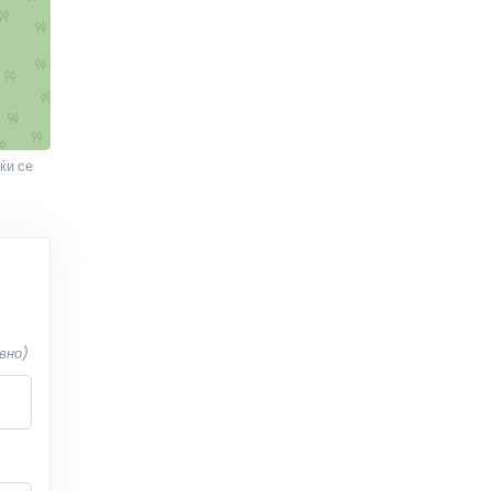
ќи се
вно)