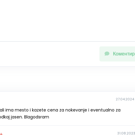
Коментир
27.04.2024 
 dali ima mesto i kazete cena za nokevanje i eventualno za
dkaj jasen. Blagodsram
31.08.2023