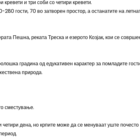
и кревети и три соби со четири кревети.
-280 гости, 70 во затворен простор, а останатите на летна
рата Пешна, реката Треска и езерото Козјак, кои се соврше
оолошка градина од едукативен карактер за помладите гости
ожествена природа.
то сместување.
 четири дена, но крпите може да се менуваат уште почесто
период.