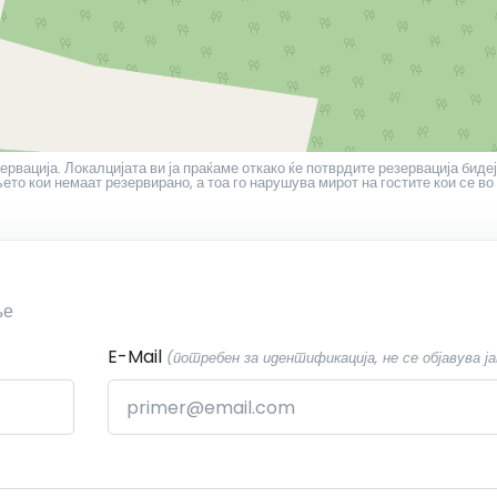
ервација. Локалцијата ви ја праќаме откако ќе потврдите резервација бидеј
то кои немаат резервирано, а тоа го нарушува мирот на гостите кои се во
ње
E-Mail
(потребен за идентификација, не се објавува ја