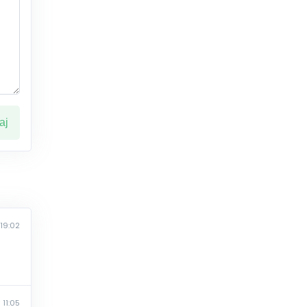
ај
19:02
 11:05