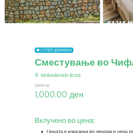
СУПЕР ДОМАЌИН
Сместување во Чиф
Makedonski Brod
Цена од:
1,000.00 ден
Вклучено во цена:
Цената е изразена во денари е цена п