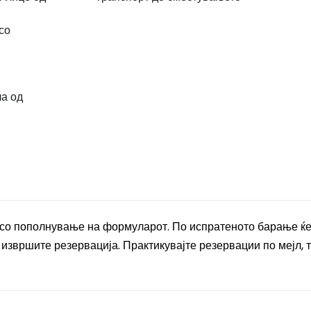
со
ла од
 со пополнување на формуларот. По испратеното барање ќ
 извршите резервација. Практикувајте резервации по мејл, т