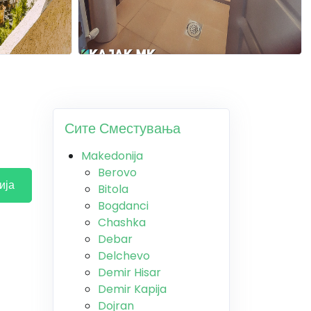
Сите Сместувања
Makedonija
Berovo
ија
Bitola
Bogdanci
Chashka
Debar
Delchevo
Demir Hisar
Demir Kapija
Dojran