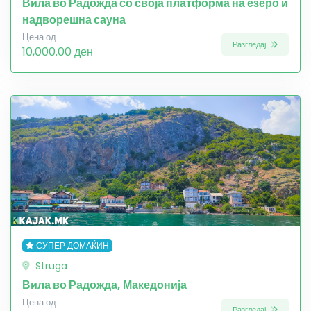
Вила во Радожда со своја платформа на езеро и
надворешна сауна
Цена од
Разгледај
10,000.00 ден
СУПЕР ДОМАЌИН
Struga
Вила во Радожда, Македонија
Цена од
Разгледај