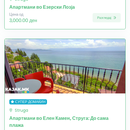
Апартмани во Езерски Лозја
Цена од
Разгледај
3,000.00 ден
СУПЕР ДОМАЌИН
Struga
Апартмани во Елен Камен, Струга: До сама
плажа