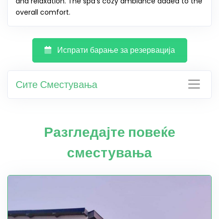
and relaxation. The spa's cozy ambiance added to the
overall comfort.
Испрати барање за резервација
Сите Сместувања
Разгледајте повеќе
сместувања