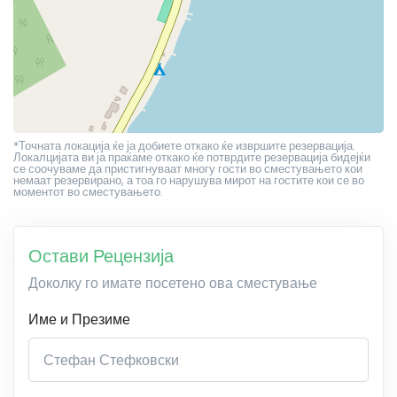
*Точната локација ќе ја добиете откако ќе извршите резервација.
Локалцијата ви ја праќаме откако ќе потврдите резервација бидејќи
се соочуваме да пристигнуваат многу гости во сместувањето кои
немаат резервирано, а тоа го нарушува мирот на гостите кои се во
моментот во сместувањето.
Остави Рецензија
Доколку го имате посетено ова сместување
Име и Презиме