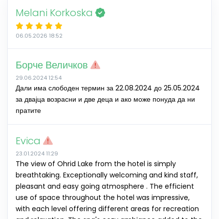
Melani Korkoska
06.05.2026 18:52
Борче Величков
29.06.2024 12:54
Дали има слободен термин за 22.08.2024 до 25.05.2024
за двајца возрасни и две деца и ако може понуда да ни
пратите
Evica
23.01.2024 11:29
The view of Ohrid Lake from the hotel is simply
breathtaking. Exceptionally welcoming and kind staff,
pleasant and easy going atmosphere . The efficient
use of space throughout the hotel was impressive,
with each level offering different areas for recreation