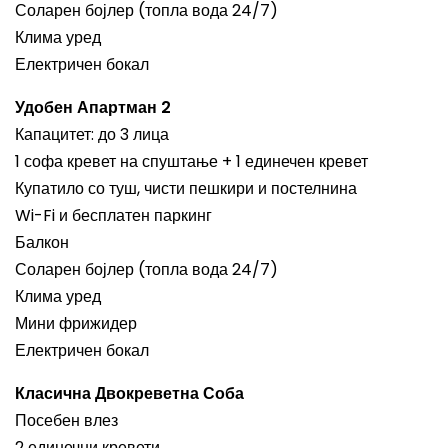
Соларен бојлер (топла вода 24/7)
Клима уред
Електричен бокал
Удобен Апартман 2
Капацитет: до 3 лица
1 софа кревет на спуштање + 1 единечен кревет
Купатило со туш, чисти пешкири и постелнина
Wi-Fi и бесплатен паркинг
Балкон
Соларен бојлер (топла вода 24/7)
Клима уред
Мини фрижидер
Електричен бокал
Класична Двокреветна Соба
Посебен влез
2 единечни кревети