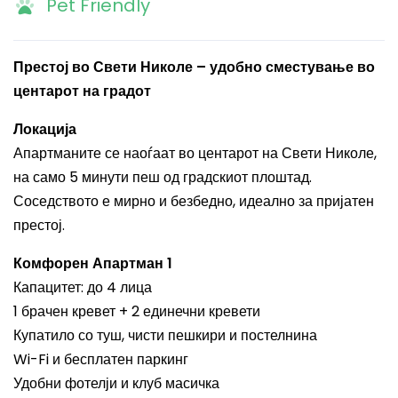
Pet Friendly
Престој во Свети Николе – удобно сместување во
центарот на градот
Локација
Апартманите се наоѓаат во центарот на Свети Николе,
на само 5 минути пеш од градскиот плоштад.
Соседството е мирно и безбедно, идеално за пријатен
престој.
Комфорен Апартман 1
Капацитет: до 4 лица
1 брачен кревет + 2 единечни кревети
Купатило со туш, чисти пешкири и постелнина
Wi-Fi и бесплатен паркинг
Удобни фотелји и клуб масичка