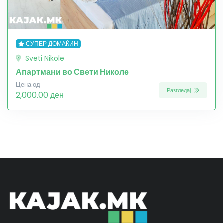
СУПЕР ДОМАЌИН
Sveti Nikole
Апартмани во Свети Николе
Цена од
Разгледај
2,000.00 ден