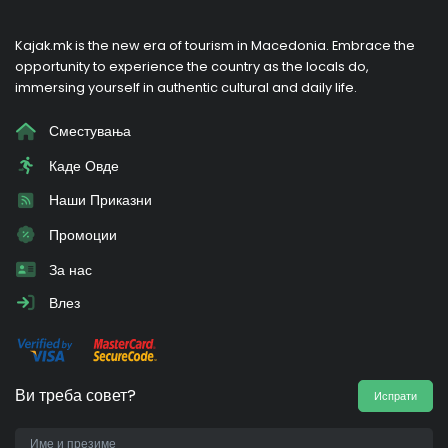
Kajak.mk is the new era of tourism in Macedonia. Embrace the
opportunity to experience the country as the locals do,
immersing yourself in authentic cultural and daily life.
Сместувања
Каде Овде
Наши Приказни
Промоции
За нас
Влез
Ви треба совет?
Испрати