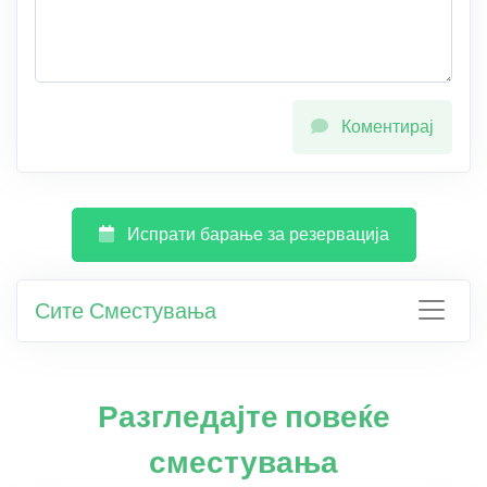
Коментирај
Испрати барање за резервација
Сите Сместувања
Разгледајте повеќе
сместувања