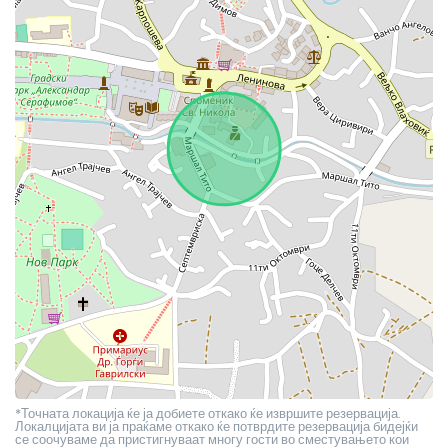
*Точната локација ќе ја добиете откако ќе извршите резервација.
Локалцијата ви ја праќаме откако ќе потврдите резервација бидејќи
се соочуваме да пристигнуваат многу гости во сместувањето кои