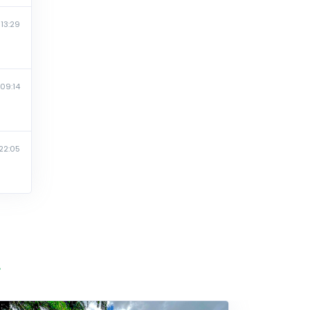
13:29
09:14
22:05
а