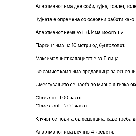
Апартманот има две соби, кујна, тоалет, гол
Кујната е опремена со основни работи како
Апартманот нема
Wi-Fi.
Има
Boom TV.
Паркинг има на 10 метри од бунгаловот.
Максималниот капацитет е за 5 лица.
Во самиот камп има продавница за основни
Сместувањето се наоѓа во мирна и тивка око
Check in: 11:00
часот
Check out: 12:00
часот
Клучот се подига од реценција, каде треба д
Апартманот има вкупно 4 кревети.