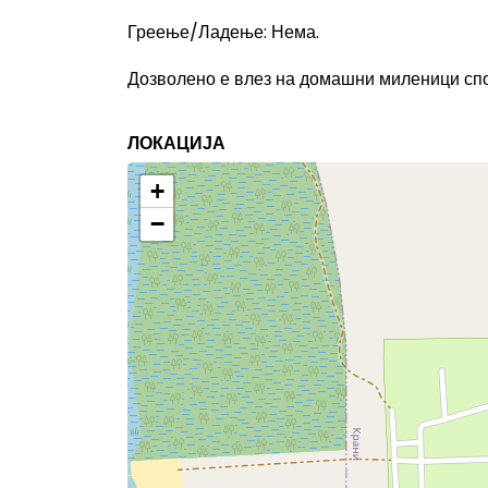
Греење/Ладење
:
Нема.
Дозволено е влез на домашни миленици спо
ЛОКАЦИЈА
+
−