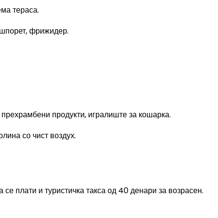
ема тераса.
 шпорет, фрижидер.
 прехрамбени продукти, игралиште за кошарка.
лина со чист воздух.
а се плати и туристичка такса од 40 денари за возрасен.