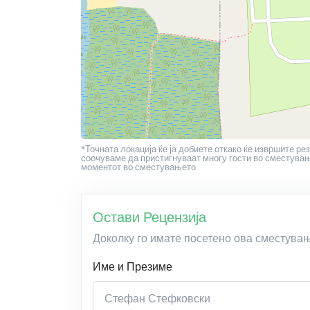
*Точната локација ќе ја добиете откако ќе извршите рез
соочуваме да пристигнуваат многу гости во сместување
моментот во сместувањето.
Остави Рецензија
Доколку го имате посетено ова сместува
Име и Презиме