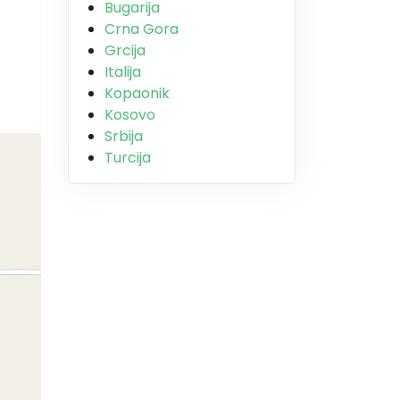
Bugarija
Crna Gora
Grcija
Italija
Kopaonik
Kosovo
Srbija
Turcija