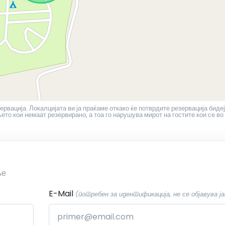
ервација. Локалцијата ви ја праќаме откако ќе потврдите резервација бидеј
то кои немаат резервирано, а тоа го нарушува мирот на гостите кои се во
ње
E-Mail
(потребен за идентификација, не се објавува ја