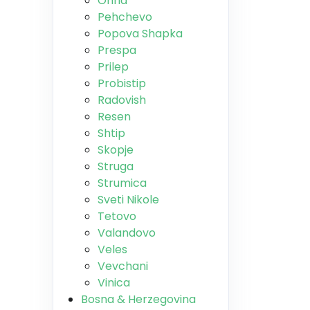
Ohrid
Pehchevo
Popova Shapka
Prespa
Prilep
Probistip
Radovish
Resen
Shtip
Skopje
Struga
Strumica
Sveti Nikole
Tetovo
Valandovo
Veles
Vevchani
Vinica
Bosna & Herzegovina