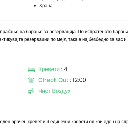
Храна
спраќање на барање за резервација. По испратеното барањ
ктикувајте резервации по мејл, така е најбезбедно за вас и 
Кревети
: 4
Check Out
: 12:00
Чист Воздух
 еден брачен кревет и 3 единечни кревети од кои еден на спр