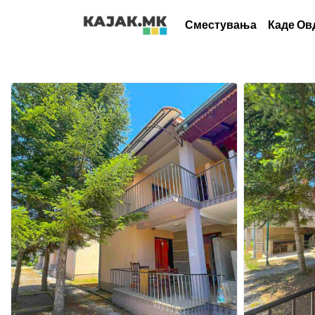
Сместувања
Каде Ов