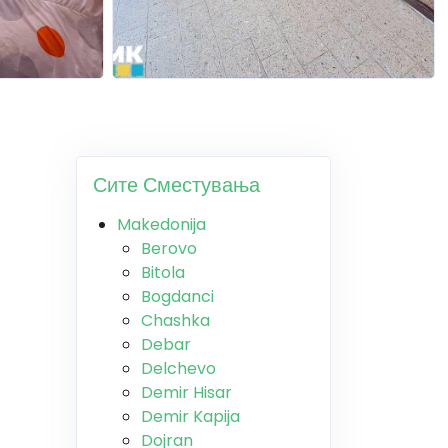
Сите Сместувања
Makedonija
Berovo
Bitola
Bogdanci
Chashka
Debar
Delchevo
Demir Hisar
Demir Kapija
Dojran