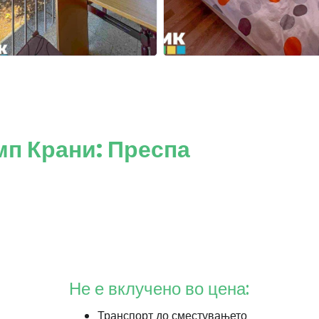
мп Крани: Преспа
Не е вклучено во цена:
Транспорт до сместувањето