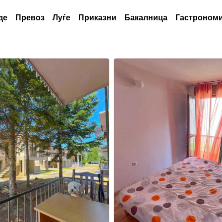
де
Превоз
Луѓе
Приказни
Бакалница
Гастрономи