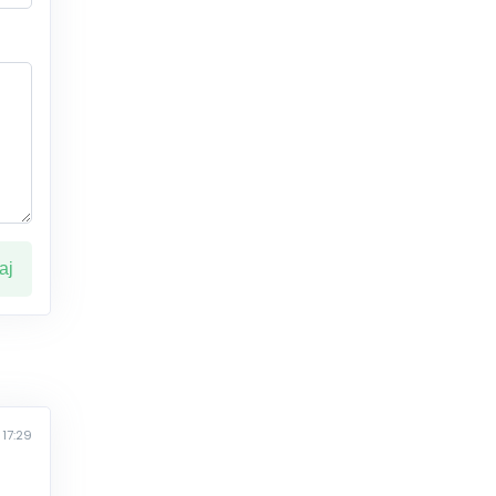
ај
 17:29