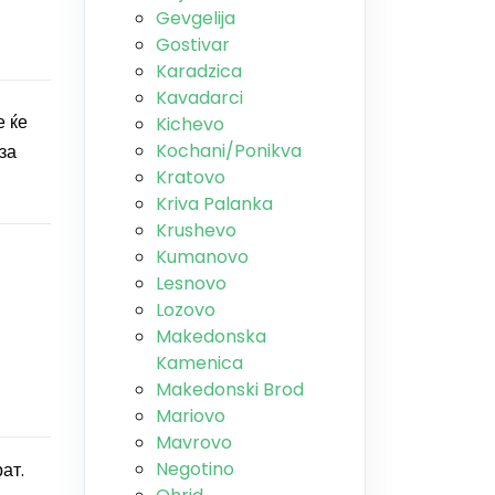
Gevgelija
Gostivar
Karadzica
Kavadarci
е ќе
Kichevo
Kochani/Ponikva
за
Kratovo
Kriva Palanka
Krushevo
Kumanovo
Lesnovo
Lozovo
Makedonska
Kamenica
Makedonski Brod
Mariovo
Mavrovo
Negotino
ат.