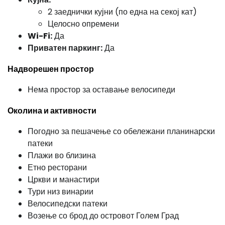
2 заеднички кујни (по една на секој кат)
Целосно опремени
Wi-Fi:
Да
Приватен паркинг:
Да
Надворешен простор
Нема простор за оставање велосипеди
Околина и активности
Погодно за пешачење со обележани планинарски
патеки
Плажи во близина
Етно ресторани
Цркви и манастири
Тури низ винарии
Велосипедски патеки
Возење со брод до островот Голем Град