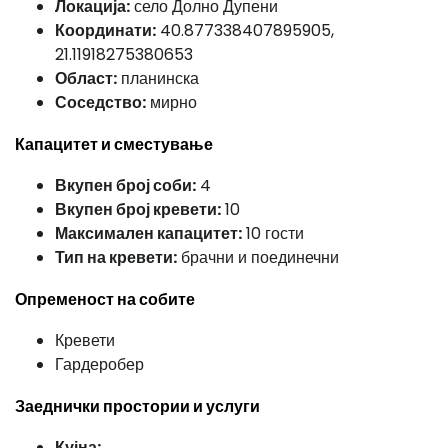
Локација:
село Долно Дупени
Координати:
40.877338407895905,
21.11918275380653
Област:
планинска
Соседство:
мирно
Капацитет и сместување
Вкупен број соби:
4
Вкупен број кревети:
10
Максимален капацитет:
10 гости
Тип на кревети:
брачни и поединечни
Опременост на собите
Кревети
Гардеробер
Заеднички простории и услуги
Кујна: