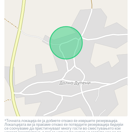
*Точната локација ќе ја добиете откако ќе извршите резервација.
Локалцијата ви ја праќаме откако ќе потврдите резервација бидејќи
се соочуваме да пристигнуваат многу гости во сместувањето кои