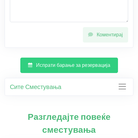
Коментирај
Испрати барање за резервација
Сите Сместувања
Разгледајте повеќе
сместувања