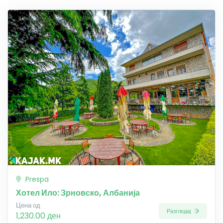
Prespa
Хотел Ило: Зрновско, Албанија
Цена од
Разгледај
1,230.00 ден