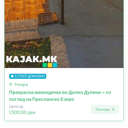
СУПЕР ДОМАЌИН
Prespa
Прекрасна викендичка во Долно Дупени – со
поглед на Преспанско Езеро
Цена од
Разгледај
1,500.00 ден