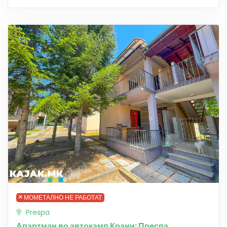
МОМЕТАЛНО НЕ РАБОТАТ
Prespa
Апартман во автокамп Крани: Преспа