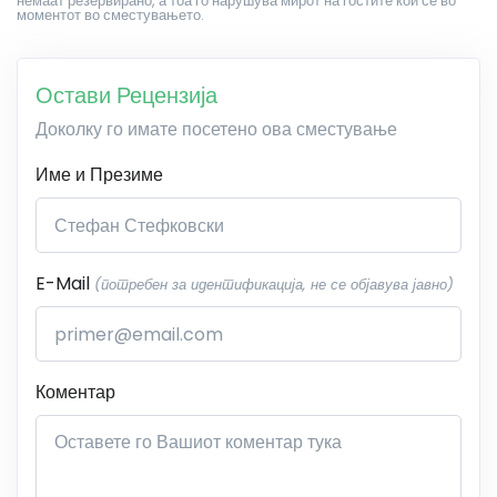
немаат резервирано, а тоа го нарушува мирот на гостите кои се во
моментот во сместувањето.
Остави Рецензија
Доколку го имате посетено ова сместување
Име и Презиме
E-Mail
(потребен за идентификација, не се објавува јавно)
Коментар