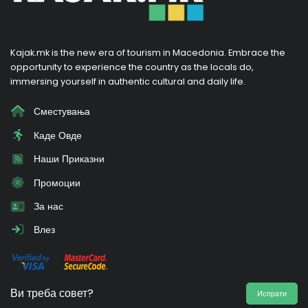
Kajak.mk is the new era of tourism in Macedonia. Embrace the
opportunity to experience the country as the locals do,
immersing yourself in authentic cultural and daily life.
Сместувања
Каде Овде
Наши Приказни
Промоции
За нас
Влез
Ви треба совет?
Испрати