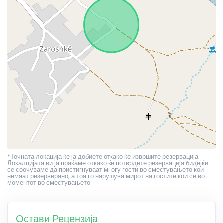
*Точната локација ќе ја добиете откако ќе извршите резервација.
Локалцијата ви ја праќаме откако ќе потврдите резервација бидејќи
се соочуваме да пристигнуваат многу гости во сместувањето кои
немаат резервирано, а тоа го нарушува мирот на гостите кои се во
моментот во сместувањето.
Остави Рецензија