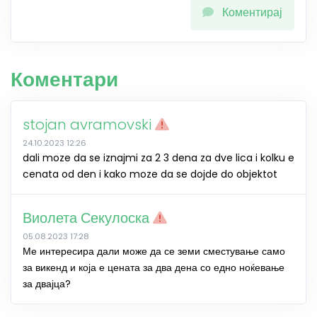
Коментирај
Коментари
stojan avramovski
24.10.2023 12:26
dali moze da se iznajmi za 2 3 dena za dve lica i kolku e
cenata od den i kako moze da se dojde do objektot
Виолета Секулоска
05.08.2023 17:28
Ме интересира дали може да се земи сместување само
за викенд и која е цената за два дена со едно ноќевање
за двајца?