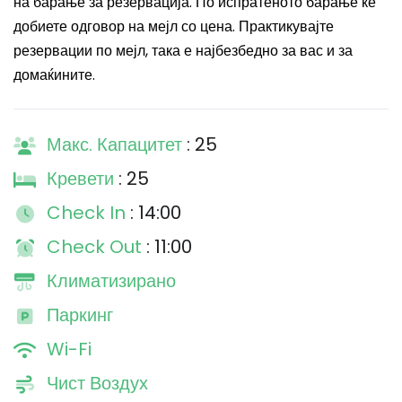
на барање за резервација. По испратеното барање ќе
добиете одговор на мејл со цена. Практикувајте
резервации по мејл, така е најбезбедно за вас и за
домаќините.
Макс. Капацитет
: 25
Кревети
: 25
Check In
: 14:00
Check Out
: 11:00
Климатизирано
Паркинг
Wi-Fi
Чист Воздух