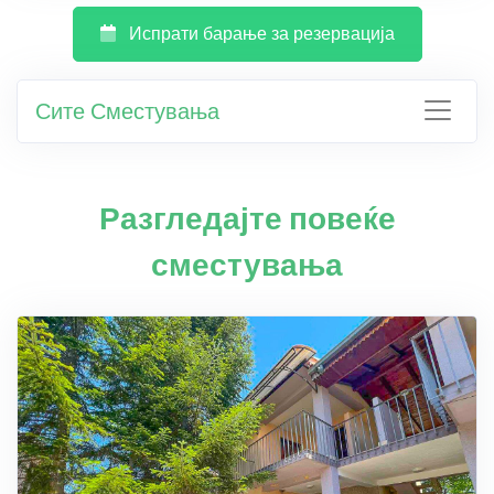
Испрати барање за резервација
Сите Сместувања
Разгледајте повеќе
сместувања