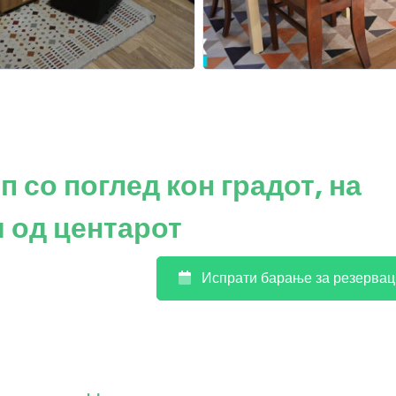
 со поглед кон градот, на
 од центарот
Испрати барање за резервац