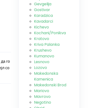
Gevgelija
Gostivar
Karadzica
Kavadarci
Kichevo
Kochani/Ponikva
Kratovo
Kriva Palanka
Krushevo
Kumanovo
 да го
Lesnovo
Lozovo
јл со
Makedonska
Kamenica
Makedonski Brod
Mariovo
Mavrovo
Negotino