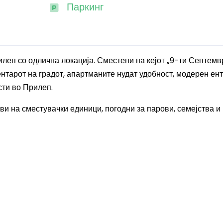
Паркинг
еп со одлична локација. Сместени на кејот „9-ти Септемвр
нтарот на градот, апартманите нудат удобност, модерен ен
сти во Прилеп.
ви на сместувачки единици, погодни за парови, семејства и