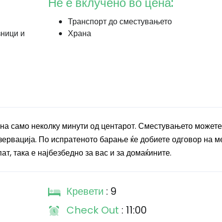
Не е вклучено во цена:
Транспорт до сместувањето
зници и
Храна
 на само неколку минути од центарот. Сместувањето можете
ервација. По испратеното барање ќе добиете одговор на ме
т, така е најбезбедно за вас и за домаќините.
Кревети
: 9
Check Out
: 11:00