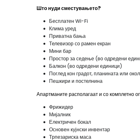
Што нуди сместувањето?
Бесплатен Wi-Fi
Клима уред
Приватна бања
Телевизор со рамен екран
Мини бар
Простор за седење (во одредени един
Балкон (во одредени единици)
Поглед кон градот, планината или око
Пешкири и постелнина
Апартманите располагаат и со комплетно оп
Фрижидер
Мијалник
Електричен бокал
Основен кујнски инвентар
Трпезариска маса