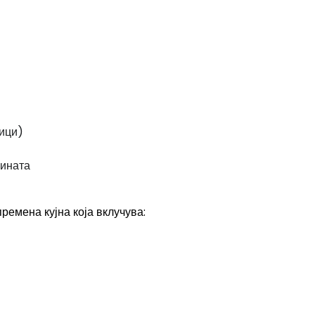
ици)
лината
ремена кујна која вклучува: