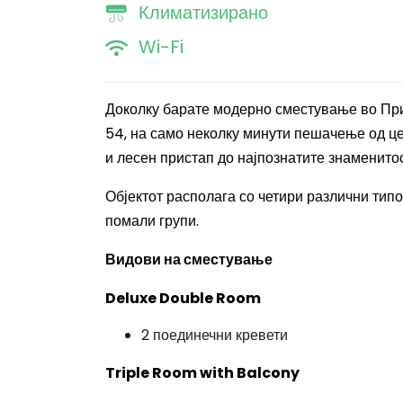
Климатизирано
Wi-Fi
Доколку барате модерно сместување во Прил
54, на само неколку минути пешачење од це
и лесен пристап до најпознатите знаменито
Објектот располага со четири различни типо
помали групи.
Видови на сместување
Deluxe Double Room
2 поединечни кревети
Triple Room with Balcony