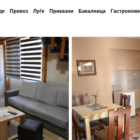
де
Превоз
Луѓе
Приказни
Бакалница
Гастрономи