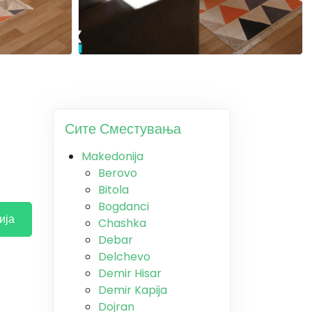
Сите Сместувања
Makedonija
Berovo
Bitola
Bogdanci
ија
Chashka
Debar
Delchevo
Demir Hisar
Demir Kapija
Dojran