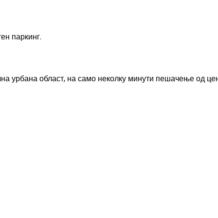
ен паркинг.
лна урбана област, на само неколку минути пешачење од це