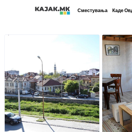
Сместувања
Каде Ов