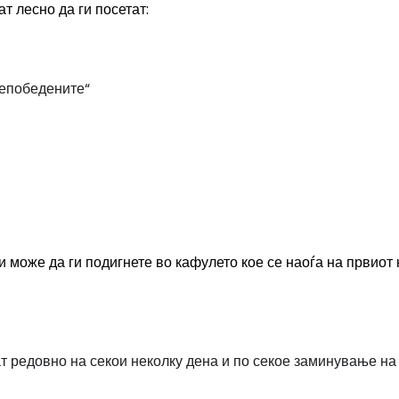
т лесно да ги посетат:
непобедените“
 може да ги подигнете во кафулето кое се наоѓа на првиот 
 редовно на секои неколку дена и по секое заминување на 