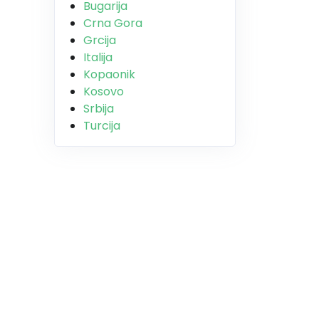
Bugarija
Crna Gora
Grcija
Italija
Kopaonik
Kosovo
Srbija
Turcija