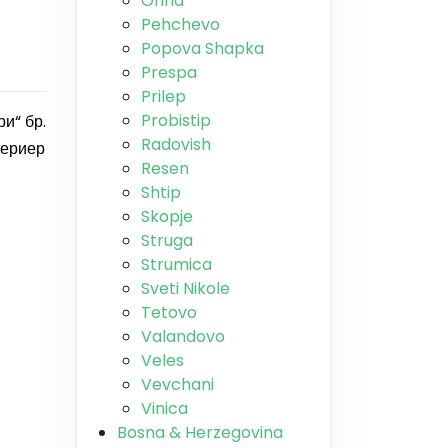
Ohrid
Pehchevo
Popova Shapka
Prespa
Prilep
Probistip
и“ бр.
Radovish
териер
Resen
Shtip
Skopje
Struga
Strumica
Sveti Nikole
Tetovo
Valandovo
Veles
Vevchani
Vinica
Bosna & Herzegovina