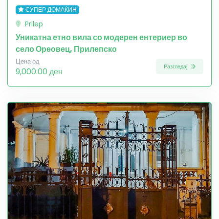
СУПЕР ДОМАЌИН
Prilep
Уникатна етно вила со модерен ентериер во
село Ореовец, Прилепско
Цена од
Разгледај
9,000.00 ден