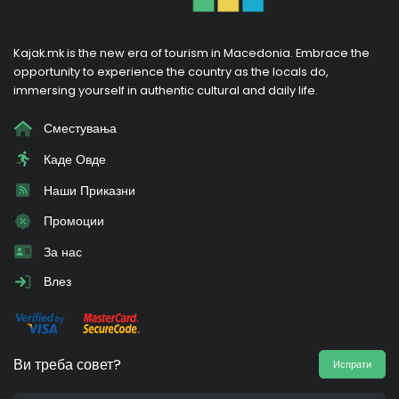
Kajak.mk is the new era of tourism in Macedonia. Embrace the
opportunity to experience the country as the locals do,
immersing yourself in authentic cultural and daily life.
Сместувања
Каде Овде
Наши Приказни
Промоции
За нас
Влез
Ви треба совет?
Испрати