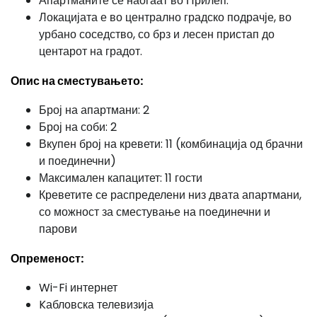
Апартманите се наоѓаат во Прилеп.
Локацијата е во централно градско подрачје, во
урбано соседство, со брз и лесен пристап до
центарот на градот.
Опис на сместувањето:
Број на апартмани: 2
Број на соби: 2
Вкупен број на кревети: 11 (комбинација од брачни
и поединечни)
Максимален капацитет: 11 гости
Креветите се распределени низ двата апартмани,
со можност за сместување на поединечни и
парови
Опременост:
Wi-Fi интернет
Kабловска телевизија