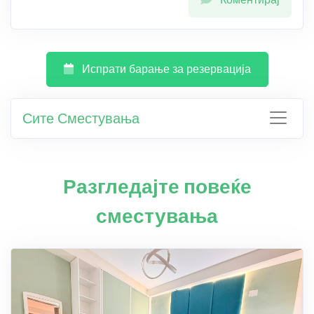
Испрати барање за резервација
Сите Сместувања
Разгледајте повеќе
сместувања