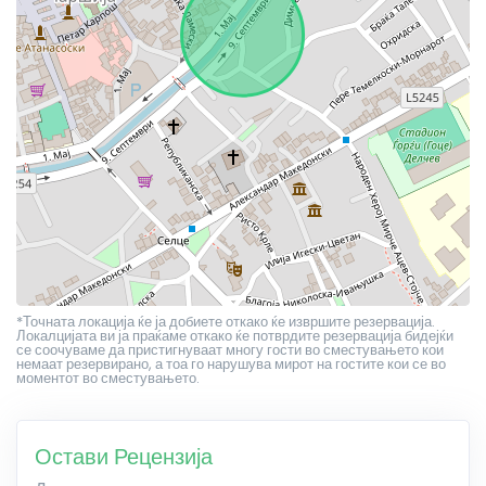
*Точната локација ќе ја добиете откако ќе извршите резервација.
Локалцијата ви ја праќаме откако ќе потврдите резервација бидејќи
се соочуваме да пристигнуваат многу гости во сместувањето кои
немаат резервирано, а тоа го нарушува мирот на гостите кои се во
моментот во сместувањето.
Остави Рецензија