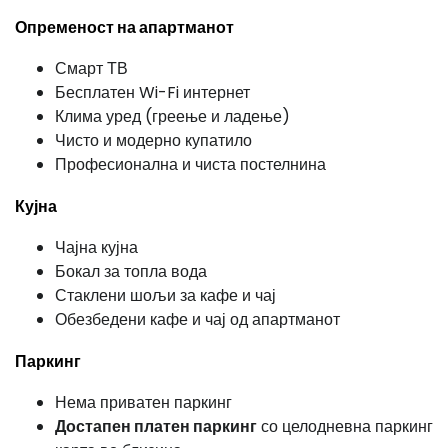
Опременост на апартманот
Смарт ТВ
Бесплатен Wi-Fi интернет
Клима уред (греење и ладење)
Чисто и модерно купатило
Професионална и чиста постелнина
Кујна
Чајна кујна
Бокал за топла вода
Стаклени шољи за кафе и чај
Обезбедени кафе и чај од апартманот
Паркинг
Нема приватен паркинг
Достапен платен паркинг
со целодневна паркинг