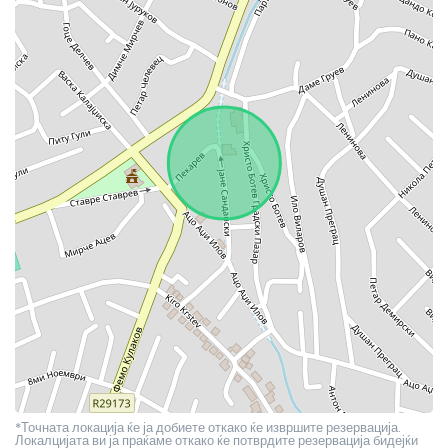
*Точната локација ќе ја добиете откако ќе извршите резервација.
Локалцијата ви ја праќаме откако ќе потврдите резервација бидејќи