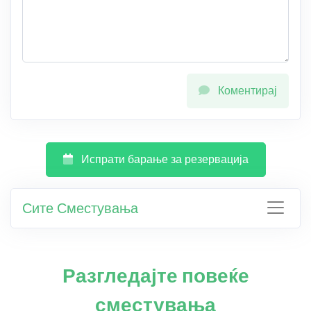
Коментирај
Испрати барање за резервација
Сите Сместувања
Разгледајте повеќе
сместувања