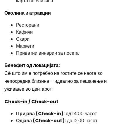
карта во близина
Околина и атракции
Ресторани
Кафичи
Скари
Маркети
Приватни винарии за посета
Бенефит од локацијата:
Сè што им е потребно на гостите се наоѓа во
непосредна близина – идеално за пешачење и
уживање во центарот.
Check-in / Check-out
Пријава (Check-in):
од 14:00 часот
Одјава (Check-out):
до 12:00 часот