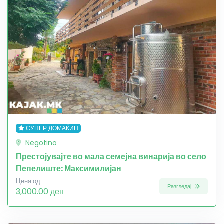
СУПЕР ДОМАЌИН
Negotino
Престојувајте во мала семејна винарија во село
Пепелиште: Максимилијан
Цена од
Разгледај
3,000.00 ден