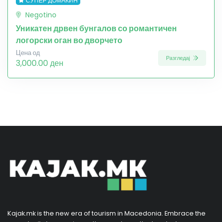
СУПЕР ДОМАЌИН
Negotino
Уникатен дрвен бунгалов со романтичен
логорски оган во дворчето
Цена од
Разгледај
3,000.00 ден
Kajak.mk is the new era of tourism in Macedonia. Embrace the