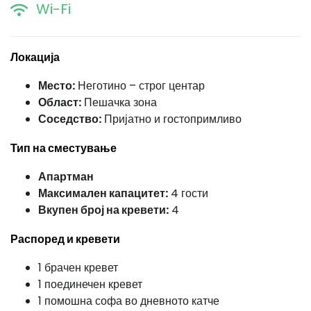
Wi-Fi
Локација
Место:
Неготино – строг центар
Област:
Пешачка зона
Соседство:
Пријатно и гостопримливо
Тип на сместување
Апартман
Максимален капацитет:
4 гости
Вкупен број на кревети:
4
Распоред и кревети
1 брачен кревет
1 поединечен кревет
1 помошна софа во дневното катче