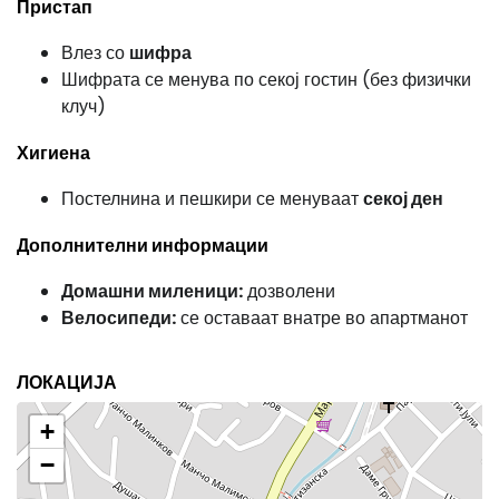
Пристап
Влез со
шифра
Шифрата се менува по секој гостин (без физички
клуч)
Хигиена
Постелнина и пешкири се менуваат
секој ден
Дополнителни информации
Домашни миленици:
дозволени
Велосипеди:
се оставаат внатре во апартманот
ЛОКАЦИЈА
+
−