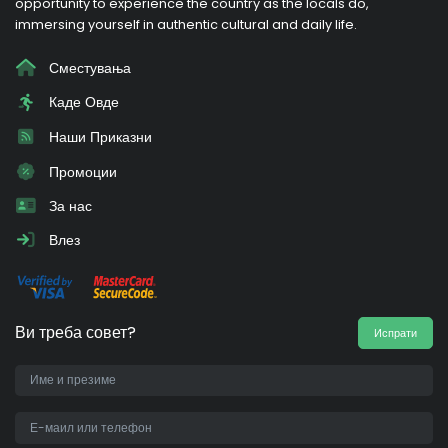
opportunity to experience the country as the locals do,
immersing yourself in authentic cultural and daily life.
Сместувања
Каде Овде
Наши Приказни
Промоции
За нас
Влез
Ви треба совет?
Испрати