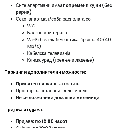
Сите апартмани имаат
опремени кујни (без
рерна)
Секој апартман/соба располага со:
WC
Балкон или тераса
Wi-Fi (телекабел оптика, брзина 40/40
Mb/s)
Кабелска телевизија
Клима уред (греење и ладење)
Паркинг и дополнителни можности:
Приватен паркинг
за гостите
Простор за оставање велосипеди
Не се дозволени домашни миленици
Пријава и одјава:
Пријава:
по 12:00 часот