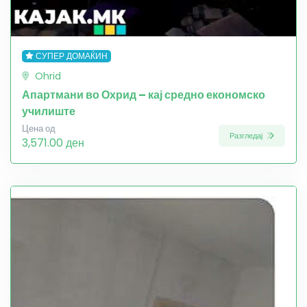
СУПЕР ДОМАЌИН
Ohrid
Апартмани во Охрид – кај средно економско
училиште
Цена од
Разгледај
3,571.00 ден