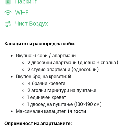
Паркинг
Wi-Fi
Чист Воздух
Капацитет и распоред на соби:
Вкупно: 6 соби / апартмани
2 двособни апартмани (дневна + спална)
2 студио апартмани (еднособни)
Вкупен број на кревети:
8
4 брачни кревети
2 аголни гарнитури на пуштање
1 единечен кревет
1 двосед на пуштање (130×190 см)
Максимален капацитет:
14 гости
Опременост на апартманите: