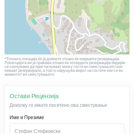
*Точната локација ќе ја добиете откако ќе извршите резервација.
Локалцијата ви ја праќаме откако ќе потврдите резервација бидејќи
се соочуваме да пристигнуваат многу гости во сместувањето кои
немаат резервирано, а тоа го нарушува мирот на гостите кои се во
моментот во сместувањето.
Остави Рецензија
Доколку го имате посетено ова сместување
Име и Презиме