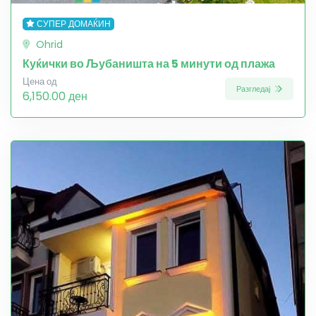
СУПЕР ДОМАЌИН
Ohrid
Куќички во Љубаништа на 5 минути од плажа
Цена од
Разгледај
6,150.00 ден