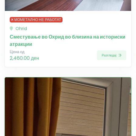
МОМЕТАЛНО НЕ РАБОТАТ
Ohrid
Сместување во Охрид во близина на историски
атракции
Цена од
Разгледај
2,460.00 ден