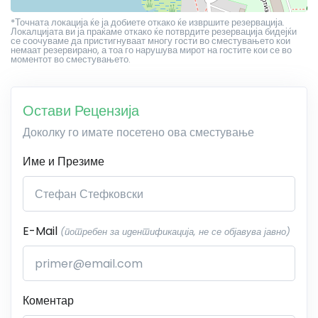
*Точната локација ќе ја добиете откако ќе извршите резервација.
Локалцијата ви ја праќаме откако ќе потврдите резервација бидејќи
се соочуваме да пристигнуваат многу гости во сместувањето кои
немаат резервирано, а тоа го нарушува мирот на гостите кои се во
моментот во сместувањето.
Остави Рецензија
Доколку го имате посетено ова сместување
Име и Презиме
E-Mail
(потребен за идентификација, не се објавува јавно)
Коментар