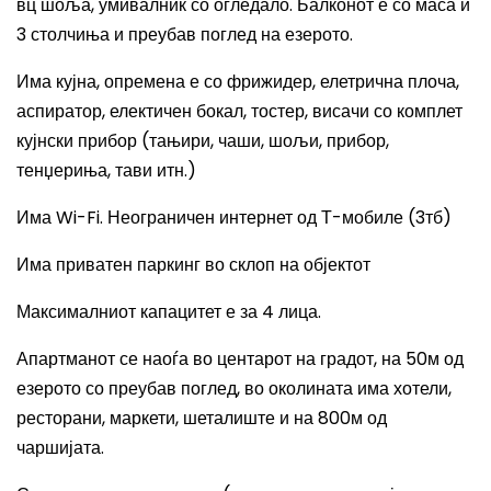
вц шоља, умивалник со огледало. Балконот е со маса и
3 столчиња и преубав поглед на езерото.
И
ма кујна, опремена е со фрижидер, елетрична плоча,
аспиратор, електичен бокал, тостер, висачи со комплет
кујнски прибор (тањири, чаши, шољи, прибор,
тенџериња, тави итн.)
Има
Wi-Fi.
Н
еограничен интернет од Т-мобиле (3тб)
Има
приватен паркинг во склоп на објектот
Максималниот капацитет е за 4 лица.
Апартманот се наоѓа во центарот на градот, на 50м од
езерото со преубав поглед, во околината има хотели,
ресторани, маркети, шеталиште и на 800м од
чаршијата.