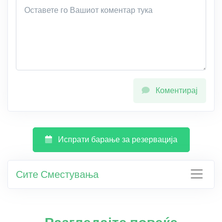
Коментирај
Испрати барање за резервација
Сите Сместувања