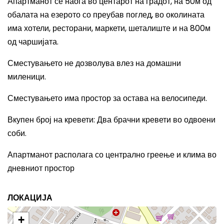
Апартманот се наоѓа во центарот на градот, на 50м од
обалата на езерото со преубав поглед, во околината
има хотели, ресторани, маркети, шеталиште и на 800м
од чаршијата.
Сместувањето не дозволува влез на домашни
миленици.
Сместувањето има простор за остава на велосипеди.
Вкупен број на кревети
:
Два брачни кревети во одвоени
соби.
Апартманот располага со централно греење и клима во
дневниот простор
ЛОКАЦИЈА
+