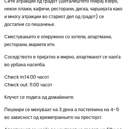
Сите атракции од градот (шеталиштето покрај езеро,
некои плажи, кафичи, ресторани, диска, чаршијата како
и многу атракции во стариот дел од градот) се
достапни со пешачење.
Сместувањето е опкружено со хотели, апартмани,
ресторани, маркети итн.
Соседството е пријатно и мирно, апартманот се наоѓа
во урбана населба.
Check in:14:00
часот
Check out: 11:00
часот
Клучот се подига од домаќините.
Пешкири се менуваат на 3 дена а постелнина на 4-5
во зависност од времетраењето на престојот.