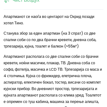
Чист Воздух
Апартманот се наоѓа во центарот на Охрид позади
хотел Тино.
Станува збор за е
ден апартман (на 3 спрат) со две
спални соби со по два брачни кревети, дневна соба,
трпезарија, кујна, тоалет и балкон (≈55м²)
Апартманот располага со две спални соби со брачни
кревети, ноќни масички, плакар, ТВ. Дневна соба со
софa, фотелја, масичка и LCD ТВ. Трпезарија со маса и
4 столчиња. Кујна со фрижидер, елетрична плоча,
аспиратор, електичен бокал, тостер, висачи со комплет
кујнски прибор. Во дневниот простор, трпезаријата и
кујната апартманот располага со клима уред. Тоалетот
е опремен со туш кабина, машина за перење алишта,