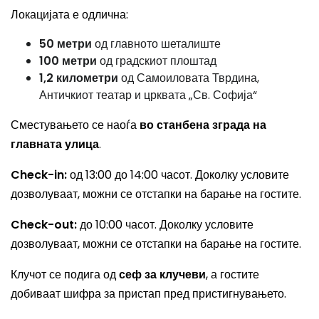
Локацијата е одлична:
50 метри
од главното шеталиште
100 метри
од градскиот плоштад
1,2 километри
од Самоиловата Тврдина,
Античкиот театар и црквата „Св. Софија“
Сместувањето се наоѓа
во станбена зграда на
главната улица
.
Check-in:
од 13:00 до 14:00 часот. Доколку условите
дозволуваат, можни се отстапки на барање на гостите.
Check-out:
до 10:00 часот. Доколку условите
дозволуваат, можни се отстапки на барање на гостите.
Клучот се подига од
сеф за клучеви
, а гостите
добиваат шифра за пристап пред пристигнувањето.