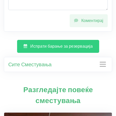
Коментирај
Испрати барање за резервација
Сите Сместувања
Разгледајте повеќе
сместувања