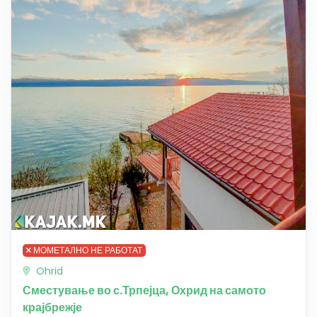
МОМЕТАЛНО НЕ РАБОТАТ
Ohrid
Сместување во с.Трпејца, Охрид на самото
крајбрежје