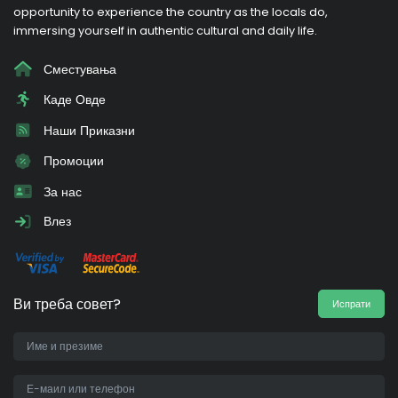
opportunity to experience the country as the locals do,
immersing yourself in authentic cultural and daily life.
Сместувања
Каде Овде
Наши Приказни
Промоции
За нас
Влез
Ви треба совет?
Испрати