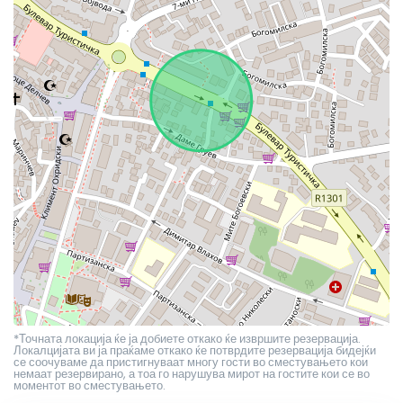
*Точната локација ќе ја добиете откако ќе извршите резервација.
Локалцијата ви ја праќаме откако ќе потврдите резервација бидејќи
се соочуваме да пристигнуваат многу гости во сместувањето кои
немаат резервирано, а тоа го нарушува мирот на гостите кои се во
моментот во сместувањето.