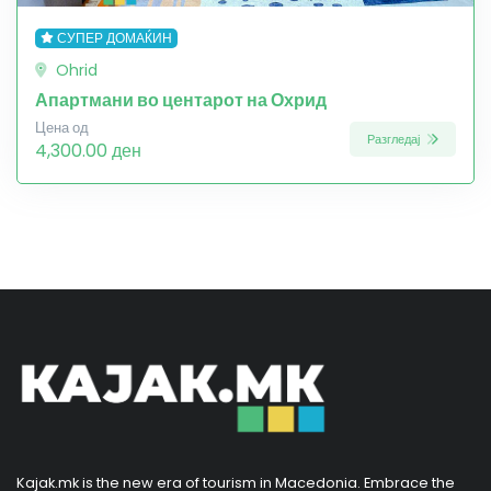
СУПЕР ДОМАЌИН
Ohrid
Апартмани во центарот на Охрид
Цена од
Разгледај
4,300.00 ден
Kajak.mk is the new era of tourism in Macedonia. Embrace the