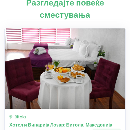
Разгледајте повеќе
сместувања
Bitola
Хотел и Винарија Лозар: Битола, Македонија