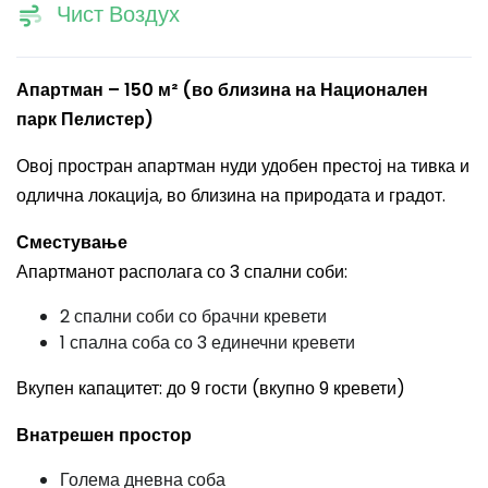
Чист Воздух
Апартман – 150 м² (во близина на Национален
парк Пелистер)
Овој простран апартман нуди удобен престој на тивка и
одлична локација, во близина на природата и градот.
Сместување
Апартманот располага со 3 спални соби:
2 спални соби со брачни кревети
1 спална соба со 3 единечни кревети
Вкупен капацитет: до 9 гости (вкупно 9 кревети)
Внатрешен простор
Голема дневна соба