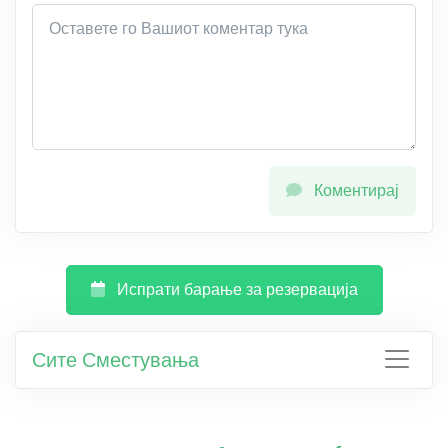
Коментирај
Испрати барање за резервација
Сите Сместувања