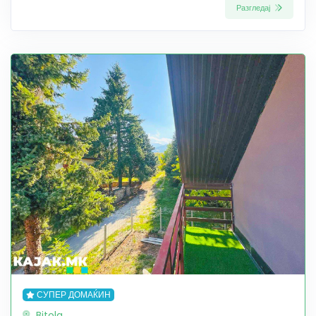
Разгледај
СУПЕР ДОМАЌИН
Bitola