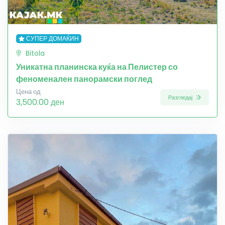
СУПЕР ДОМАЌИН
Bitola
Уникатна планинска куќа на Пелистер со
феноменален панорамски поглед
Цена од
Разгледај
3,500.00 ден