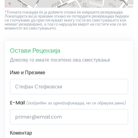
*Точната локација ќе ја добиете откако ќе извршите резервација.
Локалцијата ви ја праќаме откако ќе потврдите резервација бидејќи
се соочуваме да пристигнуваат многу гости во сместувањето кои
немаат резервирано, а тоа го нарушува мирот на гостите кои се во
моментот во сместувањето.
Остави Рецензија
Доколку го имате посетено ова сместување
Име и Презиме
E-Mail
(потребен за идентификација, не се објавува јавно)
Коментар