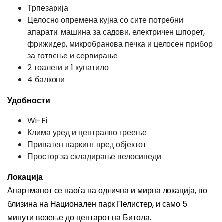
Трпезарија
Целосно опремена кујна со сите потребни
апарати: машина за садови, електричен шпорет,
фрижидер, микробранова печка и целосен прибор
за готвење и сервирање
2 тоалети и 1 купатило
4 балкони
Удобности
Wi-Fi
Клима уред и централно греење
Приватен паркинг пред објектот
Простор за складирање велосипеди
Локација
Апартманот се наоѓа на одлична и мирна локација, во
близина на Национален парк Пелистер, и само 5
минути возење до центарот на Битола.