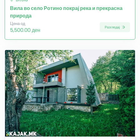
Вила во село Ротино покрај река и прекрасна
природа
Цена од
Разгледај
5,500.00 ден