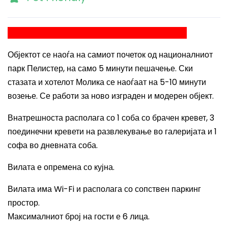
ВИЛАТА Е ИЗДАДЕНА НА ПОДОЛГ ПЕРИОД!
Објектот се наоѓа на самиот почеток од националниот
парк Пелистер, на само 5 минути пешачење. Ски
стазата и хотелот Молика се наоѓаат на 5-10 минути
возење. Се работи за ново изграден и модерен објект.
Внатрешноста располага со 1 соба со брачен кревет, 3
поединечни кревети на развлекување во галеријата и 1
софа во дневната соба.
Вилата е опремена со кујна.
Вилата има
Wi-Fi
и располага со сопствен паркинг
простор.
Максималниот број на гости е 6 лица.