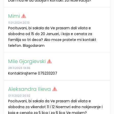
Dali mozhe da dobijam kontakt za rezervacija?
Mimi
11.01.2024 20:13
Pocituvani, bi sakala da Ve prasam dali vilata e
slobodna od 15 do 20 Januari, i koja e cenata za
familija so tri deca? Ako moze pratete mi kontakt
telefon. Blagodaram
Mile Gjorgievski
28.11.2023 13:36
Kontaktirajteme 075233207
Aleksandra Ilieva
01.11.2023 20:32
Pocituvani, bi sakala da Ve prasam dali vilata e
slobodna za vikendot 11 I 12 Noemvri edno nokjevanje I
koja e cenata za 5 lica I za 6 lica Ve molam?