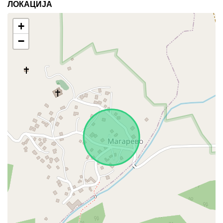
ЛОКАЦИЈА
+
−