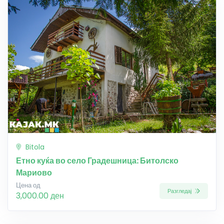
Bitola
Етно куќа во село Градешница: Битолско
Мариово
Цена од
Разгледај
3,000.00 ден