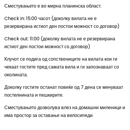
Сместувањето е во мирна планинска област.
Check in: 15:00
часот
(доколку вилата не е
резервирана истиот ден постои можност
со
договор)
Check out: 11:00 (доколку вилата не е резервирана
истиот ден постои можност
со
договор)
Клучот се подига од сопствениците на вилата кои ги
чекаат гостите пред самата вила и ги запознаваат со
околината.
Доколку гостите останат повеќе од 7 дена се менуваат
постелнината и пешкирите.
Сместувањето дозволува влез на домашни миленици и
има простор за оставање на велосипеди.