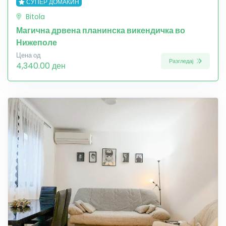
СУПЕР ДОМАЌИН
Bitola
Магична дрвена планинска викендичка во
Нижеполе
Цена од
Разгледај
4,340.00 ден