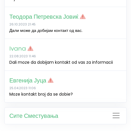
Теодора Петревска Јовиќ
26.10.2023 21:45
Дали може да добијам контакт од вас.
Ivana
22.08.2023 11:46
Dali moze da dobijam kontakt od vas za informacii
Евгенија Јуца
25.04.2023 11:06
Moze kontakt broj da se dobie?
Сите Сместувања