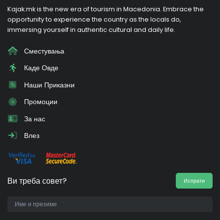
Kajak.mk is the new era of tourism in Macedonia. Embrace the
opportunity to experience the country as the locals do,
immersing yourself in authentic cultural and daily life.
Сместувања
Каде Овде
Наши Приказни
Промоции
За нас
Влез
Ви треба совет?
Испрати