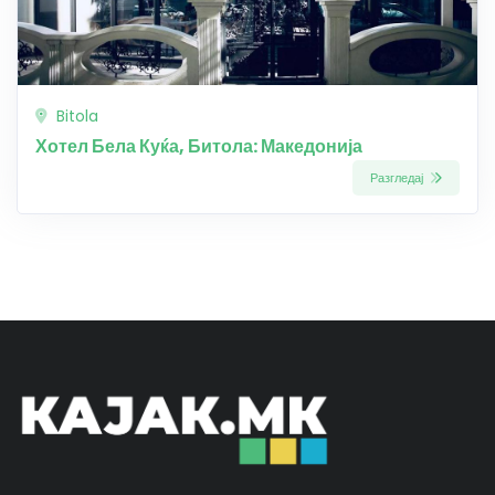
Bitola
Хотел Бела Куќа, Битола: Македонија
Разгледај