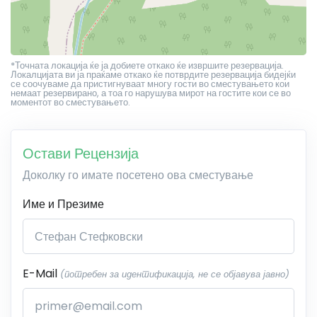
*Точната локација ќе ја добиете откако ќе извршите резервација.
Локалцијата ви ја праќаме откако ќе потврдите резервација бидејќи
се соочуваме да пристигнуваат многу гости во сместувањето кои
немаат резервирано, а тоа го нарушува мирот на гостите кои се во
моментот во сместувањето.
Остави Рецензија
Доколку го имате посетено ова сместување
Име и Презиме
E-Mail
(потребен за идентификација, не се објавува јавно)