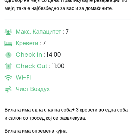
одговор на мејл со цена. Практикувајте резервации по
мејл, така е најбезбедно за вас и за домаќините.
Макс. Капацитет
: 7
Кревети
: 7
Check In
: 14:00
Check Out
: 11:00
Wi-Fi
Чист Воздух
Вилата има една спална соба+ 3 кревети во една соба
и салон со тросед кој се развлекува.
Вилата има опремена кујна.