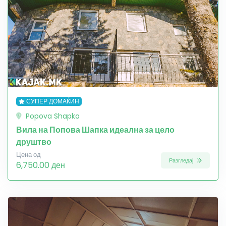
СУПЕР ДОМАЌИН
Popova Shapka
Вила на Попова Шапка идеална за цело
друштво
Цена од
Разгледај
6,750.00 ден