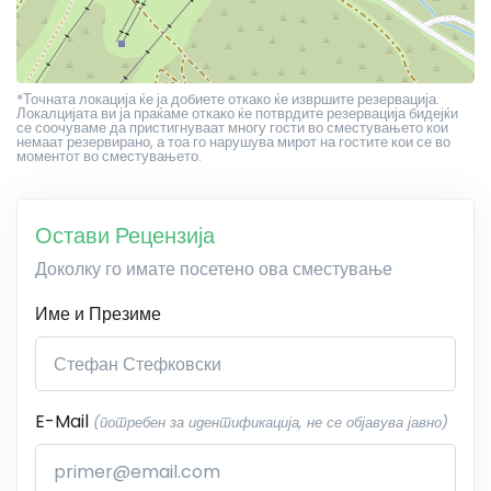
*Точната локација ќе ја добиете откако ќе извршите резервација.
Локалцијата ви ја праќаме откако ќе потврдите резервација бидејќи
се соочуваме да пристигнуваат многу гости во сместувањето кои
немаат резервирано, а тоа го нарушува мирот на гостите кои се во
моментот во сместувањето.
Остави Рецензија
Доколку го имате посетено ова сместување
Име и Презиме
E-Mail
(потребен за идентификација, не се објавува јавно)