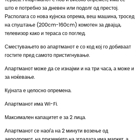
што е потребно за дневен или подолг од престој.
Располага со нова кујнска опрема, веш машина, тросед
на спуштање (200cm-160cm) комотен за двајца,
телевизор како и тераса со поглед.
Сместувањето во апартманот е со код кој го добиваат
гостите пред самото пристигнување.
Апартманот може да се изнајми и на три часа, а може и
за ноќевање.
Кујната е целосно опремена.
Апартманот има
Wi-Fi.
Максимален капацитет е за 2 лица.
Апартманот се наоѓа на 2 минути возење од
аеродромот, на приземјето на зградата има маркет, а