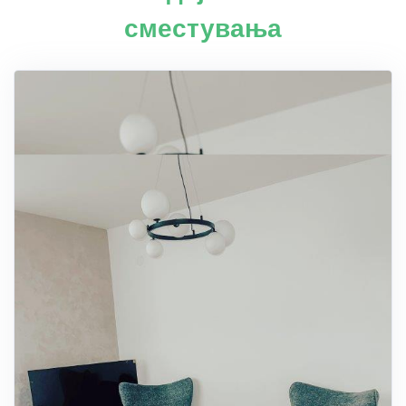
сместувања