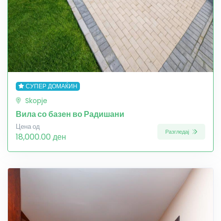
СУПЕР ДОМАЌИН
Skopje
Вила со базен во Радишани
Цена од
Разгледај
18,000.00 ден