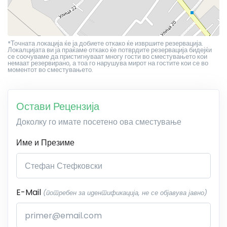
*Точната локација ќе ја добиете откако ќе извршите резервација.
Локалцијата ви ја праќаме откако ќе потврдите резервација бидејќи
се соочуваме да пристигнуваат многу гости во сместувањето кои
немаат резервирано, а тоа го нарушува мирот на гостите кои се во
моментот во сместувањето.
Остави Рецензија
Доколку го имате посетено ова сместување
Име и Презиме
E-Mail
(потребен за идентификација, не се објавува јавно)