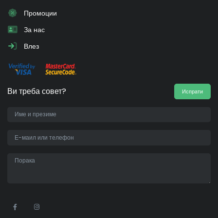
Промоции
За нас
Влез
Ви треба совет?
Испрати