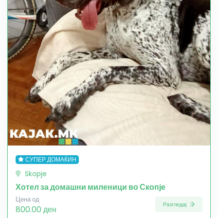
СУПЕР ДОМАЌИН
Skopje
Хотел за домашни миленици во Скопје
Цена од
Разгледај
800.00 ден