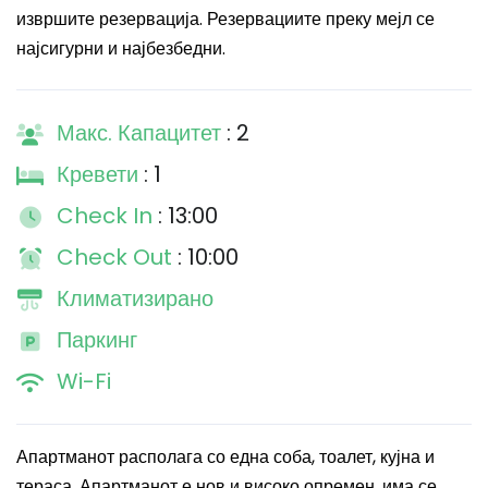
извршите резервација. Резервациите преку мејл се
најсигурни и најбезбедни.
Макс. Капацитет
: 2
Кревети
: 1
Check In
: 13:00
Check Out
: 10:00
Климатизирано
Паркинг
Wi-Fi
Апартманот располага со една соба, тоалет, кујна и
тераса.
Апартманот е нов и високо опремен, има се