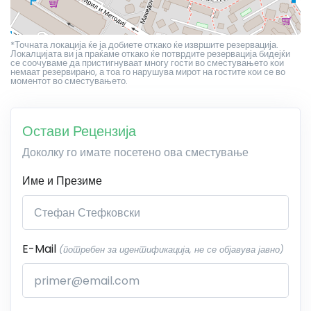
*Точната локација ќе ја добиете откако ќе извршите резервација.
Локалцијата ви ја праќаме откако ќе потврдите резервација бидејќи
се соочуваме да пристигнуваат многу гости во сместувањето кои
немаат резервирано, а тоа го нарушува мирот на гостите кои се во
моментот во сместувањето.
Остави Рецензија
Доколку го имате посетено ова сместување
Име и Презиме
E-Mail
(потребен за идентификација, не се објавува јавно)