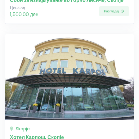
Соби за изнајмување во Горно Лисиче, Скопје
Цена од
Разгледај
1,500.00 ден
Skopje
Хотел Карпош, Скопје