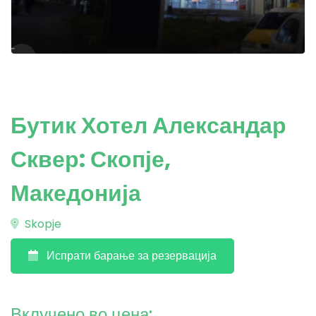
Бутик Хотел Александар
Сквер: Скопје,
Македонија
Skopje
Испрати барање за резервација
Вклучено во цена: