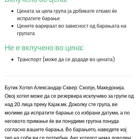
Цената за цела група ја добивате откако ќе
испратите барање
Цените варираат во зависност од барањата на
групата
Не е вклучено во цена:
Транспорт (може да се додаде во цената)
Бутик Хотел Александар Сквер: Скопје, Македонија.
Овој хотел може да се резервира исклучиво за групи од
над 20 лица преку Кајак.мк. Доколку сте група, ве
молиме да испратите барање со избрани датуми, а по
неговото примање ќе ви понудиме групна понуда
согласно вашите барања. Во барањето, наведете кој
тип на соби ви се потребни. Ако хотелот нема доволен