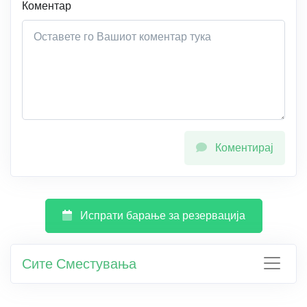
Коментар
Коментирај
Испрати барање за резервација
Сите Сместувања