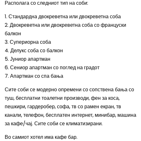
Располага со следниот тип на соби:
1. Стандардна двокреветна или двокреветна соба
2. Двокреветна или двокреветна соба со француски
балкон
3. Супериорна соба
4. Делукс соба со балкон
5. Јуниор апартман
6. Сениор апартман со поглед на градот
7. Апартман со спа бања
Сите соби се модерно опремени со сопствена бања со
туш, бесплатни тоалетни производи, фен за коса,
пешкири, гардеробер, софа, тв со рамен екран, тв
канали, телефон, бесплатен интернет, минибар, машина
за кафе/чај. Сите соби се климатизирани.
Во самиот хотел има кафе бар.