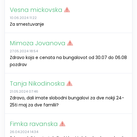
Vesna mickovska
10.06.2024 11:22
Za smestuvanje
Mimoza Jovanova
27.05.2024 18:54
Zdravo koja e cenata na bungalovot od 30.07 do 06.08
pozdrav
Tanja Nikodinoska
21.05.2024 07:46
Zdravo, dali imate slobodni bungalovi za dve nokji 24-
25ti maj za dve familii?
Fimka ravanska
26.04.2024 14:34