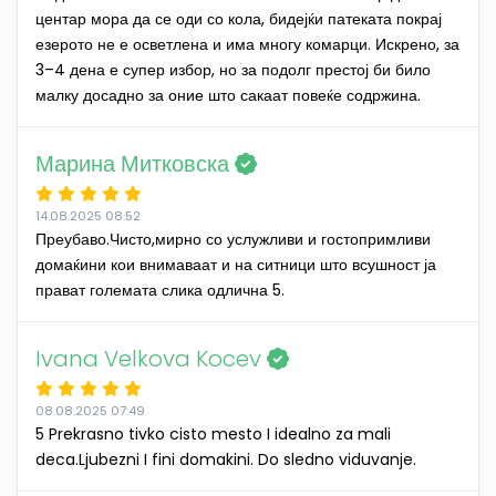
центар мора да се оди со кола, бидејќи патеката покрај
езерото не е осветлена и има многу комарци. Искрено, за
3–4 дена е супер избор, но за подолг престој би било
малку досадно за оние што сакаат повеќе содржина.
Марина Митковска
14.08.2025 08:52
Преубаво.Чисто,мирно со услужливи и гостопримливи
домаќини кои внимаваат и на ситници што всушност ја
прават големата слика одлична 5.
Ivana Velkova Kocev
08.08.2025 07:49
5 Prekrasno tivko cisto mesto I idealno za mali
deca.Ljubezni I fini domakini. Do sledno viduvanje.