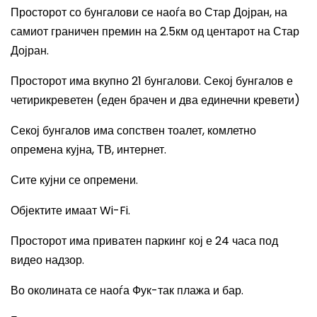
Просторот со бунгалови се наоѓа во
Стар Дојран, на
самиот граничен премин
на
2.5км од центар
от на Стар
Дојран.
Просторот има в
купно 21 бунгалови. Секој бунгалов е
четирикреветен (еден брачен и два единечни кревети)
Секој бунгалов има сопствен тоалет, комлетно
опремена кујна, ТВ, интернет.
Сите кујни се опремени.
Објектите имаат
Wi-Fi.
Просторот има приватен паркинг кој е 24 часа под
видео надзор.
Во околината се наоѓа
Фук-так плажа и бар.