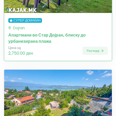
СУПЕР ДОМАЌИН
Dojran
Апартмани во Стар Дојран, блиску до
урбанизирана плажа
Цена од
Разгледај
2,750.00 ден