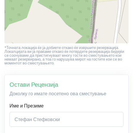
*Точната локација ќе ја добиете откако ќе извршите резервација.
Локалцијата ви ја праќаме откако ќе потврдите резервација бидејќи
се соочуваме да пристигнуваат многу гости во сместувањето кои
немаат резервирано, а тоа го нарушува мирот на гостите кои се во
моментот во сместувањето.
Остави Рецензија
Доколку го имате посетено ова сместување
Име и Презиме