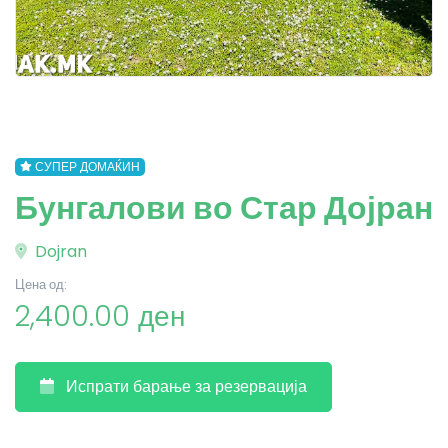
СУПЕР ДОМАЌИН
Бунгалови во Стар Дојран
Dojran
Цена од:
2,400.00 ден
Испрати барање за резервација