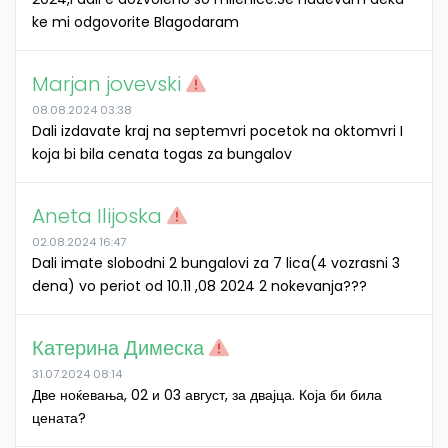
ke mi odgovorite Blagodaram
Marjan jovevski
08.08.2024 03:38
Dali izdavate kraj na septemvri pocetok na oktomvri I
koja bi bila cenata togas za bungalov
Aneta Ilijoska
02.08.2024 16:47
Dali imate slobodni 2 bungalovi za 7 lica(4 vozrasni 3
dena) vo periot od 10.11 ,08 2024 2 nokevanja???
Катерина Димеска
31.07.2024 08:14
Две ноќевања, 02 и 03 август, за двајца. Која би била
цената?