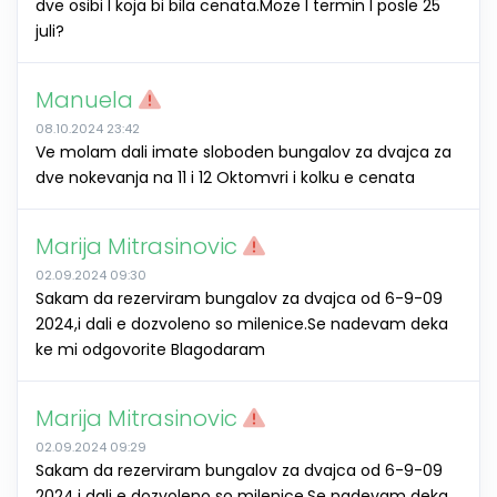
dve osibi I koja bi bila cenata.Moze I termin I posle 25
juli?
Manuela
08.10.2024 23:42
Ve molam dali imate sloboden bungalov za dvajca za
dve nokevanja na 11 i 12 Oktomvri i kolku e cenata
Marija Mitrasinovic
02.09.2024 09:30
Sakam da rezerviram bungalov za dvajca od 6-9-09
2024,i dali e dozvoleno so milenice.Se nadevam deka
ke mi odgovorite Blagodaram
Marija Mitrasinovic
02.09.2024 09:29
Sakam da rezerviram bungalov za dvajca od 6-9-09
2024,i dali e dozvoleno so milenice.Se nadevam deka