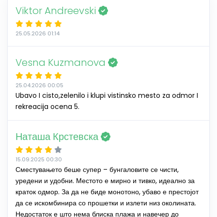
Viktor Andreevski
25.05.2026 01:14
Vesna Kuzmanova
25.04.2026 00:05
Ubavo I cisto,zelenilo i klupi vistinsko mesto za odmor I
rekreacija ocena 5.
Наташа Крстевска
15.09.2025 00:30
Сместувањето беше супер – бунгаловите се чисти,
уредени и удобни. Местото е мирно и тивко, идеално за
краток одмор. За да не биде монотоно, убаво е престојот
да се искомбинира со прошетки и излети низ околината.
Недостаток е што нема блиска плажа и навечер до