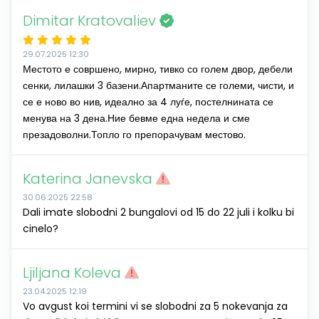
Dimitar Kratovaliev
29.07.2025 12:30
Местото е совршено, мирно, тивко со голем двор, дебели
сенки, лилашки 3 базени.Апартманите се големи, чисти, и
се е ново во нив, идеално за 4 луѓе, постелнината се
менува на 3 дена.Ние бевме една недела и сме
презадоволни.Топло го препорачувам местово.
Katerina Janevska
30.06.2025 22:58
Dali imate slobodni 2 bungalovi od 15 do 22 juli i kolku bi
cinelo?
Ljiljana Koleva
23.04.2025 12:19
Vo avgust koi termini vi se slobodni za 5 nokevanja za