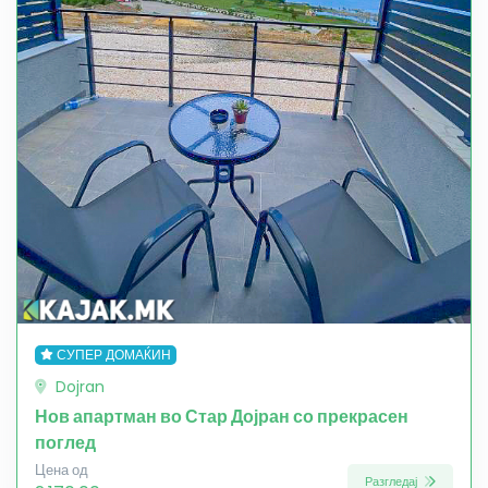
СУПЕР ДОМАЌИН
Dojran
Нов апартман во Стар Дојран со прекрасен
поглед
Цена од
Разгледај