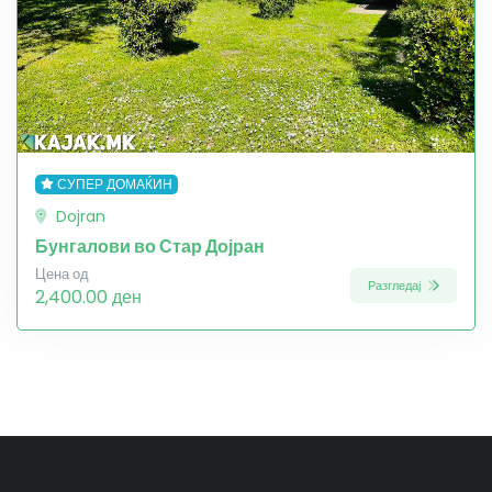
СУПЕР ДОМАЌИН
Dojran
Бунгалови во Стар Дојран
Цена од
Разгледај
2,400.00 ден