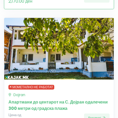
2,170.00 ден
МОМЕТАЛНО НЕ РАБОТАТ
Dojran
Апартмани до центарот на С. Дојран одалечени
300 метри од градска плажа
Цена од
Разгледај