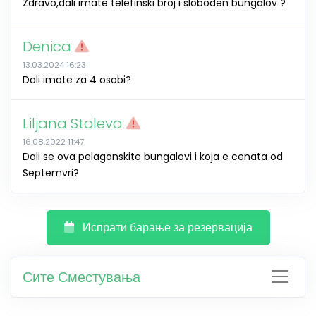
Zdravo,dali imate telefinski broj i sloboden bungalov ?
Denica
13.03.2024 16:23
Dali imate za 4 osobi?
Liljana Stoleva
16.08.2022 11:47
Dali se ova pelagonskite bungalovi i koja e cenata od
Septemvri?
Испрати барање за резервација
Сите Сместувања