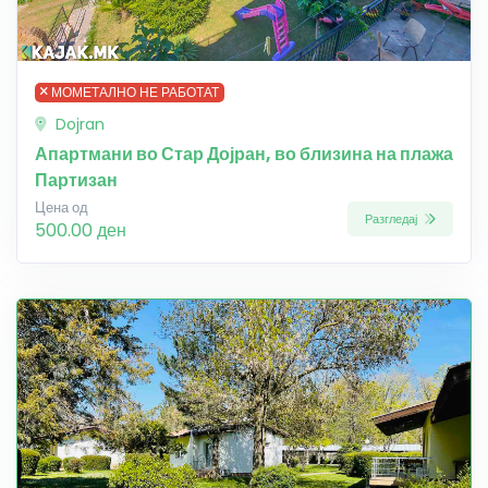
МОМЕТАЛНО НЕ РАБОТАТ
Dojran
Апартмани во Стар Дојран, во близина на плажа
Партизан
Цена од
Разгледај
500.00 ден