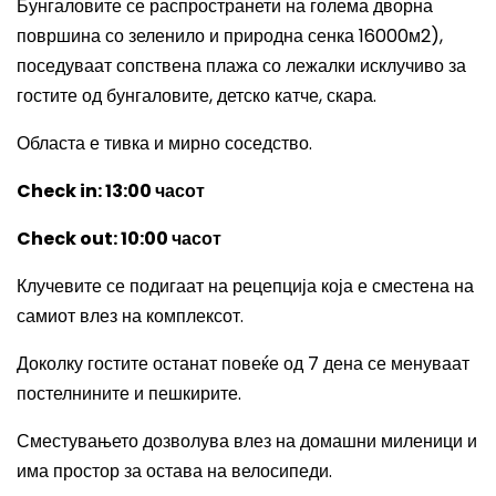
Бунгаловите се распространети на голема дворна
површина со зеленило и природна сенка 16000м2),
поседуваат сопствена плажа со лежалки исклучиво за
гостите од бунгаловите, детско катче, скара.
Областа е тивка и мирно соседство.
Check in: 13:00
часот
Check out: 10:00
часот
К
лучевите се подигаат на рецепција која е сместена на
самиот влез на комплексот.
Доколку гостите останат повеќе од 7 дена се менуваат
постелнините и пешкирите.
Сместувањето дозволува влез на домашни миленици и
има простор за остава на велосипеди.