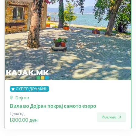
СУПЕР ДОМАЌИН
Dojran
Вила во Дојран покрај самото езеро
Цена од
Разгледај
1,800.00 ден