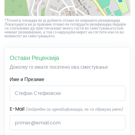
*Точната локација ќе ја добиете откако ќе извршите резервација.
Локалцијата ви ја праќаме откако ќе потврдите резервација бидејќи
се соочуваме да пристигнуваат многу гости во сместувањето кои
немаат резервирано, а тоа го нарушува мирот на гостите кои се во
моментот во сместувањето.
Остави Рецензија
Доколку го имате посетено ова сместување
Име и Презиме
E-Mail
(потребен за идентификација, не се објавува јавно)