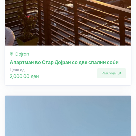
Dojran
Апартман во Стар Дојран со две спални соби
Цена од
Разгледај
2,000.00 ден