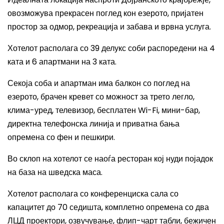
овозможува прекрасен поглед кон езерото, пријатен
простор за одмор, рекреација и забава и врвна услуга.
Хотелот располага со 39 делукс соби распоредени на 4
ката и 6 апартмани на 3 ката.
Секоја соба и апартман има балкон со поглед на
езерото, брачен кревет со можност за трето легло,
клима-уред, телевизор, бесплатен Wi-Fi, мини-бар,
директна телефонска линија и приватна бања
опремена со фен и пешкири.
Во склоп на хотелот се наоѓа ресторан кој нуди појадок
на база на шведска маса.
Хотелот располага со конференциска сала со
капацитет до 70 седишта, комплетно опремена со два
ЛЦД проектори, озвучување, флип-чарт табли, бежичен