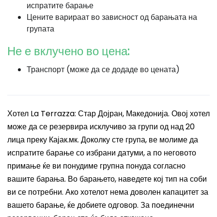
испратите барање
Цените варираат во зависност од барањата на
групата
Не е вклучено во цена:
Транспорт (може да се додаде во цената)
Хотел La Terrazza: Стар Дојран, Македонија. Овој хотел
може да се резервира исклучиво за групи од над 20
лица преку Кајак.мк. Доколку сте група, ве молиме да
испратите барање со избрани датуми, а по неговото
примање ќе ви понудиме групна понуда согласно
вашите барања. Во барањето, наведете кој тип на соби
ви се потребни. Ако хотелот нема доволен капацитет за
вашето барање, ќе добиете одговор. За поединечни