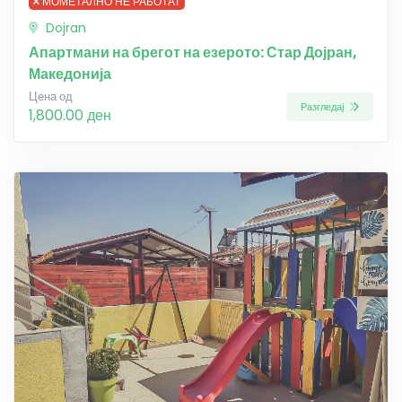
МОМЕТАЛНО НЕ РАБОТАТ
Dojran
Апартмани на брегот на езерото: Стар Дојран,
Македонија
Цена од
Разгледај
1,800.00 ден