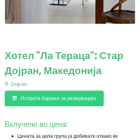
Хотел "Ла Тераца": Стар
Дојран, Македонија
Dojran
Испрати барање за резервација
Вклучено во цена:
Цената за цела група ја добивате откако ќе