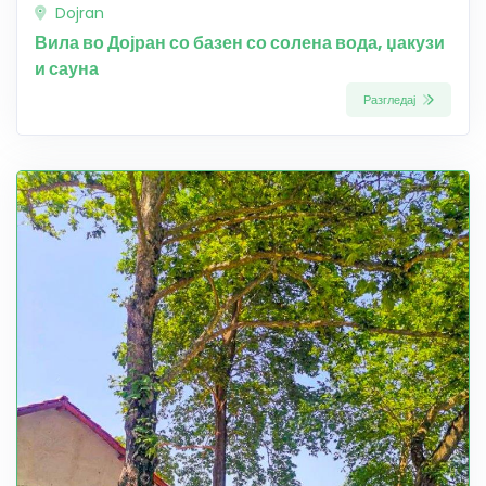
Dojran
Вила во Дојран со базен со солена вода, џакузи
и сауна
Разгледај