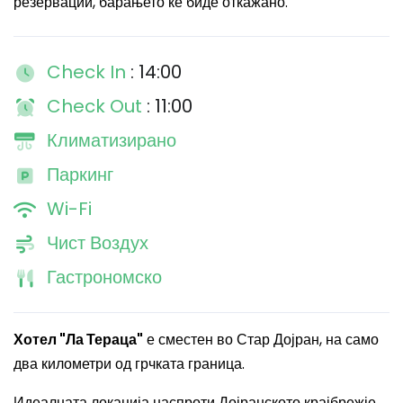
резервации, барањето ќе биде откажано.
Check In
: 14:00
Check Out
: 11:00
Климатизирано
Паркинг
Wi-Fi
Чист Воздух
Гастрономско
Хотел "Ла Тераца"
е сместен во Стар Дојран, на само
два километри од грчката граница.
Идеалната локација наспроти Дојранското крајбрежје,