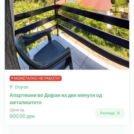
МОМЕТАЛНО НЕ РАБОТАТ
Dojran
Апартмани во Дојран на две минути од
шеталиштето
Цена од
Разгледај
600.00 ден