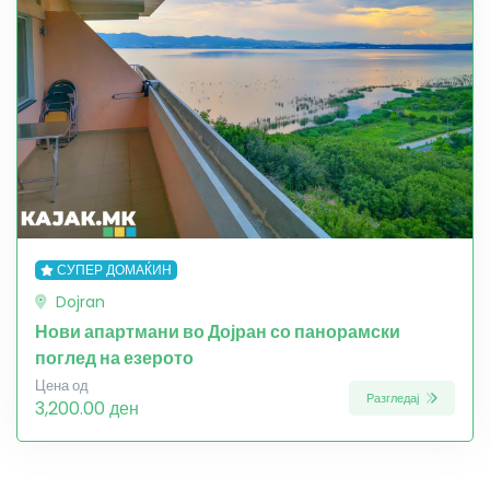
СУПЕР ДОМАЌИН
Dojran
Нови апартмани во Дојран со панорамски
поглед на езерото
Цена од
Разгледај
3,200.00 ден