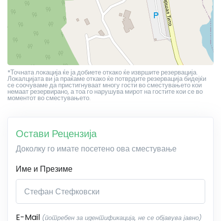
*Точната локација ќе ја добиете откако ќе извршите резервација.
Локалцијата ви ја праќаме откако ќе потврдите резервација бидејќи
се соочуваме да пристигнуваат многу гости во сместувањето кои
немаат резервирано, а тоа го нарушува мирот на гостите кои се во
моментот во сместувањето.
Остави Рецензија
Доколку го имате посетено ова сместување
Име и Презиме
E-Mail
(потребен за идентификација, не се објавува јавно)