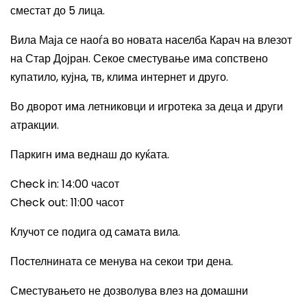
сместат до 5 лица.
Вила Маја се наоѓа во новата населба Карач на влезот
на Стар Дојран. Секое сместување има сопствено
купатило, кујна, тв, клима интернет и друго.
Во дворот има летниковци и игротека за деца и други
атракции.
Паркигн има веднаш до куќата.
Check in: 14:00
часот
Check out: 11:00
часот
Клучот се подига од самата вила.
Постелнината се менува на секои три дена.
Сместувањето не дозволува влез на домашни