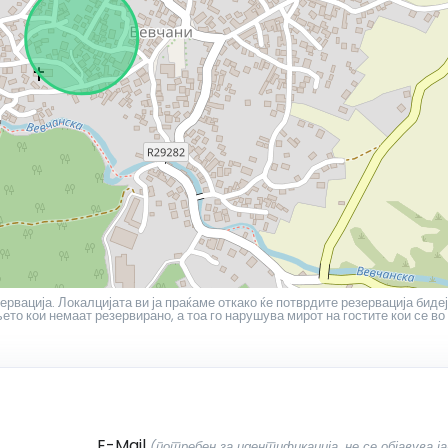
ервација. Локалцијата ви ја праќаме откако ќе потврдите резервација бидеј
то кои немаат резервирано, а тоа го нарушува мирот на гостите кои се во
E-Mail
(потребен за идентификација, не се објавува ја