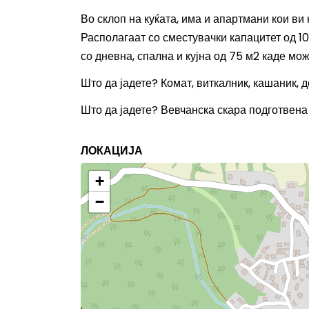
Во склоп на куќата, има и апартмани кои ви
Располагаат со сместувачки капацитет од 1
со дневна, спална и кујна од 75 м2 каде мож
Што да јадете? Комат, виткалник, кашаник, 
Што да јадете? Вевчанска скара подготвена
ЛОКАЦИЈА
+
−