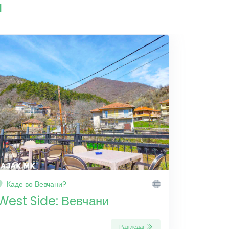
и
Каде во Вевчани?
West Side: Вевчани
Разгледај