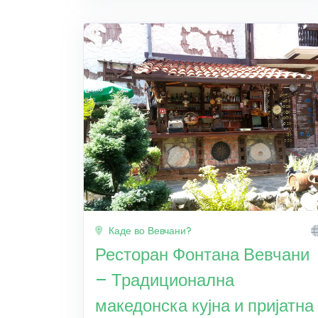
Каде во Вевчани?
Ресторан Фонтана Вевчани
– Традиционална
македонска кујна и пријатна