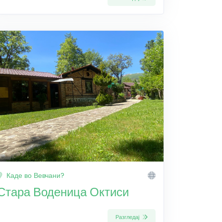
Каде во Вевчани?
Стара Воденица Октиси
Разгледај