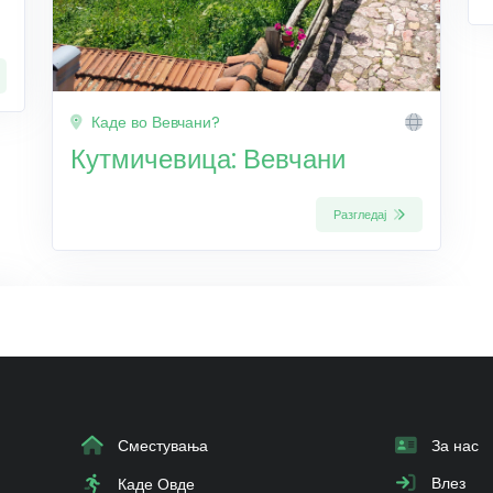
Каде во Вевчани?
Кутмичевица: Вевчани
Разгледај
Сместувања
За нас
Влез
Каде Овде