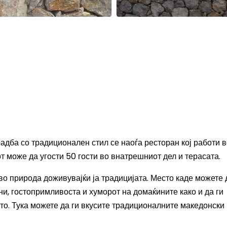
адба со традиционален стил се наоѓа ресторан кој работи 
т може да угости 50 гости во внатрешниот дел и терасата.
во природа доживувајќи ја традицијата. Место каде можете 
и, гостопримливоста и хуморот на домаќините како и да ги
то. Тука можете да ги вкусите традиционалните македонски