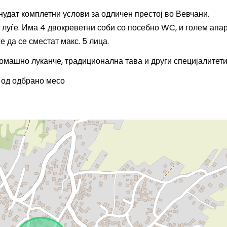
 нудат комплетни услови за одличен престој во Вевчани.
0 луѓе. Има 4 двокреветни соби со посебно WC, и голем апа
е да се сместат макс. 5 лица.
домашно луканче, традиционална тава и други специјалитети
 од одбрано месо