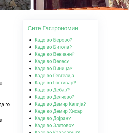
Сите Гастрономии
Каде во Берово?
Каде во Битола?
Каде во Вевчани?
Каде во Велес?
Каде во Виница?
Каде во Гевгелија
Каде во Гостивар?
во
Каде во Дебар?
Каде во Делчево?
Каде во Демир Капија?
да го
Каде во Демир Хисар
Каде во Дојран?
 и
Каде во Злетово?
Каде во Кавадарци?