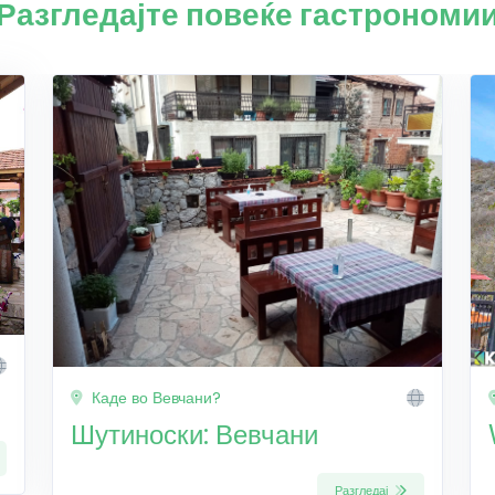
Разгледајте повеќе гастрономи
Каде во Вевчани?
Шутиноски: Вевчани
Разгледај