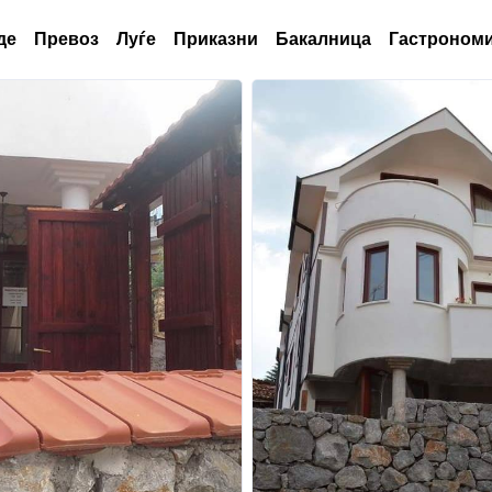
де
Превоз
Луѓе
Приказни
Бакалница
Гастрономи