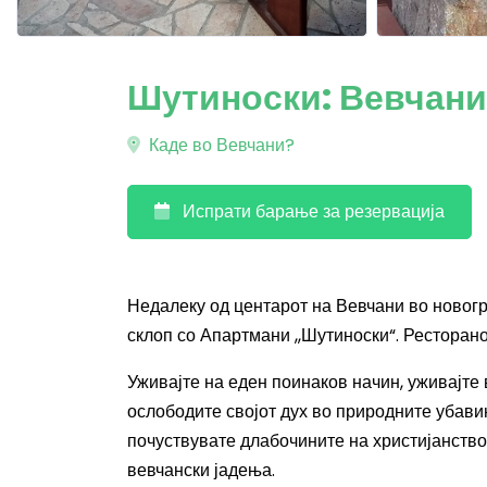
Шутиноски: Вевчани
Каде во Вевчани?
Испрати барање за резервација
Недалеку од центарот на Вевчани во новогр
склоп со Апартмани ,,Шутиноски“. Ресторано
Уживајте на еден поинаков начин, уживајте 
ослободите својот дух во природните убавин
почуствувате длабочините на христијанство
вевчански јадења.