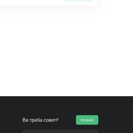
Ви треба совет?
Испрати