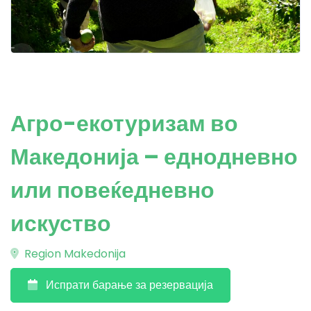
Агро-екотуризам во
Македонија – еднодневно
или повеќедневно
искуство
Region Makedonija
Испрати барање за резервација