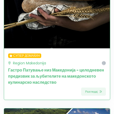
СУПЕР ДОМАЌИН
Region Makedonija
Гастро Патување низ Македонија - целодневен
предизвик за љубителите на македонското
кулинарско наследство
Разгледај