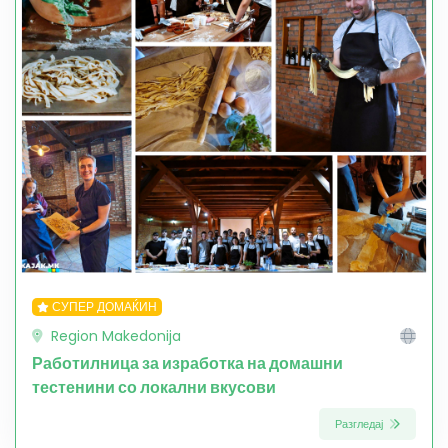
СУПЕР ДОМАЌИН
Region Makedonija
Работилница за изработка на домашни
тестенини со локални вкусови
Разгледај