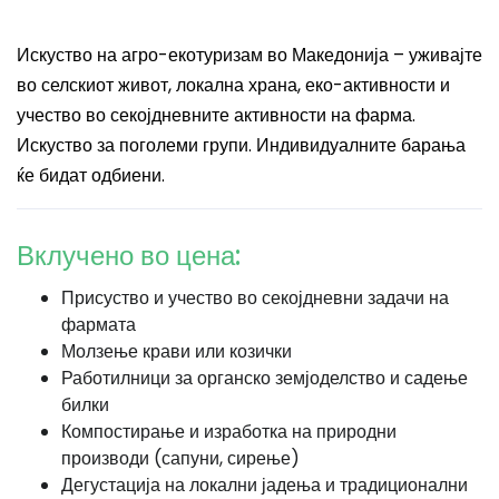
Искуство на агро-екотуризам во Македонија – уживајте
во селскиот живот, локална храна, еко-активности и
учество во секојдневните активности на фарма.
Искуство за поголеми групи. Индивидуалните барања
ќе бидат одбиени.
Вклучено во цена:
Присуство и учество во секојдневни задачи на
фармата
Молзење крави или козички
Работилници за органско земјоделство и садење
билки
Компостирање и изработка на природни
производи (сапуни, сирење)
Дегустација на локални јадења и традиционални