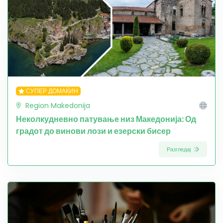
СУПЕР ДОМАЌИН
Region Makedonija
Неколкудневно патување низ Македонија: Од
градот до винови лози и езерски бисер
Разгледај