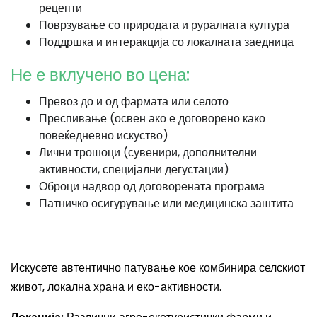
рецепти
Поврзување со природата и руралната култура
Поддршка и интеракција со локалната заедница
Не е вклучено во цена:
Превоз до и од фармата или селото
Преспивање (освен ако е договорено како
повеќедневно искуство)
Лични трошоци (сувенири, дополнителни
активности, специјални дегустации)
Оброци надвор од договорената програма
Патничко осигурување или медицинска заштита
Искусете автентично патување кое комбинира селскиот
живот, локална храна и еко-активности.