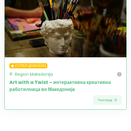
СУПЕР ДОМАЌИН
Region Makedonija
Art with a Twist – интерактивна креативна
работилница во Македонија
Разгледај