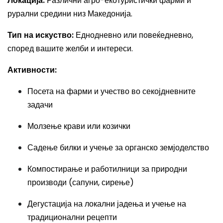
Локација:
Различни агро-екотуристички фарми и
рурални средини низ Македонија.
Тип на искуство:
Еднодневно или повеќедневно,
според вашите желби и интереси.
Активности:
Посета на фарми и учество во секојдневните
задачи
Молзење крави или козички
Садење билки и учење за органско земјоделство
Компостирање и работилници за природни
производи (сапуни, сирење)
Дегустација на локални јадења и учење на
традиционални рецепти