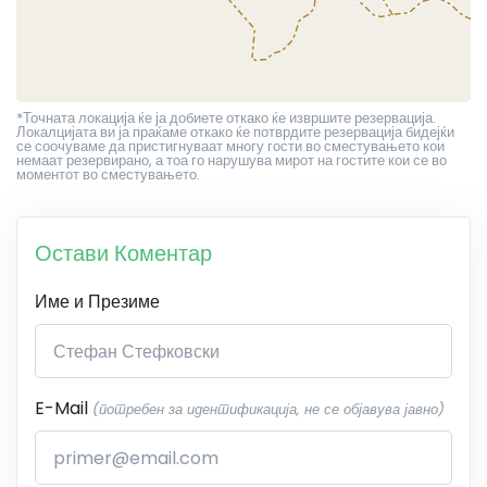
*Точната локација ќе ја добиете откако ќе извршите резервација.
Локалцијата ви ја праќаме откако ќе потврдите резервација бидејќи
се соочуваме да пристигнуваат многу гости во сместувањето кои
немаат резервирано, а тоа го нарушува мирот на гостите кои се во
моментот во сместувањето.
Остави Коментар
Име и Презиме
E-Mail
(потребен за идентификација, не се објавува јавно)