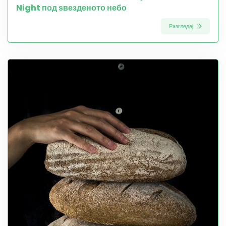
Night под ѕвезденото небо
Разгледај