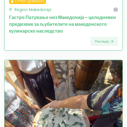
СУПЕР ДОМАЌИН
Region Makedonija
Гастро Патување низ Македонија - целодневен
предизвик за љубителите на македонското
кулинарско наследство
Разгледај