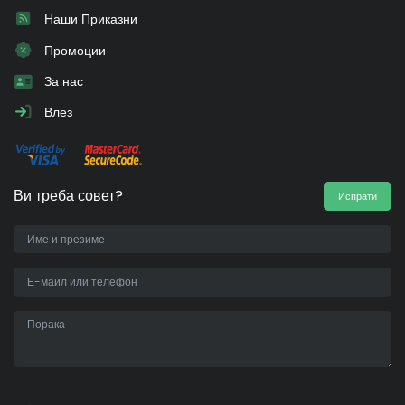
Наши Приказни
Промоции
За нас
Влез
Ви треба совет?
Испрати