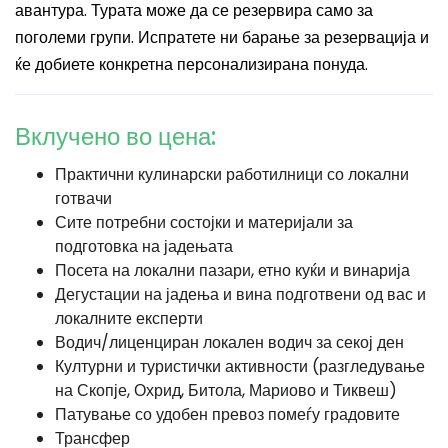
авантура. Турата може да се резервира само за
поголеми групи. Испратете ни барање за резервација и
ќе добиете конкретна персонализирана понуда.
Вклучено во цена:
Практични кулинарски работилници со локални
готвачи
Сите потребни состојки и материјали за
подготовка на јадењата
Посета на локални пазари, етно куќи и винарија
Дегустации на јадења и вина подготвени од вас и
локалните експерти
Водич/лиценциран локален водич за секој ден
Културни и туристички активности (разгледување
на Скопје, Охрид, Битола, Мариово и Тиквеш)
Патување со удобен превоз помеѓу градовите
Трансфер