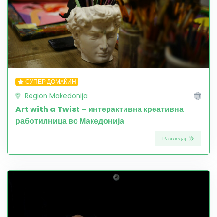
СУПЕР ДОМАЌИН
Region Makedonija
Art with a Twist – интерактивна креативна
работилница во Македонија
Разгледај