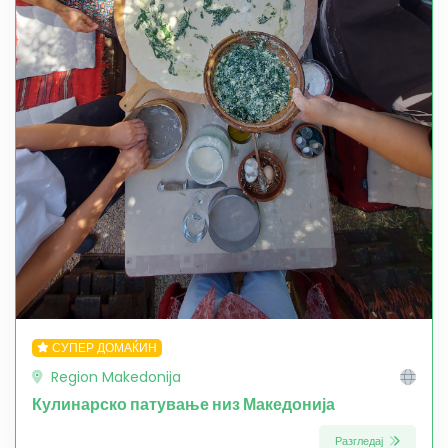
СУПЕР ДОМАЌИН
Region Makedonija
Кулинарско патување низ Македонија
Разгледај