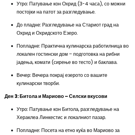
Утро: Патување кон Охрид (3-4 часа), со можни
постојки на патот за разгледување.
До пладне: Разгледување на Стариот град на
Охрид и Охридското Езеро.
Попладне: Практична кулинарска работилница во
локален гостински дом – подготовка на рибни
јадења, комати (сирење во тесто) и баклава.
Вечер: Вечера покрај езерото со вашите
кулинарски творби.
Ден 3: Битола и Мариово – Селски вкусови
Утро: Патување кон Битола, разгледување на
Хераклеа Линкестис и локалниот пазар.
Попладне: Посета на етно куќа во Мариово за