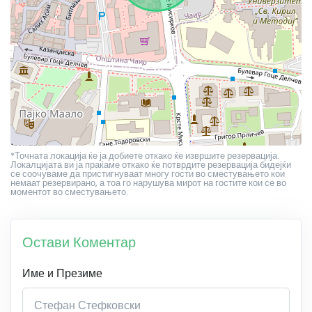
*Точната локација ќе ја добиете откако ќе извршите резервација.
Локалцијата ви ја праќаме откако ќе потврдите резервација бидејќи
се соочуваме да пристигнуваат многу гости во сместувањето кои
немаат резервирано, а тоа го нарушува мирот на гостите кои се во
моментот во сместувањето.
Остави Коментар
Име и Презиме