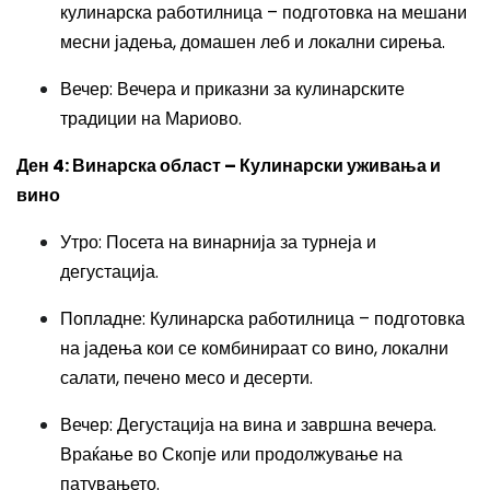
кулинарска работилница – подготовка на мешани
месни јадења, домашен леб и локални сирења.
Вечер: Вечера и приказни за кулинарските
традиции на Мариово.
Ден 4: Винарска област – Кулинарски уживања и
вино
Утро: Посета на винарнија за турнеја и
дегустација.
Попладне: Кулинарска работилница – подготовка
на јадења кои се комбинираат со вино, локални
салати, печено месо и десерти.
Вечер: Дегустација на вина и завршна вечера.
Враќање во Скопје или продолжување на
патувањето.