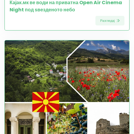
Кајак.мк ве води на приватна Open Air Cinema
Night под ѕвезденото небо
Разгледај