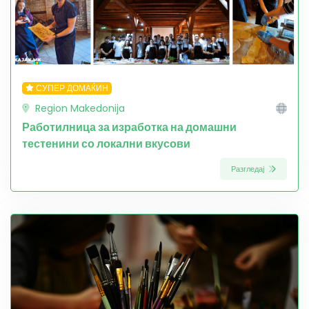
СУПЕР ДОМАЌИН
Region Makedonija
Работилница за изработка на домашни
тестенини со локални вкусови
Разгледај