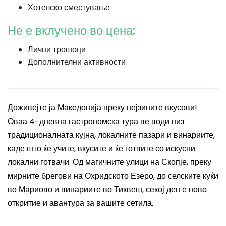
Хотелско сместување
Не е вклучено во цена:
Лични трошоци
Дополнителни активности
Доживејте ја Македонија преку нејзините вкусови!
Оваа 4-дневна гастрономска тура ве води низ
традиционалната кујна, локалните пазари и винариите,
каде што ќе учите, вкусите и ќе готвите со искусни
локални готвачи. Од магичните улици на Скопје, преку
мирните брегови на Охридското Езеро, до селските куќи
во Мариово и винариите во Тиквеш, секој ден е ново
откритие и авантура за вашите сетила.