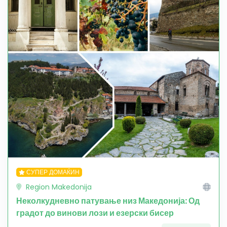
СУПЕР ДОМАЌИН
Region Makedonija
Неколкудневно патување низ Македонија: Од
градот до винови лози и езерски бисер