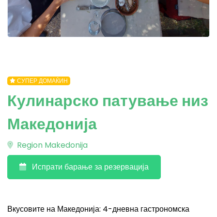
СУПЕР ДОМАЌИН
Кулинарско патување низ
Македонија
Region Makedonija
Испрати барање за резервација
Вкусовите на Македонија: 4-дневна гастрономска