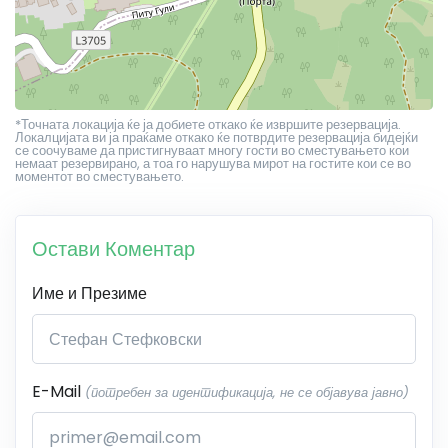
*Точната локација ќе ја добиете откако ќе извршите резервација.
Локалцијата ви ја праќаме откако ќе потврдите резервација бидејќи
се соочуваме да пристигнуваат многу гости во сместувањето кои
немаат резервирано, а тоа го нарушува мирот на гостите кои се во
моментот во сместувањето.
Остави Коментар
Име и Презиме
E-Mail
(потребен за идентификација, не се објавува јавно)