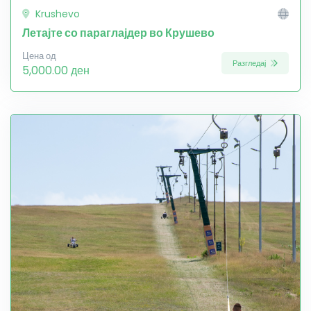
Krushevo
Летајте со параглајдер во Крушево
Цена од
Разгледај
5,000.00 ден