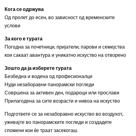
Кога се одржува
Од пролет до есен, во зависност од временските
услови
За кого е турата
Погодна за почетници, пријатели, парови и семејства
кои сакаат авантура и уникатно искуство на отворено
Зошто да ја изберете турата
Безбедна и водена од професионалци
Нуди незаборавни панорамски погледи
Совршена за активен ден, подароци или прослави
Прилагодена за сите возрасти и нивоа на искуство
Подгответе се за незаборавно искуство во воздухот,
уживајте во панорамските погледи и создадете
спомени кои ќе траат засекогаш.