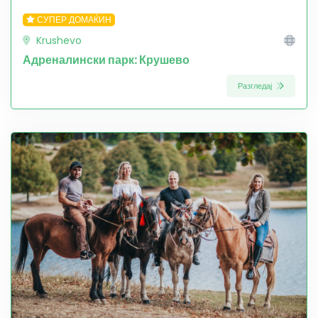
СУПЕР ДОМАЌИН
Krushevo
Адреналински парк: Крушево
Разгледај