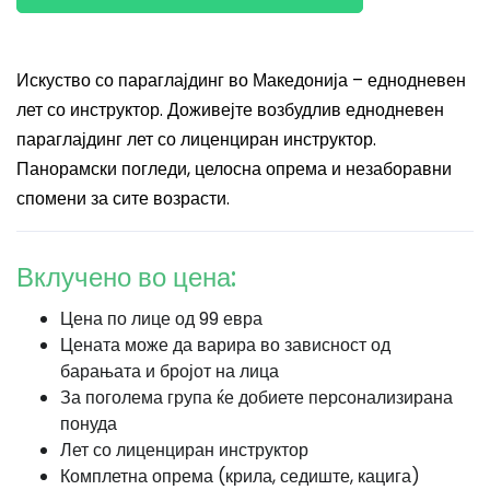
Искуство со параглајдинг во Македонија – еднодневен
лет со инструктор. Доживејте возбудлив еднодневен
параглајдинг лет со лиценциран инструктор.
Панорамски погледи, целосна опрема и незаборавни
спомени за сите возрасти.
Вклучено во цена:
Цена по лице од 99 евра
Цената може да варира во зависност од
барањата и бројот на лица
За поголема група ќе добиете персонализирана
понуда
Лет со лиценциран инструктор
Комплетна опрема (крила, седиште, кацига)