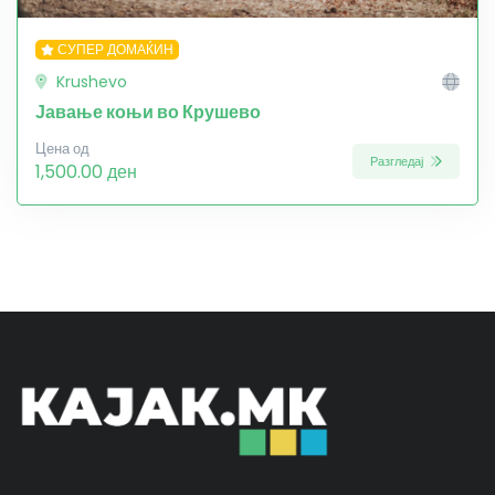
СУПЕР ДОМАЌИН
Krushevo
Јавање коњи во Крушево
Цена од
Разгледај
1,500.00 ден