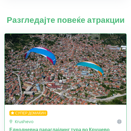
Разгледајте повеќе атракции
СУПЕР ДОМАЌИН
Krushevo
Еднодневна параглајдинг тура во Крушево