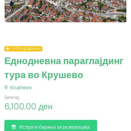
СУПЕР ДОМАЌИН
Еднодневна параглајдинг
тура во Крушево
Krushevo
Цена од:
6,100.00 ден
Испрати барање за резервација