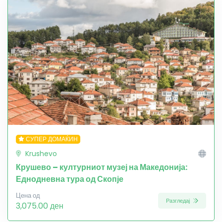
СУПЕР ДОМАЌИН
Krushevo
Крушево – културниот музеј на Македонија:
Еднодневна тура од Скопје
Цена од
Разгледај
3,075.00 ден