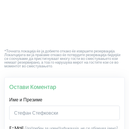
*Точната локација ќе ја добиете откако ќе извршите резервација.
Локалцијата ви ја праќаме откако ќе потврдите резервација бидејќи
се соочуваме да пристигнуваат многу гости во сместувањето кои
немаат резервирано, а тоа го нарушува мирот на гостите кои се во
моментот во сместувањето.
Остави Коментар
Име и Презиме
E-Mail
(потребен за идентификација, не се објавува јавно)