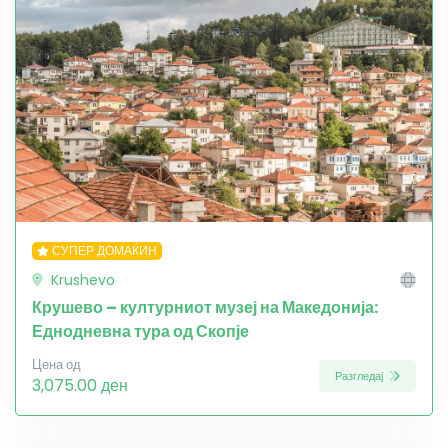
СУПЕР ДОМАЌИН
Krushevo
Крушево – културниот музеј на Македонија:
Еднодневна тура од Скопје
Цена од
Разгледај
3,075.00 ден