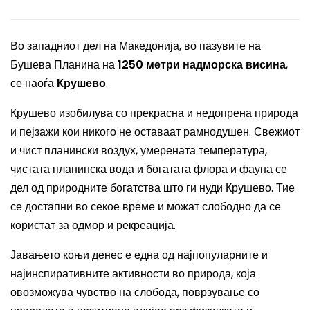
Во западниот дел на Македонија, во пазувите на
Бушева Планина на
1250 метри надморска висина
,
се наоѓа
Крушево
.
Крушево изобилува со прекрасна и недопрена природа
и пејзажи кои никого не оставаат рамнодушен. Свежиот
и чист планински воздух, умерената температура,
чистата планинска вода и богатата флора и фауна се
дел од природните богатства што ги нуди Крушево. Тие
се достапни во секое време и можат слободно да се
користат за одмор и рекреација.
Јавањето коњи денес е една од најпопуларните и
најинспиративните активности во природа, која
овозможува чувство на слобода, поврзување со