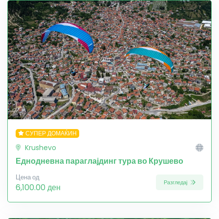
СУПЕР ДОМАЌИН
Krushevo
Еднодневна параглајдинг тура во Крушево
Цена од
Разгледај
6,100.00 ден