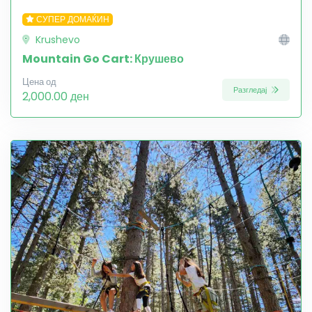
СУПЕР ДОМАЌИН
Krushevo
Mountain Go Cart: Крушево
Цена од
Разгледај
2,000.00 ден