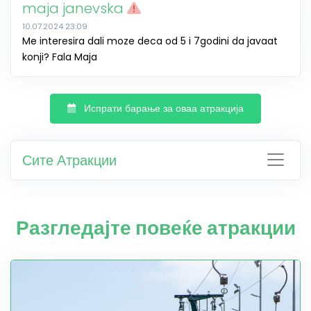
maja janevska
10.07.2024 23:09
Me interesira dali moze deca od 5 i 7godini da javaat
konji? Fala Maja
Испрати барање за оваа атракција
Сите Атракции
Разгледајте повеќе атракции