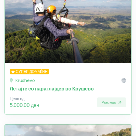
СУПЕР ДОМАЌИН
Krushevo
Летајте со параглајдер во Крушево
Цена од
Разгледај
5,000.00 ден