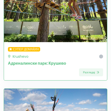
СУПЕР ДОМАЌИН
Krushevo
Адреналински парк: Крушево
Разгледај