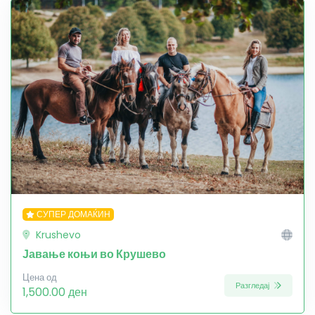
СУПЕР ДОМАЌИН
Krushevo
Јавање коњи во Крушево
Цена од
Разгледај
1,500.00 ден