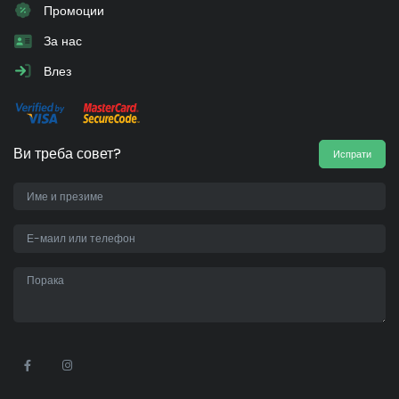
Промоции
За нас
Влез
Ви треба совет?
Испрати