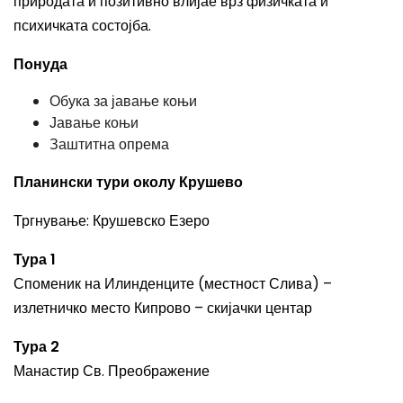
природата и позитивно влијае врз физичката и
психичката состојба.
Понуда
Обука за јавање коњи
Јавање коњи
Заштитна опрема
Планински тури околу Крушево
Тргнување: Крушевско Езеро
Тура 1
Споменик на Илинденците (местност Слива) –
излетничко место Кипрово – скијачки центар
Тура 2
Манастир Св. Преображение