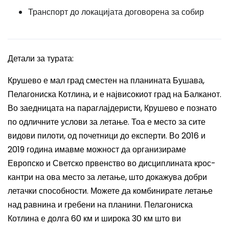
Транспорт до локацијата договорена за собир
Детали за турата:
Крушево е мал град сместен на планината Бушава,
Пелагониска Котлина, и е највисокиот град на Балканот.
Во заедницата на параглајдеристи, Крушево е познато
по одличните услови за летање. Тоа е место за сите
видови пилоти, од почетници до експерти. Во 2016 и
2019 година имавме можност да организираме
Европско и Светско првенство во дисциплината крос-
кантри на ова место за летање, што докажува добри
летачки способности. Можете да комбинирате летање
над равнина и гребени на планини. Пелагониска
Котлина е долга 60 км и широка 30 км што ви