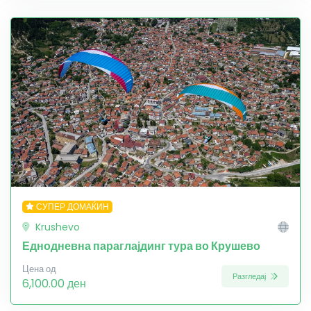
СУПЕР ДОМАЌИН
Krushevo
Еднодневна параглајдинг тура во Крушево
Цена од
Разгледај
6,100.00 ден