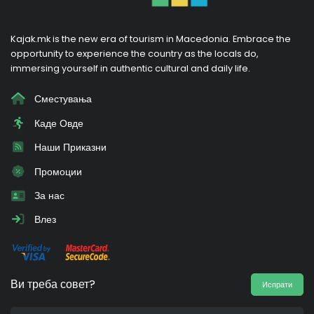
Kajak.mk is the new era of tourism in Macedonia. Embrace the
opportunity to experience the country as the locals do,
immersing yourself in authentic cultural and daily life.
Сместувања
Каде Овде
Наши Приказни
Промоции
За нас
Влез
Ви треба совет?
Испрати