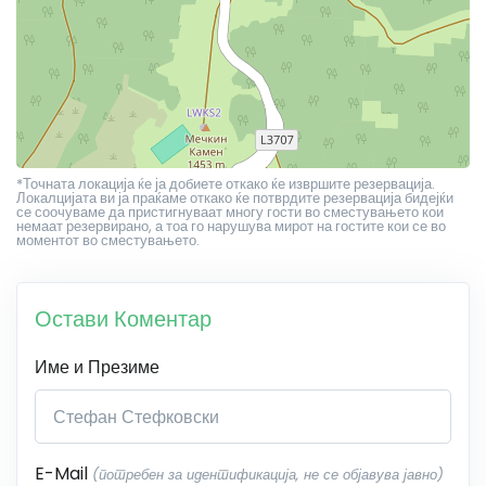
*Точната локација ќе ја добиете откако ќе извршите резервација.
Локалцијата ви ја праќаме откако ќе потврдите резервација бидејќи
се соочуваме да пристигнуваат многу гости во сместувањето кои
немаат резервирано, а тоа го нарушува мирот на гостите кои се во
моментот во сместувањето.
Остави Коментар
Име и Презиме
E-Mail
(потребен за идентификација, не се објавува јавно)