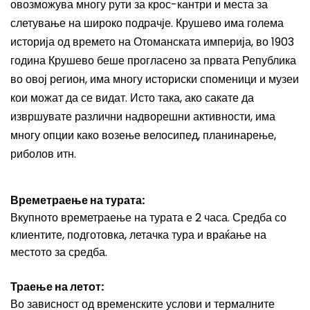
овозможува многу рути за крос-кантри и места за
слетување на широко подрачје. Крушево има голема
историја од времето на Отоманската империја, во 1903
година Крушево беше прогласено за првата Република
во овој регион, има многу историски споменици и музеи
кои можат да се видат. Исто така, ако сакате да
извршувате различни надворешни активности, има
многу опции како возење велосипед, планинарење,
риболов итн.
Времетраење на турата:
Вкупното времетраење на турата е 2 часа. Средба со
клиентите, подготовка, летачка тура и враќање на
местото за средба.
Траење на летот:
Во зависност од временските услови и термалните