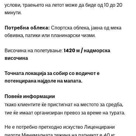
услови, траењето на летот може да биде од 10 до 20
минути.
Потребна облека:
Спортска облека, јакна од мека
обвивка, патики или планинарски чизми.
Височина на полетување:
1420 м / надморска
височина
Точната локација за собир со водичот е
потенцирана најдоле на мапата.
Повеќе информации
ткако клиентите ќе пристигнат на местото за средба,
тие ќе имаат организиран превоз за време на турата.
Не е потребно претходно искуство Лиценцирани
пилоти Минималната тежина на патникот е 40 кг,