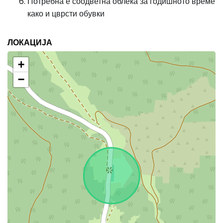
Потребна е соодветна облека за годишното време
како и цврсти обувки
ЛОКАЦИЈА
+
−