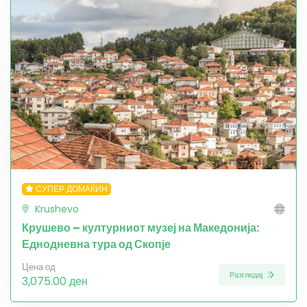
СУПЕР ДОМАЌИН
Krushevo
Крушево – културниот музеј на Македонија:
Еднодневна тура од Скопје
Цена од
Разгледај
3,075.00 ден