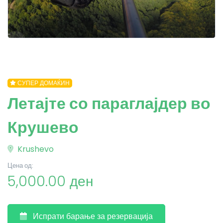
СУПЕР ДОМАЌИН
Летајте со параглајдер во
Крушево
Krushevo
Цена од:
5,000.00 ден
Испрати барање за резервација