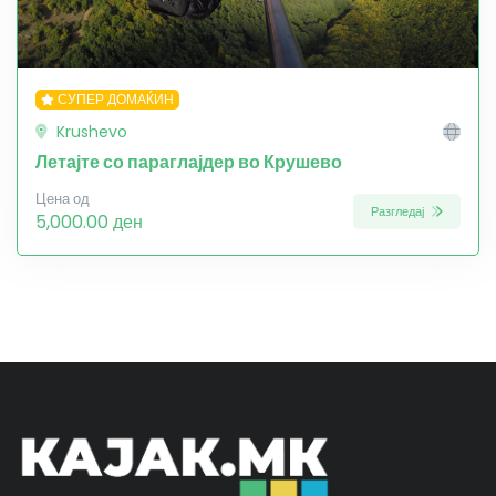
СУПЕР ДОМАЌИН
Krushevo
Летајте со параглајдер во Крушево
Цена од
Разгледај
5,000.00 ден