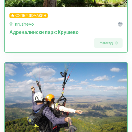
СУПЕР ДОМАЌИН
Krushevo
Адреналински парк: Крушево
Разгледај