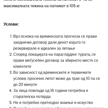
максималната тежина на патникот е 105 кг
Услови:
Врз основа на временската прогноза се прави
заеднички договор дали денот којшто го
резервирале е идеален за летање
Според локацијата на параглајдинг турата, се
прави меѓусебен договор за збирното место со
клиентите
Во зависност од временските и термичките
услови, просечно летот може да трае од 10 па се
до 20 минути
За лица помлади од 16 години потребна е
старателска потврда
Не е потребно претходно знаење и искуство