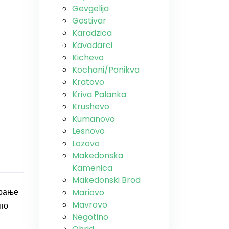
Gevgelija
Gostivar
Karadzica
Kavadarci
Kichevo
Kochani/Ponikva
Kratovo
Kriva Palanka
Krushevo
Kumanovo
Lesnovo
Lozovo
Makedonska
Kamenica
Makedonski Brod
арање
Mariovo
Mavrovo
 по
Negotino