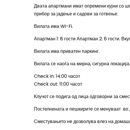
Д
вата апартмани имат опремени кујни со ш
прибор за јадење и садови за готвење.
Вилата има
Wi-Fi.
Апартман 1: 8 гости Апартман 2: 6 гости. Вку
Вилата има приватен паркинг.
Вилата се наоѓа на мирна, сигурна локација.
Check in: 14:00
часот
Check out: 11:00
часот
Клучот се подига од лица одговорни за сме
Постелнината и пешкирите се менуваат во д
Сместувањето не дозволува влез на домаш