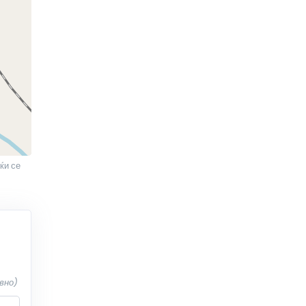
ќи се
вно)