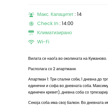
Макс. Капацитет
: 14
Check In
: 14:00
Климатизирано
Wi-Fi
Вилата се наоѓа во околината на Куманово.
Располага со 2 апартмани.
Апартман 1: Три спални соби, 1 дневна до трпе
единечни и софа во дневната соба. Максимум
единечен кревет), дневна соба со трпезарија
Секоја соба има свој балкон. Во дневната и