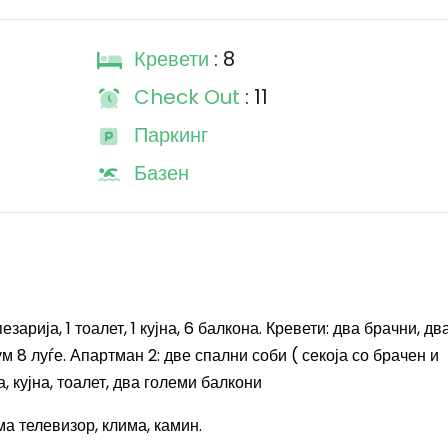
Кревети
: 8
Check Out
: 11
Паркинг
Базен
зарија, 1 тоалет, 1 кујна, 6 балкона. Кревети: два брачни, дв
 8 луѓе. Апартман 2: две спални соби ( секоја со брачен и
, кујна, тоалет, два големи балкони
ма телевизор, клима, камин.