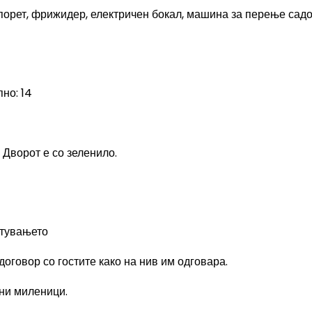
порет, фрижидер, електричен бокал, машина за перење садо
пно: 14
 Дворот е со зеленило.
стувањето
оговор со гостите како на нив им одговара.
ни миленици.