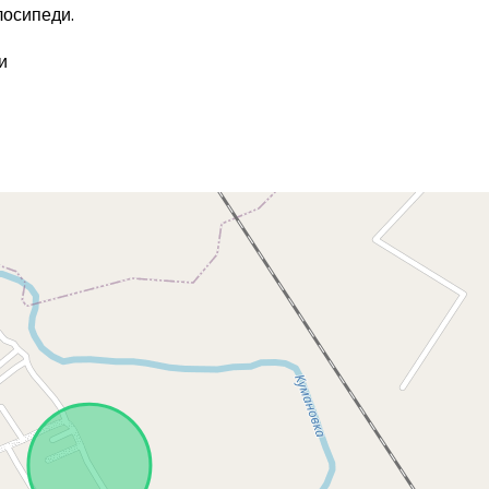
лосипеди.
и