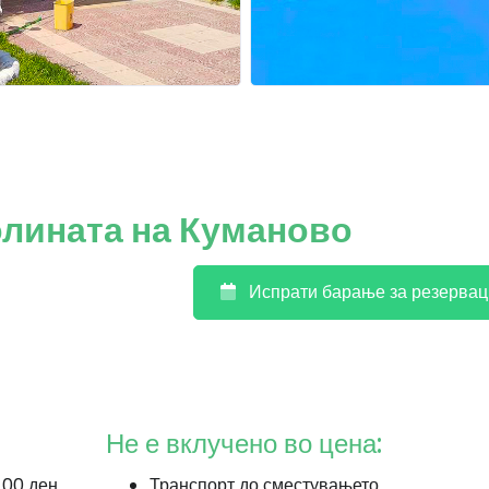
олината на Куманово
Испрати барање за резервац
Не е вклучено во цена:
.00 ден
Транспорт до сместувањето