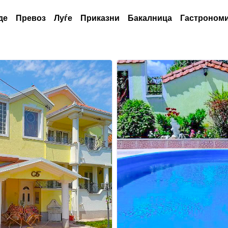
де
Превоз
Луѓе
Приказни
Бакалница
Гастрономи