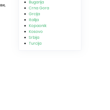
Bugarija
ви,
Crna Gora
Grcija
Italija
Kopaonik
Kosovo
Srbija
Turcija