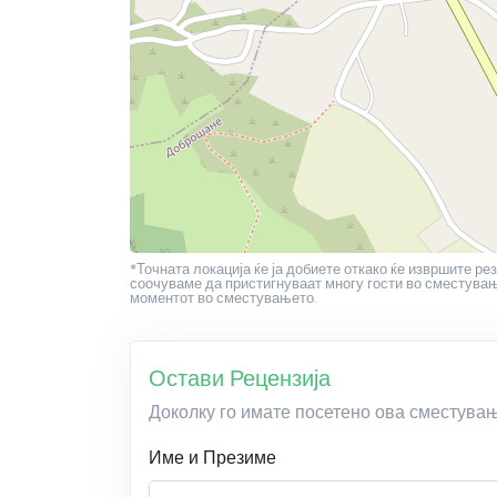
*Точната локација ќе ја добиете откако ќе извршите рез
соочуваме да пристигнуваат многу гости во сместување
моментот во сместувањето.
Остави Рецензија
Доколку го имате посетено ова сместува
Име и Презиме