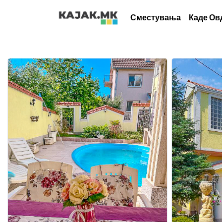
Сместувања
Каде Ов