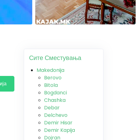
Сите Сместувања
Makedonija
Berovo
ија
Bitola
Bogdanci
Chashka
Debar
Delchevo
Demir Hisar
Demir Kapija
Dojran