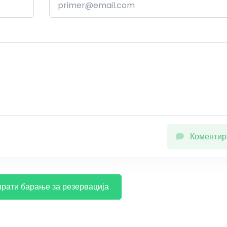
Коментир
рати барање за резервација