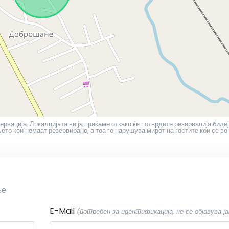
ервација. Локалцијата ви ја праќаме откако ќе потврдите резервација бидеј
то кои немаат резервирано, а тоа го нарушува мирот на гостите кои се во
ње
E-Mail
(потребен за идентификација, не се објавува ја