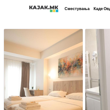
Сместувања
Каде Ов