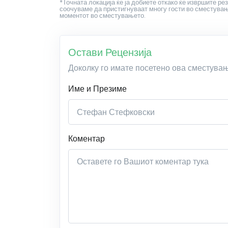
*Точната локација ќе ја добиете откако ќе извршите рез
соочуваме да пристигнуваат многу гости во сместување
моментот во сместувањето.
Остави Рецензија
Доколку го имате посетено ова сместува
Име и Презиме
Коментар