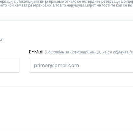
ервација. Локалцијата ви ја праќаме откако ќе потврдите резервација бидеј
то кои немаат резервирано, а тоа го нарушува мирот на гостите кои се во
ње
E-Mail
(потребен за идентификација, не се објавува ја