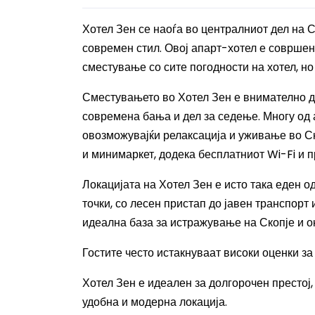
Хотел Зен се наоѓа во централниот дел на С
современ стил. Овој апарт-хотел е совршен 
сместување со сите погодности на хотел, но
Сместувањето во Хотел Зен е внимателно ди
современа бања и дел за седење. Многу од 
овозможувајќи релаксација и уживање во Ско
и минимаркет, додека бесплатниот Wi-Fi и п
Локацијата на Хотел Зен е исто така еден о
точки, со лесен пристап до јавен транспорт
идеална база за истражување на Скопје и о
Гостите често истакнуваат високи оценки за
Хотел Зен е идеален за долгорочен престој, 
удобна и модерна локација.