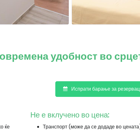
Современа удобност во срце
Испрати барање за резервац
Не е вклучено во цена:
ко ќе
Транспорт (може да се додаде во цената