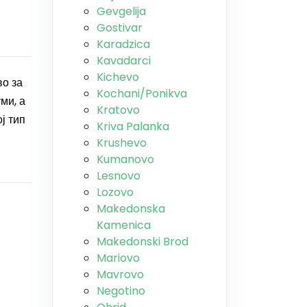
Gevgelija
Gostivar
Karadzica
Kavadarci
Kichevo
во за
Kochani/Ponikva
ми, а
Kratovo
ј тип
Kriva Palanka
Krushevo
Kumanovo
Lesnovo
Lozovo
Makedonska
Kamenica
Makedonski Brod
Mariovo
Mavrovo
Negotino