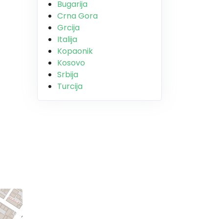
Bugarija
Crna Gora
Grcija
Italija
Kopaonik
Kosovo
Srbija
Turcija