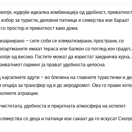
копје, нудејќи идеална комбинација од удобност, приватност
избор за туристи, деловни патници и семејства кои бараат
 со простор и приватност како дома.
зајнирано – сите соби се климатизирани, пространи, со
апартманите имаат тераса или балкон со поглед кон градот,
пје од високо. Гостите можат да користат заедничка кујна,
риватниот паркинг ја прават удобноста целосна.
д најсилните адути – во близина на главните туристички и д
 и опција за трансфер од и до аеродромот. Ова го прави хоте
колните атракции.
 чистотата, удобноста и пријатната атмосфера на хотелот.
семејства со деца и патници кои сакаат да го искусат Скопј