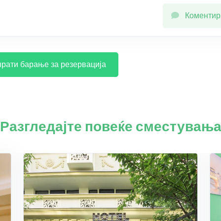
Коментир
рати барање за резервација
Разгледајте повеќе сместувањ