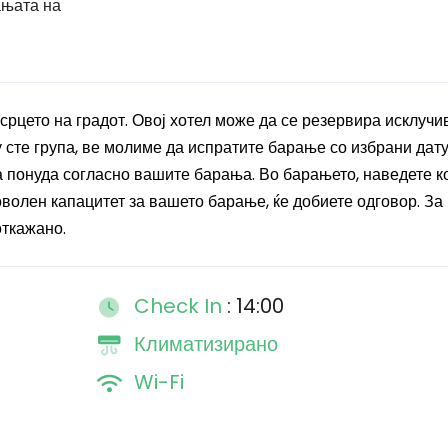
ањата на
срцето на градот. Овој хотел може да се резервира исклучи
ку сте група, ве молиме да испратите барање со избрани дату
 понуда согласно вашите барања. Во барањето, наведете ко
оволен капацитет за вашето барање, ќе добиете одговор. За
откажано.
Check In
: 14:00
Климатизирано
Wi-Fi