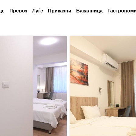
де
Превоз
Луѓе
Приказни
Бакалница
Гастрономи