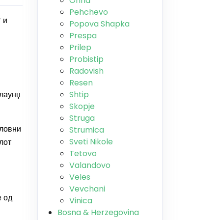
Ohrid
Pehchevo
 и
Popova Shapka
Prespa
Prilep
Probistip
Radovish
Resen
 лаунџ
Shtip
Skopje
Struga
еловни
Strumica
Sveti Nikole
лот
Tetovo
Valandovo
Veles
Vevchani
е од
Vinica
Bosna & Herzegovina