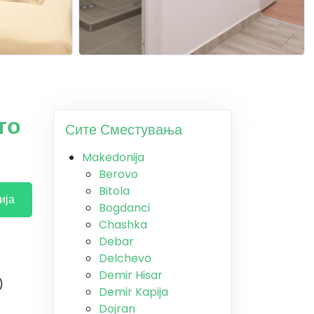
то
Сите Сместувања
Makedonija
Berovo
Bitola
ија
Bogdanci
Chashka
Debar
Delchevo
Demir Hisar
)
Demir Kapija
Dojran