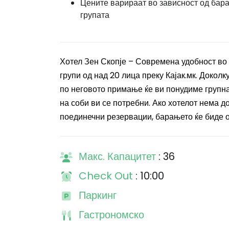
Цените варираат во зависност од бар
групата
Хотел Зен Скопје – Современа удобност во 
групи од над 20 лица преку Кајак.мк. Докол
по неговото примање ќе ви понудиме групна
на соби ви се потребни. Ако хотелот нема д
поединечни резервации, барањето ќе биде 
Макс. Капацитет
: 36
Check Out
: 10:00
Паркинг
Гастрономско