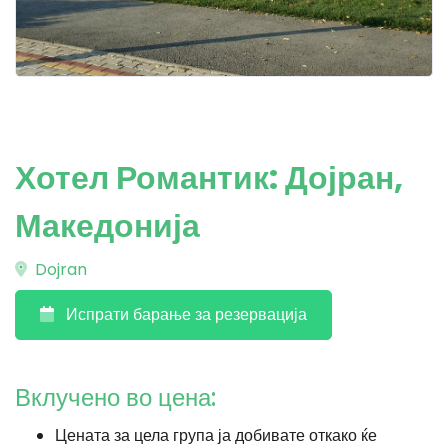
Хотел Романтик: Дојран,
Македонија
Dojran
Испрати барање за резервација
Вклучено во цена:
Цената за цела група ја добивате откако ќе