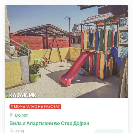
МОМЕТАЛНО НЕ РАБОТАТ
Dojran
Вила и Апартмани во Стар Дојран
Цена од