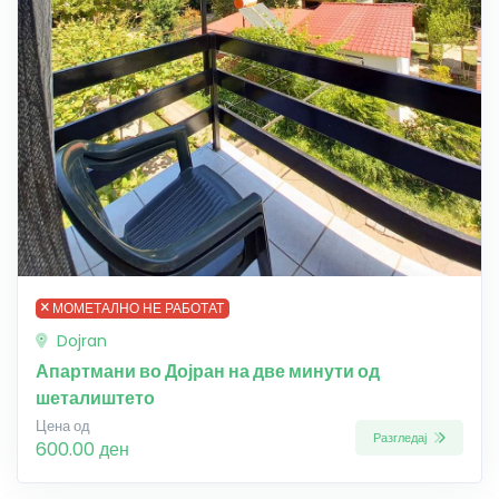
МОМЕТАЛНО НЕ РАБОТАТ
Dojran
Апартмани во Дојран на две минути од
шеталиштето
Цена од
Разгледај
600.00 ден