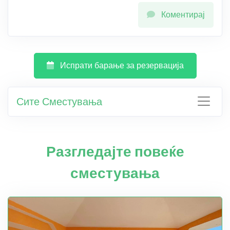
Коментирај
Испрати барање за резервација
Сите Сместувања
Разгледајте повеќе
сместувања