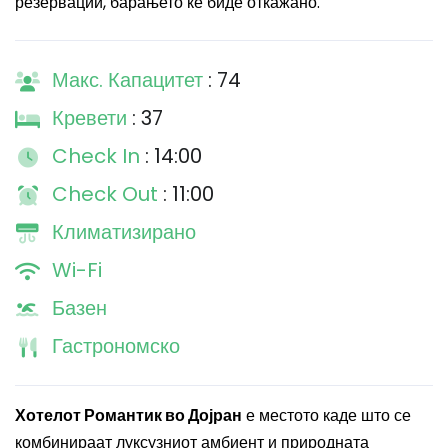
резервации, барањето ќе биде откажано.
Макс. Капацитет
: 74
Кревети
: 37
Check In
: 14:00
Check Out
: 11:00
Климатизирано
Wi-Fi
Базен
Гастрономско
Хотелот Романтик во Дојран
е местото каде што се
комбинираат луксузниот амбиент и природната