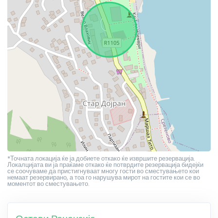
*Точната локација ќе ја добиете откако ќе извршите резервација.
Локалцијата ви ја праќаме откако ќе потврдите резервација бидејќи
се соочуваме да пристигнуваат многу гости во сместувањето кои
немаат резервирано, а тоа го нарушува мирот на гостите кои се во
моментот во сместувањето.