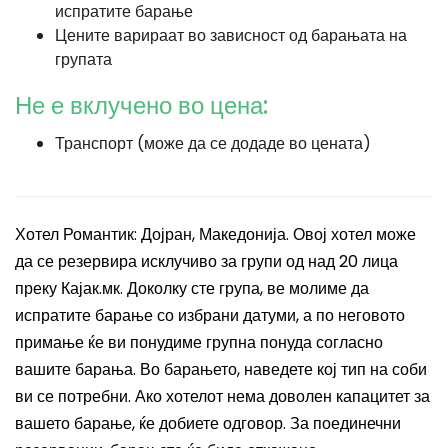
испратите барање
Цените варираат во зависност од барањата на
групата
Не е вклучено во цена:
Транспорт (може да се додаде во цената)
Хотел Романтик: Дојран, Македонија. Овој хотел може
да се резервира исклучиво за групи од над 20 лица
преку Кајак.мк. Доколку сте група, ве молиме да
испратите барање со избрани датуми, а по неговото
примање ќе ви понудиме групна понуда согласно
вашите барања. Во барањето, наведете кој тип на соби
ви се потребни. Ако хотелот нема доволен капацитет за
вашето барање, ќе добиете одговор. За поединечни