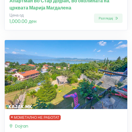
Апартман во Стар Дојран, во околината на
црквата Марија Магдалена
Цена од
Разгледај
1,000.00 ден
МОМЕТАЛНО НЕ РАБОТАТ
Dojran