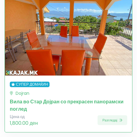
СУПЕР ДОМАЌИН
Dojran
Вила во Стар Дојран со прекрасен панорамски
поглед
Цена од
Разгледај
1,800.00 ден