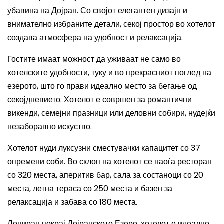
убавина на Дојран. Со својот елегантен дизајн и
внимателно избраните детали, секој простор во хотелот
создава атмосфера на удобност и релаксација.
Гостите имаат можност да уживаат не само во
хотелските удобности, туку и во прекрасниот поглед на
езерото, што го прави идеално место за бегање од
секојдневието. Хотелот е совршен за романтични
викенди, семејни празници или деловни собири, нудејќи
незаборавно искуство.
Хотелот нуди луксузни сместувачки капацитет со 37
опремени соби. Во склоп на хотелот се наоѓа ресторан
со 320 места, аперитив бар, сала за состаноци со 20
места, летна тераса со 250 места и базен за
релаксација и забава со 180 места.
Лоциран покрај Дојранското Езеро, хотелот е идеално