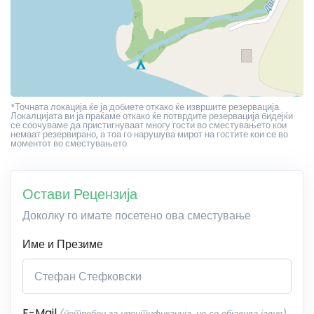
*Точната локација ќе ја добиете откако ќе извршите резервација.
Локалцијата ви ја праќаме откако ќе потврдите резервација бидејќи
се соочуваме да пристигнуваат многу гости во сместувањето кои
немаат резервирано, а тоа го нарушува мирот на гостите кои се во
моментот во сместувањето.
Остави Рецензија
Доколку го имате посетено ова сместување
Име и Презиме
E-Mail
(потребен за идентификација, не се објавува јавно)