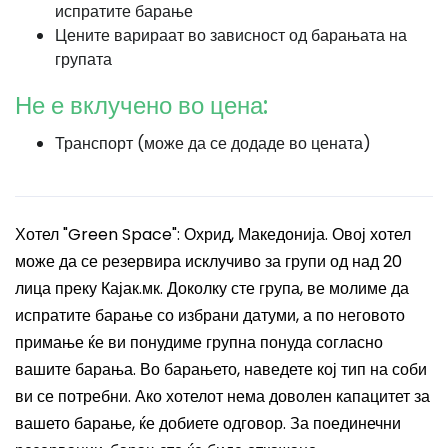
испратите барање
Цените варираат во зависност од барањата на
групата
Не е вклучено во цена:
Транспорт (може да се додаде во цената)
Хотел "Green Space": Охрид, Македонија. Овој хотел
може да се резервира исклучиво за групи од над 20
лица преку Кајак.мк. Доколку сте група, ве молиме да
испратите барање со избрани датуми, а по неговото
примање ќе ви понудиме групна понуда согласно
вашите барања. Во барањето, наведете кој тип на соби
ви се потребни. Ако хотелот нема доволен капацитет за
вашето барање, ќе добиете одговор. За поединечни