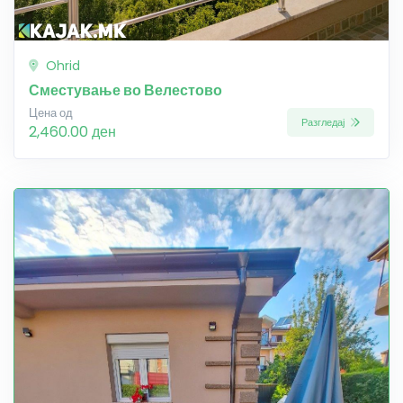
Ohrid
Сместување во Велестово
Цена од
Разгледај
2,460.00 ден