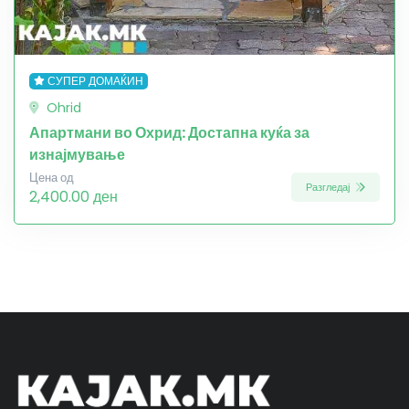
СУПЕР ДОМАЌИН
Ohrid
Апартмани во Охрид: Достапна куќа за
изнајмување
Цена од
Разгледај
2,400.00 ден