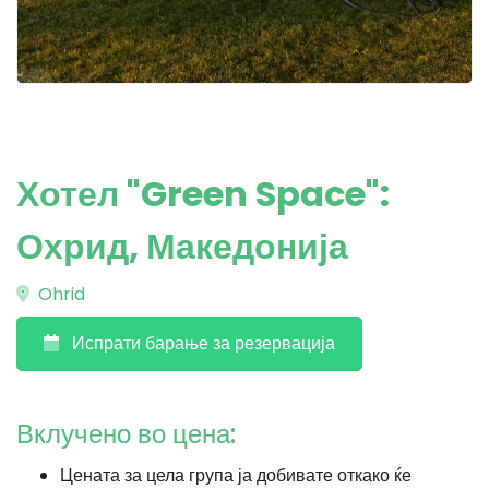
Хотел "Green Space":
Охрид, Македонија
Ohrid
Испрати барање за резервација
Вклучено во цена:
Цената за цела група ја добивате откако ќе