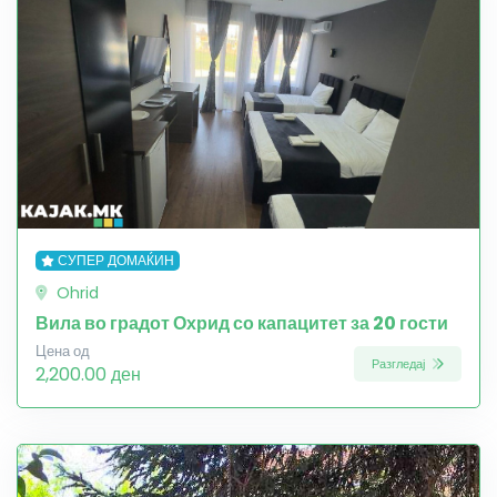
СУПЕР ДОМАЌИН
Ohrid
Вила во градот Охрид со капацитет за 20 гости
Цена од
Разгледај
2,200.00 ден