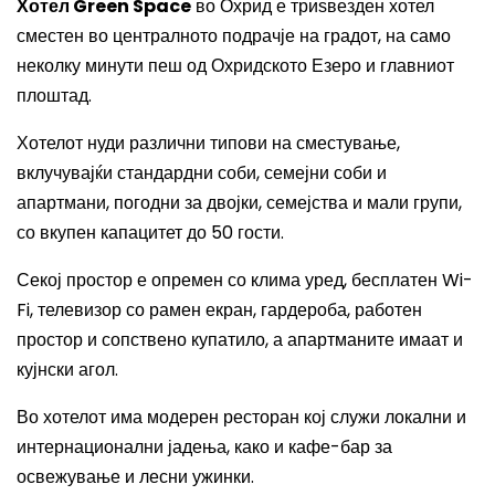
Хотел Green Space
во Охрид е триѕвезден хотел
сместен во централното подрачје на градот, на само
неколку минути пеш од Охридското Езеро и главниот
плоштад.
Хотелот нуди различни типови на сместување,
вклучувајќи стандардни соби, семејни соби и
апартмани, погодни за двојки, семејства и мали групи,
со вкупен капацитет до 50 гости.
Секој простор е опремен со клима уред, бесплатен Wi-
Fi, телевизор со рамен екран, гардероба, работен
простор и сопствено купатило, а апартманите имаат и
кујнски агол.
Во хотелот има модерен ресторан кој служи локални и
интернационални јадења, како и кафе-бар за
освежување и лесни ужинки.