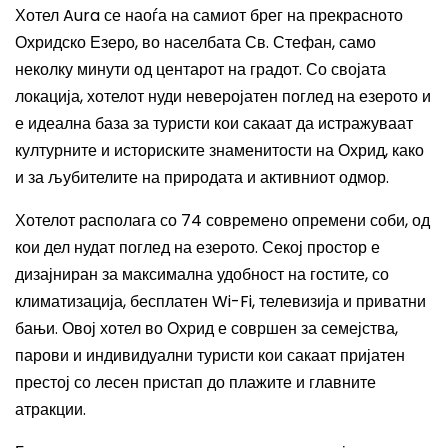
Хотел Aura се наоѓа на самиот брег на прекрасното
Охридско Езеро, во населбата Св. Стефан, само
неколку минути од центарот на градот. Со својата
локација, хотелот нуди неверојатен поглед на езерото и
е идеална база за туристи кои сакаат да истражуваат
културните и историските знаменитости на Охрид, како
и за љубителите на природата и активниот одмор.
Хотелот располага со 74 современо опремени соби, од
кои дел нудат поглед на езерото. Секој простор е
дизајниран за максимална удобност на гостите, со
климатизација, бесплатен Wi-Fi, телевизија и приватни
бањи. Овој хотел во Охрид е совршен за семејства,
парови и индивидуални туристи кои сакаат пријатен
престој со лесен пристап до плажите и главните
атракции.