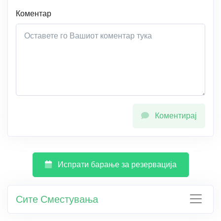
Коментар
Коментирај
Испрати барање за резервација
Сите Сместувања