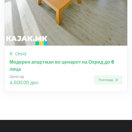
Ohrid
Модерен апартман во ценарот на Охрид до 6
лица
Цена од
Разгледај
4,500.00 ден