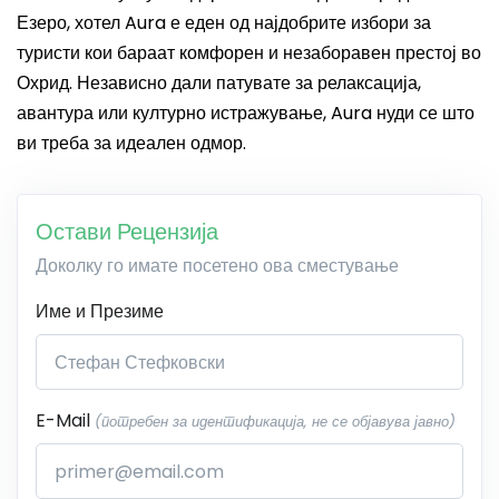
Езеро, хотел Aura е еден од најдобрите избори за
туристи кои бараат комфорен и незаборавен престој во
Охрид. Независно дали патувате за релаксација,
авантура или културно истражување, Aura нуди се што
ви треба за идеален одмор.
Остави Рецензија
Доколку го имате посетено ова сместување
Име и Презиме
E-Mail
(потребен за идентификација, не се објавува јавно)