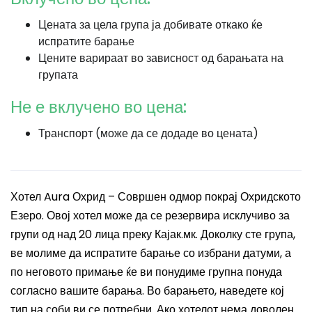
Цената за цела група ја добивате откако ќе
испратите барање
Цените варираат во зависност од барањата на
групата
Не е вклучено во цена:
Транспорт (може да се додаде во цената)
Хотел Aura Охрид – Совршен одмор покрај Охридското
Езеро. Овој хотел може да се резервира исклучиво за
групи од над 20 лица преку Кајак.мк. Доколку сте група,
ве молиме да испратите барање со избрани датуми, а
по неговото примање ќе ви понудиме групна понуда
согласно вашите барања. Во барањето, наведете кој
тип на соби ви се потребни. Ако хотелот нема доволен