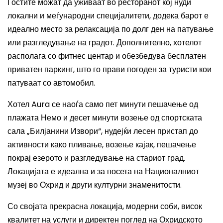
Гостите можат да уживаат во ресторанот кој нуди
локални и меѓународни специјалитети, додека барот е
идеално место за релаксација по долг ден на патување
или разгледување на градот. Дополнително, хотелот
располага со фитнес центар и обезбедува бесплатен
приватен паркинг, што го прави погоден за туристи кои
патуваат со автомобил.
Хотел Aura се наоѓа само пет минути пешачење од
плажата Немо и десет минути возење од спортската
сала „Билјанини Извори“, нудејќи лесен пристап до
активности како пливање, возење кајак, пешачење
покрај езерото и разгледување на стариот град.
Локацијата е идеална и за посета на Националниот
музеј во Охрид и други културни знаменитости.
Со својата прекрасна локација, модерни соби, висок
квалитет на услуги и директен поглед на Охридското