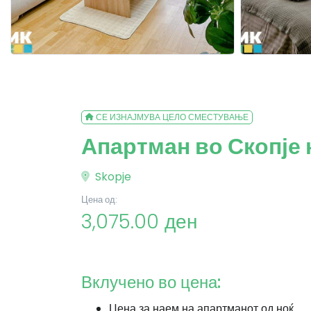
СЕ ИЗНАЈМУВА ЦЕЛО СМЕСТУВАЊЕ
Апартман во Скопје 
Skopje
Цена од:
3,075.00 ден
Вклучено во цена:
Цена за наем на апартманот од ноќ