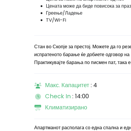
Цената може да биде повисока за пра
Греење/Ладење
TV/Wi-Fi
Стан во Скопје за престој. Можете да го ре
испратеното барање ќе добиете одговор на м
Практикувајте барања по писмен пат, така е
Макс. Капацитет
: 4
Check In
: 14:00
Климатизирано
Апартманот располага со е
дна спална и ед