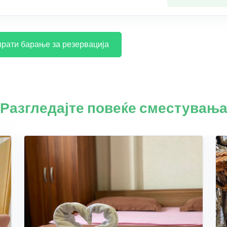
рати барање за резервација
Разгледајте повеќе сместувањ