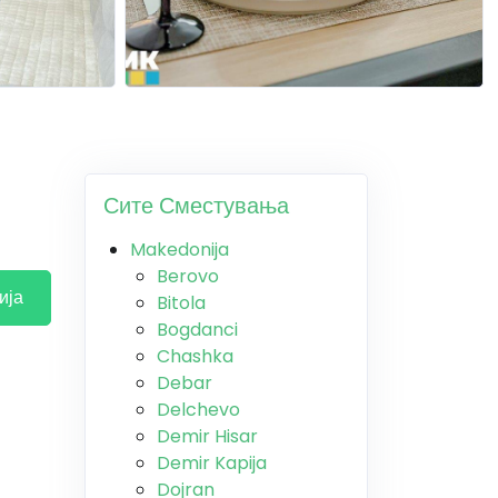
Сите Сместувања
Makedonija
Berovo
ија
Bitola
Bogdanci
Chashka
Debar
Delchevo
Demir Hisar
Demir Kapija
Dojran