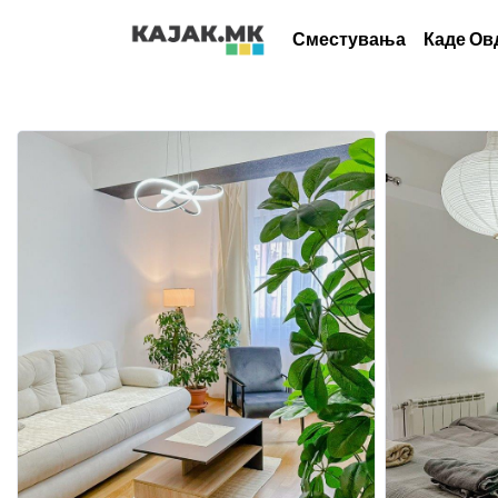
Сместувања
Каде Ов