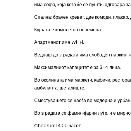
има софа, која кога ќе се пушти, одговара з
Спална: брачен
кревет
, две комоди, плакар
Кујната е комплетно опремена.
Апартманот има
Wi-Fi.
Веднаш до зградата има слободен паркинг и
Максималниот капацитет е за 3-4 лица.
Во околината има
м
аркети, кафичи, рестора
амбуланта, шеталиште
.
Сместувањето се наоѓа во модерна и урбан
Во зградата се фамилијарни луѓе, и е мирно
Check in: 14:00
часот