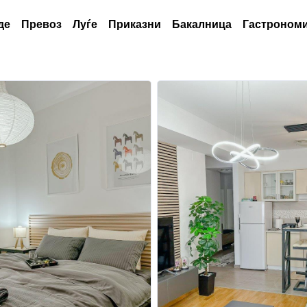
де
Превоз
Луѓе
Приказни
Бакалница
Гастрономи