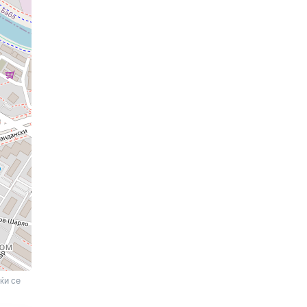
ќи се