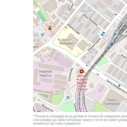
*Точната локација ќе ја добиете откако ќе извршите рез
соочуваме да пристигнуваат многу гости во сместување
моментот во сместувањето.