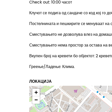
Check out: 10:00
часот
Клучот се подига од сандаче со код кој го 
Постелнината и пешкирите се
менува
ат
на 
Сместувањето не дозволува влез на домаш
Сместувањето нема простор за остава на в
Вкупен број на кревети бо објектот
: 2
кревет
Греење/Ладење
:
Клима.
ЛОКАЦИЈА
+
−