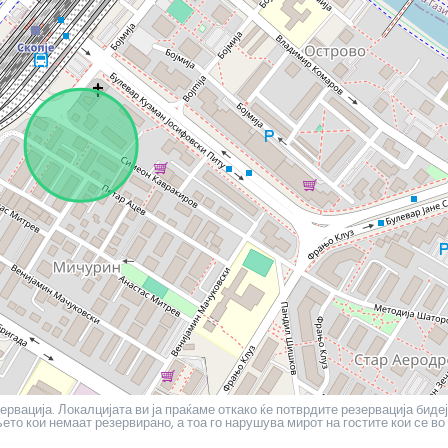
ервација. Локалцијата ви ја праќаме откако ќе потврдите резервација бидеј
то кои немаат резервирано, а тоа го нарушува мирот на гостите кои се во