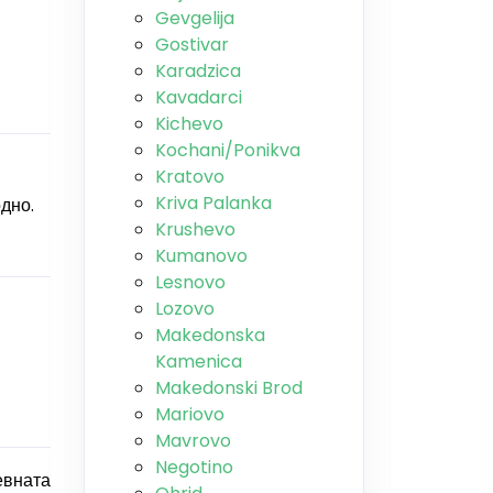
Gevgelija
Gostivar
Karadzica
Kavadarci
Kichevo
Kochani/Ponikva
Kratovo
Kriva Palanka
дно.
Krushevo
Kumanovo
Lesnovo
Lozovo
Makedonska
Kamenica
Makedonski Brod
Mariovo
Mavrovo
Negotino
евната