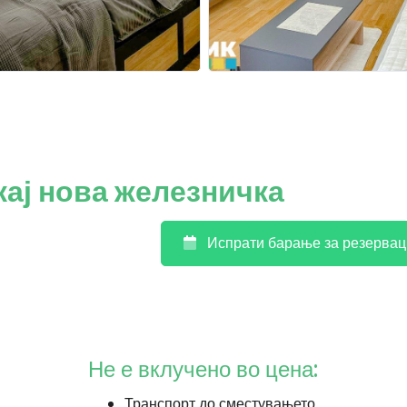
кај нова железничка
Испрати барање за резервац
Не е вклучено во цена:
Транспорт до сместувањето