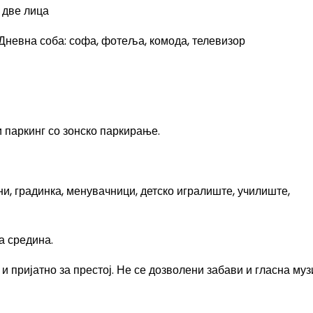
а две лица
. Дневна соба: софа, фотеља, комода, телевизор
 паркинг со зонско паркирање.
ни, градинка, менувачници, детско игралиште, училиште,
а средина.
 и пријатно за престој. Не се дозволени забави и гласна муз