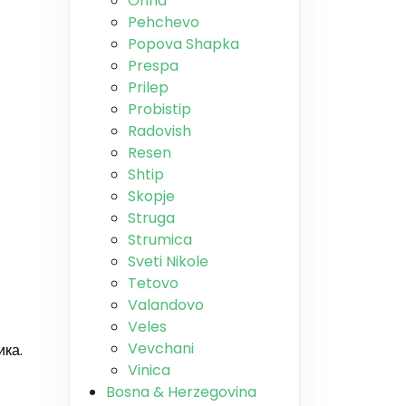
Ohrid
Pehchevo
Popova Shapka
Prespa
Prilep
Probistip
Radovish
Resen
Shtip
Skopje
Struga
Strumica
Sveti Nikole
Tetovo
Valandovo
Veles
Vevchani
ика
.
Vinica
Bosna & Herzegovina