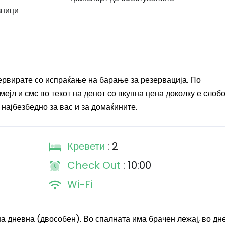
зници
зервирате со испраќање на барање за резервација. По
ејл и смс во текот на денот со вкупна цена доколку е слобо
 најбезбедно за вас и за домаќините.
Кревети
: 2
Check Out
: 10:00
Wi-Fi
на дневна (двособен). Во спалната има брачен лежај, во дн