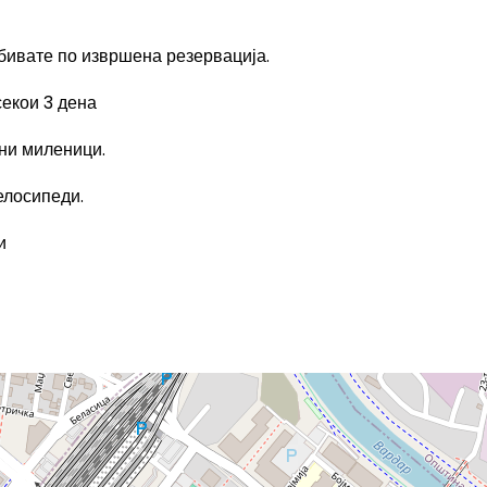
добивате по извршена резервација.
секои 3 дена
ни миленици.
елосипеди.
и