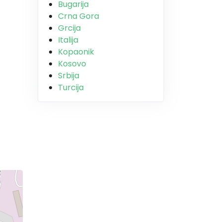
Bugarija
Crna Gora
Grcija
Italija
Kopaonik
Kosovo
Srbija
Turcija