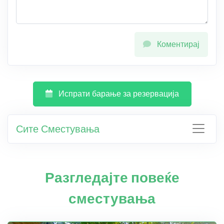
Коментирај
Испрати барање за резервација
Сите Сместувања
Разгледајте повеќе
сместувања