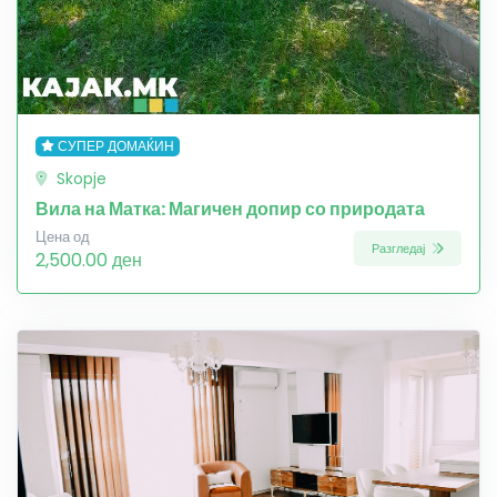
СУПЕР ДОМАЌИН
Skopje
Вила на Матка: Магичен допир со природата
Цена од
Разгледај
2,500.00 ден