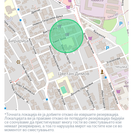
*Точната локација ќе ја добиете откако ќе извршите резервација.
Локалцијата ви ја праќаме откако ќе потврдите резервација бидејќи
се соочуваме да пристигнуваат многу гости во сместувањето кои
немаат резервирано, а тоа го нарушува мирот на гостите кои се во
моментот во сместувањето.