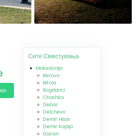
Сите Сместувања
Makedonija
е
Berovo
Bitola
Bogdanci
ија
Chashka
Debar
Delchevo
Demir Hisar
Demir Kapija
Dojran