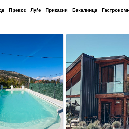
де
Превоз
Луѓе
Приказни
Бакалница
Гастрономи