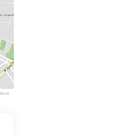
ќи се