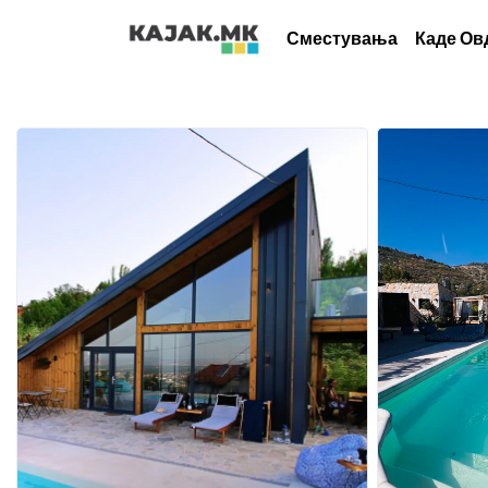
Сместувања
Каде Ов