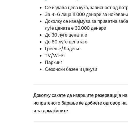
Се издава цела куќа, зависност од пот
За 4-6 лица 11.000 денари за ноќевањ
Доколку се изнајмува за приватна заб
луѓе цената е 30.000 денари
До 30 луѓе цената е
До 60 луѓе цената е
Греење/Ладење
TV/Wi-Fi
Паркинг
Сезонски базен и џакузи
Доколку сакате да извршите резервација н
испратеното барање ќе добиете одговор на м
и за домаќините.