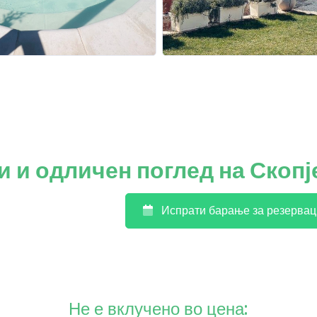
и и одличен поглед на Скопј
Испрати барање за резервац
Не е вклучено во цена: