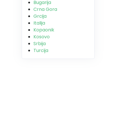
Bugarija
Crna Gora
Grcija
Italija
Kopaonik
Kosovo
Srbija
Turcija