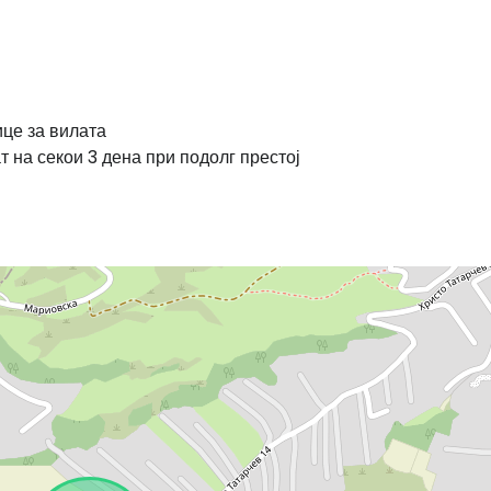
ице за вилата
 на секои 3 дена при подолг престој