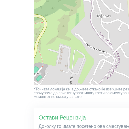
*Точната локација ќе ја добиете откако ќе извршите рез
соочуваме да пристигнуваат многу гости во сместување
моментот во сместувањето.
Остави Рецензија
Доколку го имате посетено ова сместува