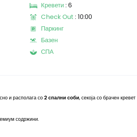
Кревети
: 6
Check Out
: 10:00
Паркинг
Базен
СПА
осно и располага со
2 спални соби
, секоја со брачен кревет
премиум содржини.