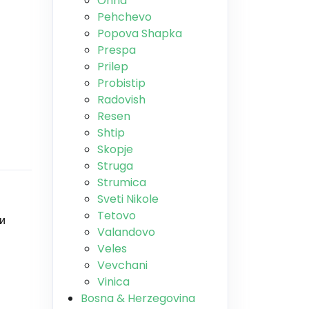
Ohrid
Pehchevo
Popova Shapka
Prespa
Prilep
Probistip
Radovish
Resen
Shtip
Skopje
Struga
Strumica
Sveti Nikole
Tetovo
 и
Valandovo
Veles
Vevchani
Vinica
Bosna & Herzegovina