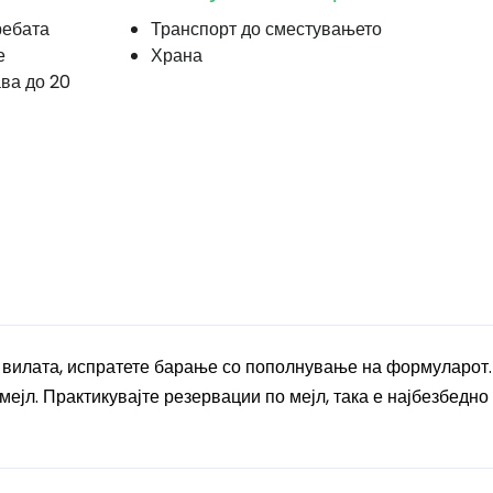
ребата
Транспорт до сместувањето
е
Храна
ава до 20
а вилата, испратете барање со пополнување на формуларот.
ејл. Практикувајте резервации по мејл, така е најбезбедно 