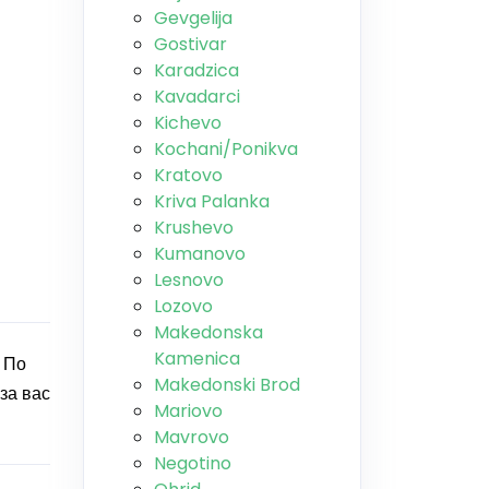
Gevgelija
Gostivar
Karadzica
Kavadarci
Kichevo
Kochani/Ponikva
Kratovo
Kriva Palanka
Krushevo
Kumanovo
Lesnovo
Lozovo
Makedonska
Kamenica
 По
Makedonski Brod
за вас
Mariovo
Mavrovo
Negotino