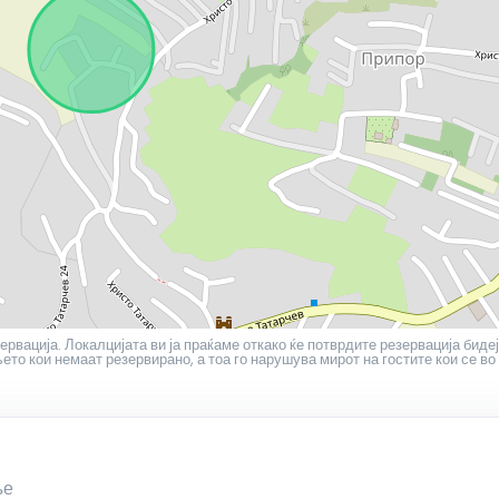
ервација. Локалцијата ви ја праќаме откако ќе потврдите резервација бидеј
то кои немаат резервирано, а тоа го нарушува мирот на гостите кои се во
ње