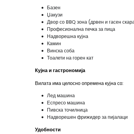
Базен
Џакузи
Двор со BBQ зона (дрвен и гасен скар
Професионална печка за пица
Надворешна кујна
Камин
Винска соба
Тоалети на горен кат
Кујна и гастрономија
Вилата има целосно опремена кујна со:
Лед машина
Еспресо машина
Пивска точилница
Надворешен фрижидер за пијалаци
Удобности