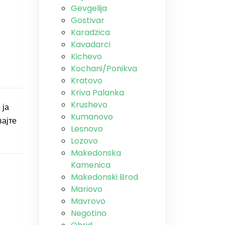
Gevgelija
Gostivar
Karadzica
Kavadarci
Kichevo
Kochani/Ponikva
Kratovo
Kriva Palanka
Krushevo
 ја
Kumanovo
вајте
Lesnovo
Lozovo
Makedonska
Kamenica
Makedonski Brod
Mariovo
Mavrovo
Negotino