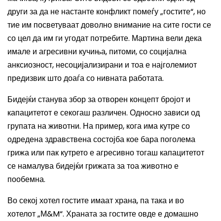
други
за да не настанте конфликт помеѓу „гостите“, но
тие им посветуваат доволно внимание на сите гости се
со цел да им ги угодат потребите.
Мартина вели дека
имале
и
агресивни кучиња, питоми, со социјална
анксиозност, несоцијализирани и тоа е најголемиот
предизвик што доаѓа со
нивната
работата.
Бидејќи
станува збор за
отворен концепт бројот
и
капацитетот
е секогаш различен. Односно зависи од
групата на животни. На пример
,
кога има кутре со
одредена здравствена состојба
кое
бара поголема
грижа или пак кутрето е агресивно тогаш капацитетот
се намалува бидејќи грижата за
тоа животно
е
пообемна.
Во секој хотел гостите имаат храна, па така и во
хотелот „М
&M
“. Храната за гостите овде е домашно