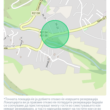
*Точната локација ќе ја добиете откако ќе извршите резервација.
Локалцијата ви ја праќаме откако ќе потврдите резервација бидејќи
се соочуваме да пристигнуваат многу гости во сместувањето кои
немаат резервирано, а тоа го нарушува мирот на гостите кои се во