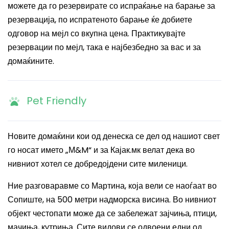
можете да го резервирате со испраќање на барање за
резервација, по испратеното барање ќе добиете
одговор на мејл со вкупна цена. Практикувајте
резервации по мејл, така е најбезбедно за вас и за
домаќините.
Pet Friendly
Новите домаќини кои од денеска се дел од нашиот свет
го носат името „М
&M
“ и за Кајак.мк велат дека во
нивниот хотел се добредојдени сите миленици.
Ние разговаравме со Мартина, која вели се наоѓаат во
Сопиште, на 500 метри надморска висина. Во нивниот
објект честопати може да се забележат
з
ајчиња, птици,
мачиња, кутрињ
а. Сите в
идови се одвоени едни од