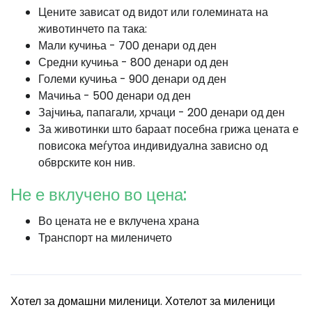
Цените зависат од видот или големината на
животинчето па така:
Мали кучиња - 700 денари од ден
Средни кучиња - 800 денари од ден
Големи кучиња - 900 денари од ден
Мачиња - 500 денари од ден
Зајчиња, папагали, хрчаци - 200 денари од ден
За животинки што бараат посебна грижа цената е
повисока меѓутоа индивидуална зависно од
обврските кон нив.
Не е вклучено во цена:
Во цената не е вклучена храна
Транспорт на миленичето
Хотел за домашни миленици. Хотелот за миленици