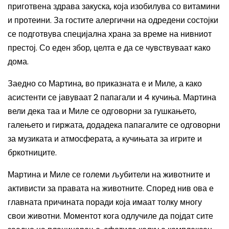
приготвена здрава закуска, која изобилува со витамини
и протеини. За гостите алергични на одредени состојки
се подготвува специјална храна за време на нивниот
престој. Со еден збор, целта е да се чувствуваат како
дома.
Заедно со Мартина, во приказната е и Миле, а како
асистенти се јавуваат 2 папагали и 4 кучиња. Мартина
вели дека таа и Миле се одговорни за гушкањето,
галењето и гиржата, додадека папагалите се одговорни
за музиката и атмосферата, а кучињата за игрите и
бркотниците.
Мартина и Миле се големи
љубители на животни
те
и
активисти за правата на животните.
Според нив ова е
главната причината поради која имаат толку многу
свои животни. Моментот кога одлучиле да појдат сите