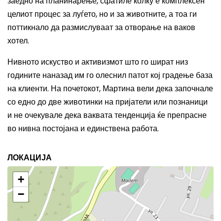
заедно на планинарење, сфатиле колку е комплексен
целиот процес за луѓето, но и за животните, а тоа ги
поттикнало да размислуваат за отворање на ваков
хотел.
Нивното искуство и активизмот што го шират низ
годините наназад им го олеснил патот кој градење база
на клиенти. На почетокот, Мартина вели дека започнале
со едно до две животинки на пријатели или познаници
и не очекувале дека ваквата тенденција ќе препрасне
во нивна постојана и единствена работа.
ЛОКАЦИЈА
+
−