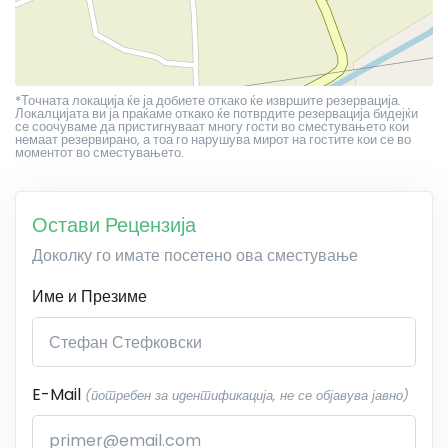
*Точната локација ќе ја добиете откако ќе извршите резервација.
Локалцијата ви ја праќаме откако ќе потврдите резервација бидејќи
се соочуваме да пристигнуваат многу гости во сместувањето кои
немаат резервирано, а тоа го нарушува мирот на гостите кои се во
моментот во сместувањето.
Остави Рецензија
Доколку го имате посетено ова сместување
Име и Презиме
E-Mail
(потребен за идентификација, не се објавува јавно)