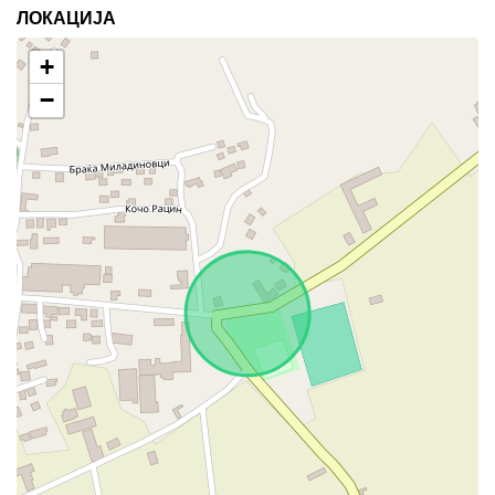
ЛОКАЦИЈА
+
−