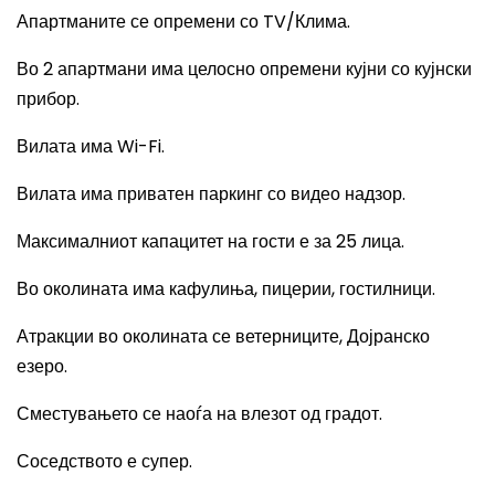
Апартманите се опремени со
TV/
Клима.
Во 2 апартмани има целосно опремени кујни со кујнски
прибор.
Вилата има
Wi-Fi.
Вилата има приватен паркинг со видео надзор.
Максималниот капацитет на гости е за 25 лица.
Во околината има кафулиња, пицерии, гостилници.
Атракции во околината се ветерниците, Дојранско
езеро.
Сместувањето се наоѓа на влезот од градот.
Соседството е супер.