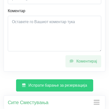
Коментар
Коментирај
Испрати барање за резервација
Сите Сместувања