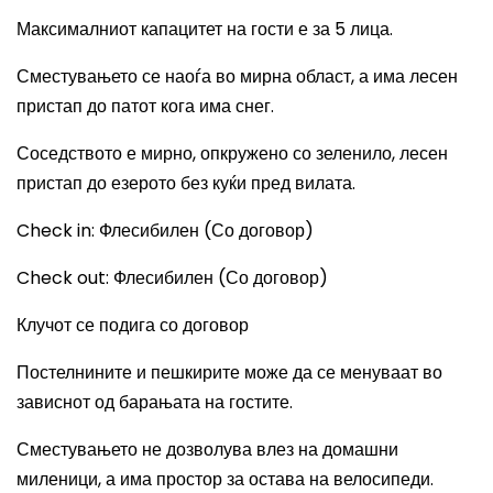
Максималниот капацитет на гости е за 5 лица.
Сместувањето се наоѓа во мирна област, а има лесен
пристап до патот кога има снег.
Соседството е мирно, опкружено со зеленило, лесен
пристап до езерото без куќи пред вилата.
Check in: Флесибилен (Со договор)
Check out: Флесибилен (Со договор)
Клучот се подига со договор
Постелнините и пешкирите може да се менуваат во
зависнот од барањата на гостите.
Сместувањето не дозволува влез на домашни
миленици, а има простор за остава на велосипеди.