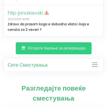
Filip janakievski
23.12.2023 16:38
Zdravo da prasam koga e slobodna vilata i koja e
cenata za 2 veceri ?
Испрати барање за резервација
Сите Сместувања
Разгледајте повеќе
сместувања