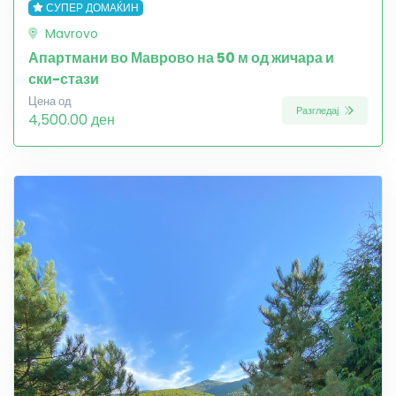
СУПЕР ДОМАЌИН
Mavrovo
Апартмани во Маврово на 50 м од жичара и
ски-стази
Цена од
Разгледај
4,500.00 ден