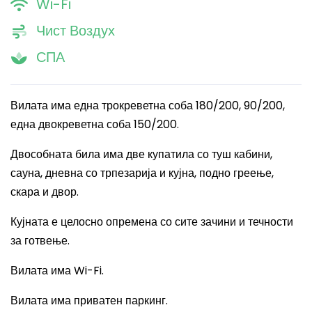
Wi-Fi
Чист Воздух
СПА
Вилата има една трокреветна соба 180/200, 90/200,
една двокреветна соба 150/200.
Двособната била има две купатила со туш кабини,
сауна, дневна со трпезарија и кујна, подно греење,
скара и двор.
Кујната е целосно опремена со сите зачини и течности
за готвење.
Вилата има Wi-Fi.
Вилата има приватен паркинг.