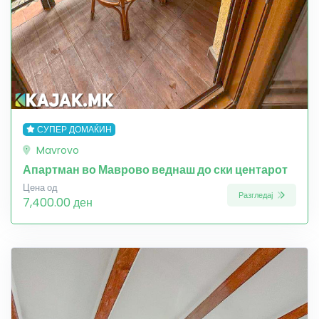
СУПЕР ДОМАЌИН
Mavrovo
Апартман во Маврово веднаш до ски центарот
Цена од
Разгледај
7,400.00 ден