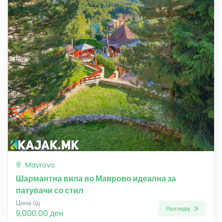
Mavrovo
Шармантна вила во Маврово идеална за
патувачи со стил
Цена од
Разгледај
9,000.00 ден