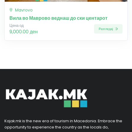
Mavrovo
Вила во Маврово веднаш до ски центарот
Цена од
Разгледај
9,000.00 ден
Kajak.mk is the new era of tourism in Macedonia. Embrace the
opportunity to experience the country as the locals do,