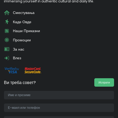
immersing yourself in authentic cultural and daily life.
Сместувања
Каде Овде
Наши Приказни
Промоции
За нас
Влез
Ви треба совет?
Испрати