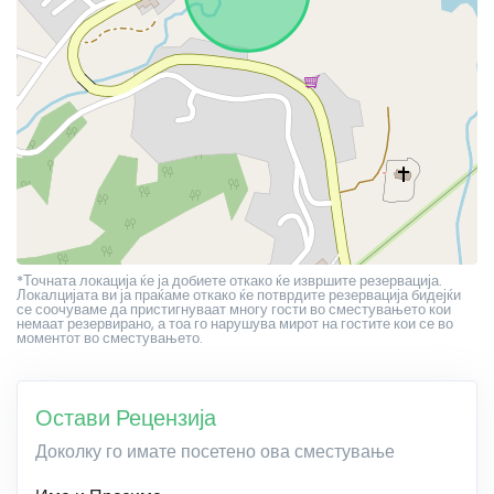
*Точната локација ќе ја добиете откако ќе извршите резервација.
Локалцијата ви ја праќаме откако ќе потврдите резервација бидејќи
се соочуваме да пристигнуваат многу гости во сместувањето кои
немаат резервирано, а тоа го нарушува мирот на гостите кои се во
моментот во сместувањето.
Остави Рецензија
Доколку го имате посетено ова сместување