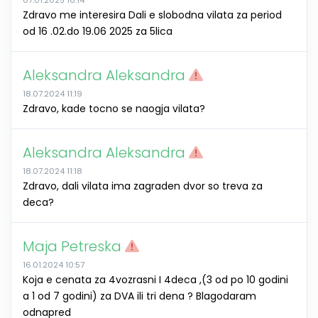
07.01.2025 16:14
Zdravo me interesira Dali e slobodna vilata za period
od 16 .02.do 19.06 2025 za 5lica
Aleksandra Aleksandra
18.07.2024 11:19
Zdravo, kade tocno se naogja vilata?
Aleksandra Aleksandra
18.07.2024 11:18
Zdravo, dali vilata ima zagraden dvor so treva za
deca?
Maja Petreska
16.01.2024 10:57
Koja e cenata za 4vozrasni I 4deca ,(3 od po 10 godini
a 1 od 7 godini) za DVA ili tri dena ? Blagodaram
odnapred