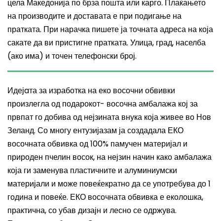
цела Македонија по брза пошта или карго. Плаќањето
на производите и доставата е при подигање на
пратката. При нарачка пишете ја точната адреса на која
сакате да ви пристигне пратката. Улица, град, населба
(ако има) и точен телефонски број.
Идејaта за изработка на еко восочни обвивки
произл
егла
од подарокот- восочна амбалажа кој за
првпат го добив
а
од
нејзината
внука која живее во Нов
Зеланд. Со многу ентузијазам ја создад
ала
ЕКО
восочната обвивка од 100% памучен материјал и
природен пчелин восок, на
нејзин
начин како амбалажа
која ги заменува пластичните и алуминиумски
материјали и може повеќекратно да се употребува до 1
година и повеќе. ЕКО восочната обвивка е еколошка,
практична, со убав дизајн и лесно се одржува.