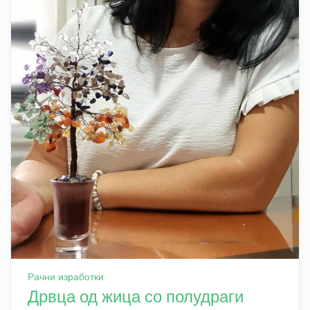
Рачни изработки
Дрвца од жица со полудраги