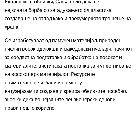
Еколошките обвивки
, Сања вели дека се
нејзината
борба со загадувањето од пластика,
создавање на отпад како и прекумерното трошење на
храна.
Се изработуваат од памучен материјал, природен
пчелин восок од локални македонски пчелари, начинот
за соодветна подготовка и обработка на восокот и
материјалите, вистинската постапка за импрегнирање
на восокот врз материјалот. Ресурсите
внимателно
се
изб
ани
и со многу
ентузијазам
ги
создава и креира обвив
ките
посебно,
знаејќи дека во
нејзините
пензионерски денови
прав
и
нешто корисно.