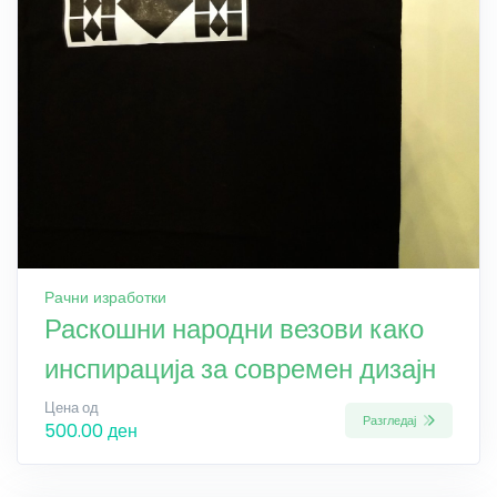
Рачни изработки
Раскошни народни везови како
инспирација за современ дизајн
Цена од
Разгледај
500.00 ден