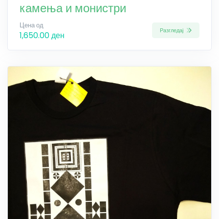
камења и монистри
Цена од
Разгледај
1,650.00 ден