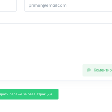
Коментир
прати барање за оваа атракција