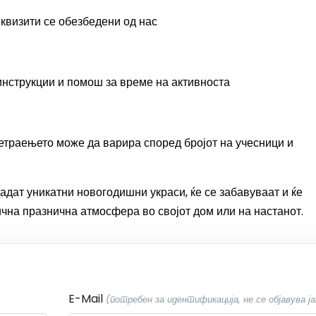
еквизити се обезбедени од нас
инструкции и помош за време на активноста
етраењето може да варира според бројот на учесници и
адат уникатни новогодишни украси, ќе се забавуваат и ќе
ична празнична атмосфера во својот дом или на настанот.
E-Mail
(потребен за идентификација, не се објавува ја