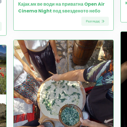
Кајак.мк ве води на приватна Open Air
Cinema Night под ѕвезденото небо
Разгледај