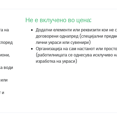
Не е вклучено во цена:
та на
Додатни елементи или реквизити кои не 
договорени однапред (специјални предме
според
лични украси или сувенири)
Организација на сам настанот или прост
иони,
(работилницата се однесува исклучиво н
изработка на украси)
ја води
 или
 и