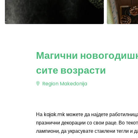
Магични новогодишн
сите возрасти
Region Makedonija
На kajak.mk можете да најдете работилница
празнични декорации со свои раце. Во теко
лампиони, да украсувате стаклени тегли и 