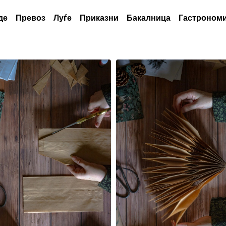
де
Превоз
Луѓе
Приказни
Бакалница
Гастрономи