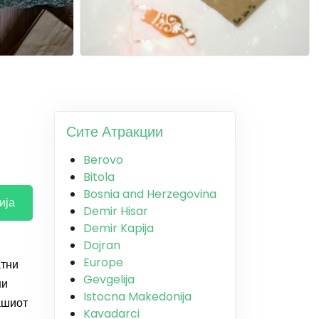
Сите Атракции
Berovo
Bitola
Bosnia and Herzegovina
ија
Demir Hisar
Demir Kapija
Dojran
Europe
атни
Gevgelija
ни
Istocna Makedonija
ашиот
Kavadarci