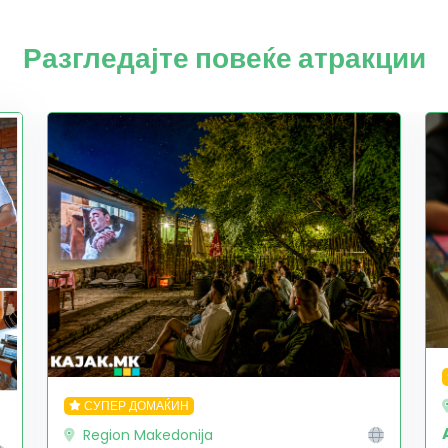
Разгледајте повеќе атракции
СУПЕР ДОМАЌИН
Region Makedonija