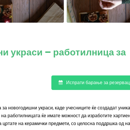
и украси – работилница за
Испрати барање за резервац
 за новогодишни украси, каде учесниците ќе создадат уник
т на работилницата ќе имате можност да изработите хартие
да цртате на керамички предмети, со целосна поддршка од н