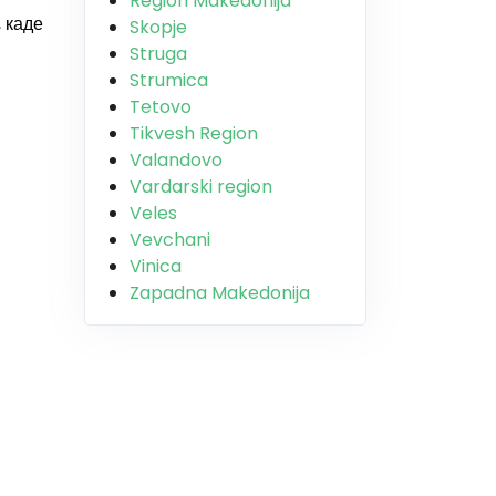
Region Makedonija
 каде
Skopje
Struga
Strumica
Tetovo
Tikvesh Region
Valandovo
Vardarski region
Veles
Vevchani
Vinica
Zapadna Makedonija