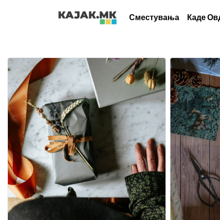
Сместувања
Каде Ов