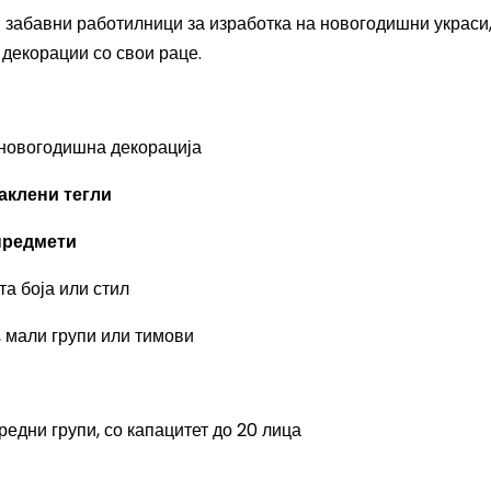
 забавни работилници за изработка на новогодишни украси,
 декорации со свои раце.
новогодишна декорација
аклени тегли
предмети
а боја или стил
 мали групи или тимови
едни групи, со капацитет до 20 лица