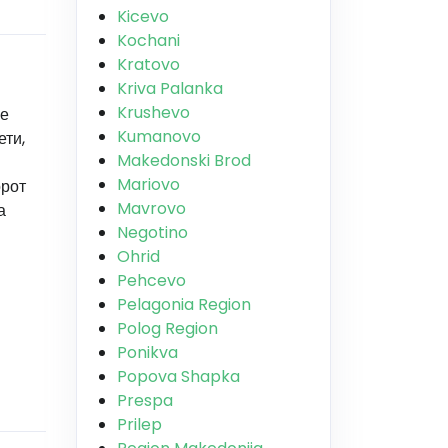
Kicevo
Kochani
Kratovo
Kriva Palanka
Krushevo
се
Kumanovo
ти,
Makedonski Brod
Mariovo
орот
Mavrovo
а
Negotino
Ohrid
Pehcevo
Pelagonia Region
Polog Region
Ponikva
Popova Shapka
Prespa
Prilep