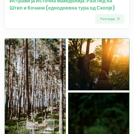
Истражи ја Источна Македонија: Разглед на
Штип и Кочани (еднодневна тура од Скопје)
Разгледај