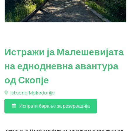
Истражи ја Малешевијата
на еднодневна авантура
од Скопје
Istocna Makedonija
Испрати барање за резервација