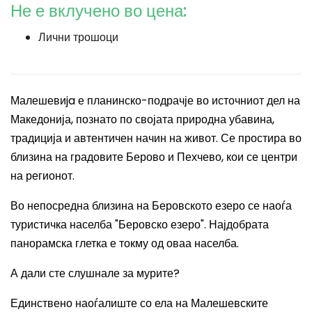
Не е вклучено во цена:
Лични трошоци
Малешевиja е планинско-подрачје во источниот дел на
Македонија, познато по својата природна убавина,
традиција и автентичен начин на живот. Се простира во
близина на градовите Берово и Пехчево, кои се центри
на регионот.
Во непосредна близина на Беровското езеро се наоѓа
туристичка населба "Беровско езеро". Најдобрата
панорамска глетка е токму од оваа населба.
А дали сте слушнале за мурите?
Единствено наоѓалиште со ела на Малешевските