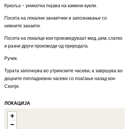
Кукоља - уникатна појава на камени кукли.
Посета на локални занаетчии и запознавање со
нивните занаети.
Посета на локалци кои произведуваат мед, џем, слатко
и разни други производи од природата.
Ручек.
Турата започнува во утринските часеви, а завршува во
доцните попладневни часеви со поаѓање назад кон
Скопје.
ЛОКАЦИЈА
+
−