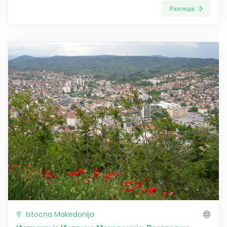
Разгледај
Istocna Makedonija