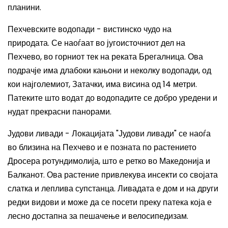
планини.
Пехчевските водопади - вистинско чудо на
природата. Се наоѓаат во југоисточниот дел на
Пехчево, во горниот тек на реката Брегалница. Ова
подрачје има длабоки кањони и неколку водопади, од
кои најголемиот, Затачки, има висина од 14 метри.
Патеките што водат до водопадите се добро уредени и
нудат прекрасни панорами.
Јудови ливади -
Локацијата "Јудови ливади" се наоѓа
во близина на Пехчево и е позната по растението
Дросера ротундимолија
, што е ретко во Македонија и
Балканот. Ова растение привлекува инсекти со својата
слатка и леплива супстанца. Ливадата е дом и на други
редки видови и може да се посети преку патека која е
лесно достапна за пешачење и велосипедизам.