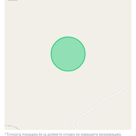
*Точната локација ќе ја добиете откако ќе извршите резервација.