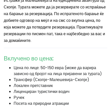
Истражи ја Малешевијата на еднодневна авантура од
Скопје. Турата можете да ја резервирате со испраќање
на барање за резервација. По испратеното барање ќе
добиете одговор на мејл и на смс со вкупна цена, по
која можете да потврдите резервација. Практикувајте
резервации по писмен пат, така е најбезбедно за вас и
за домаќините.
Вклучено во цена:
Цена по лице: 50-150 евра (може да варира
зависно од бројот на лица пријавени за турата)
Трансфер (Скопје-Малешевија-Скопје)
Локален претставник
Лиценциран туристички водич
Ручек
Посета на природни атракции