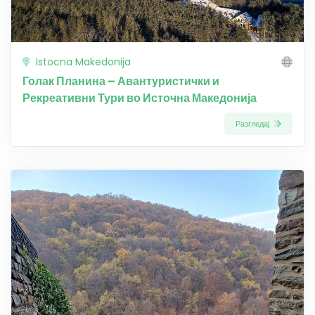
Istocna Makedonija
Голак Планина – Авантуристички и
Рекреативни Тури во Источна Македонија
Разгледај