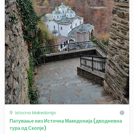
Istocna Makedonija
Патување низ Источна Македонија (дводневна
тура од Скопје)